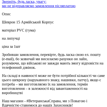
Зверніть, будь ласка, увагу:
ми не відправляємо замовлення післяплатою
Опис
Шеврон 15 Армійський Корпус
матеріал PVC (гума)
на липучці
ціна за 1шт
Зробивши замовлення, перевірте, будь ласка свою ел. пошту
(e-mail), бо зазвичай ми висилаємо рахунки он лайн,
розуміючи, що військові не завжди мають змогу відповісти на
телефонний дзвінок.
На складі в наявності може не бути потрібної кількості чи саме
цього шеврону (нарукавного знаку, нашивки, патчу), якщо є
потреба – ми виготовляємо їх на замовлення, термін
виготовлення – в залежності від завантаженності на
виробництві
Наш магазин - #ВетеранськаСправа, ми з Повагою і
Вдячністю ставимося до нашіх Захисників!