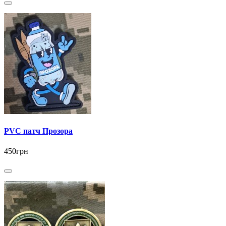
PVC патч Прозора
450грн