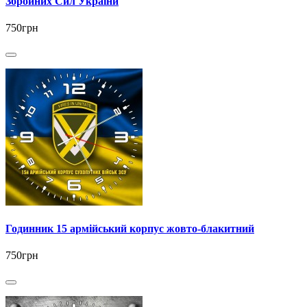
Збройних Сил України
750грн
Годинник 15 армійський корпус жовто-блакитний
750грн