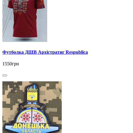
Футболка ДШВ Архістратиг Respublica
1550грн