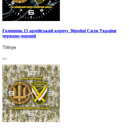
Годинник 15 армійський корпус Збройні Сили України
червоно-чорний
750грн