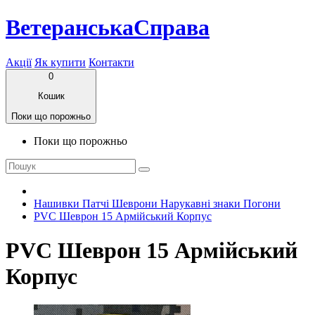
ВетеранськаСправа
Акції
Як купити
Контакти
0
Кошик
Поки що порожньо
Поки що порожньо
Нашивки Патчі Шеврони Нарукавні знаки Погони
PVC Шеврон 15 Армійський Корпус
PVC Шеврон 15 Армійський
Корпус