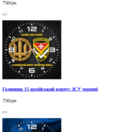
750грн
Годинник 15 армійський корпус ЗСУ чорний
750грн