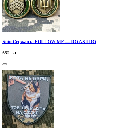
Коїн Сержанта FOLLOW ME — DO AS I DO
660грн