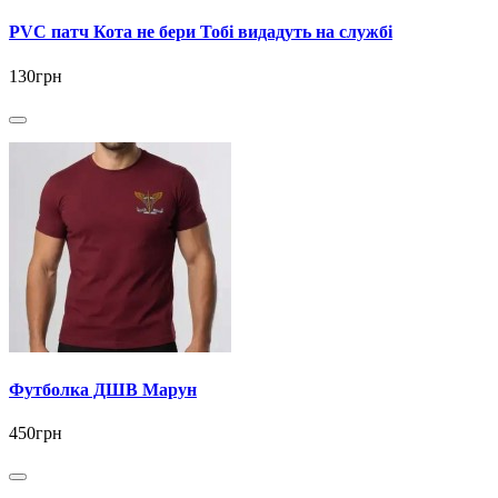
PVC патч Кота не бери Тобі видадуть на службі
130грн
Футболка ДШВ Марун
450грн