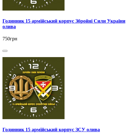
Годинник 15 армійський корпус Збройні Сили України
олива
750грн
Годинник 15 армійський корпус ЗСУ олива