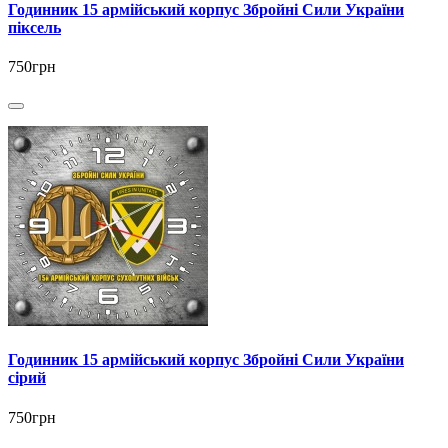
Годинник 15 армійський корпус Збройні Сили України
піксель
750грн
Годинник 15 армійський корпус Збройні Сили України
сірий
750грн