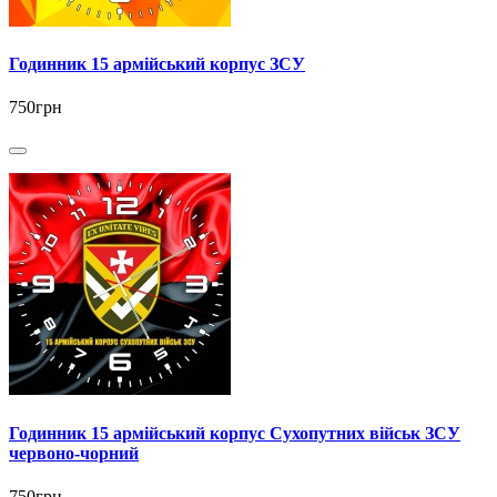
Годинник 15 армійський корпус ЗСУ
750грн
Годинник 15 армійський корпус Сухопутних військ ЗСУ
червоно-чорний
750грн