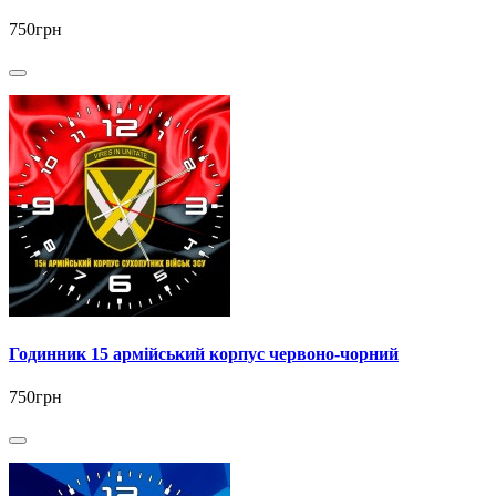
750грн
Годинник 15 армійський корпус червоно-чорний
750грн