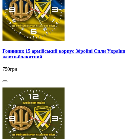
Годинник 15 армійський корпус Збройні Сили України
жовто-блакитний
750грн