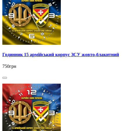
Годинник 15 армійський корпус ЗСУ жовто-блакитний
750грн