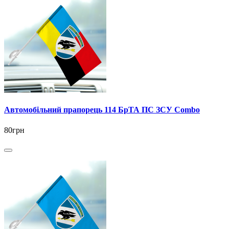
Автомобільний прапорець 114 БрТА ПС ЗСУ Combo
80грн