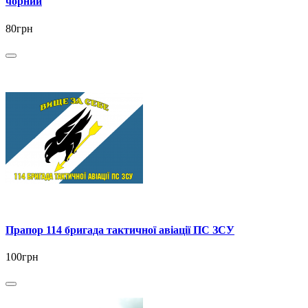
чорний
80грн
Прапор 114 бригада тактичної авіації ПС ЗСУ
100грн