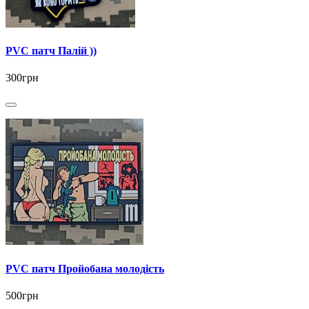
PVC патч Палій ))
300грн
PVC патч Пройобана молодість
500грн