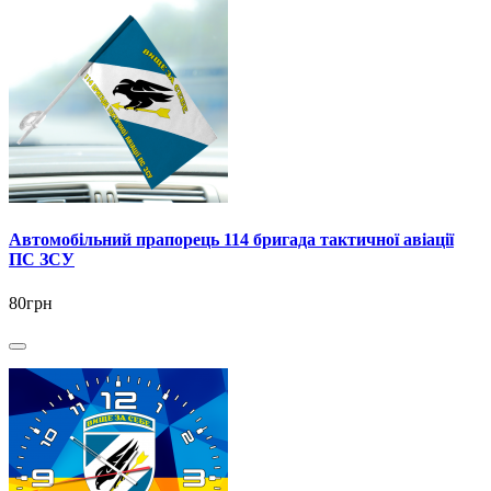
Автомобільний прапорець 114 бригада тактичної авіації
ПС ЗСУ
80грн