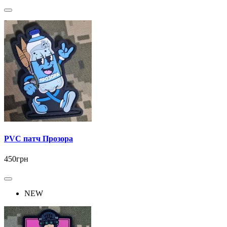
PVC патч Прозора
450грн
NEW