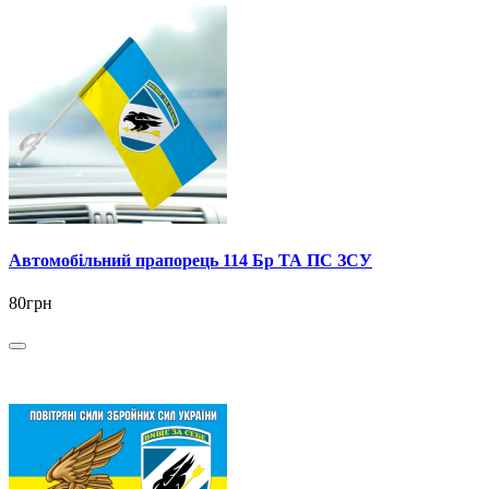
Автомобільний прапорець 114 Бр ТА ПС ЗСУ
80грн