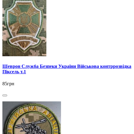
Шеврон Служба Безпеки України Військова контррозвідка
Піксель т.1
85грн