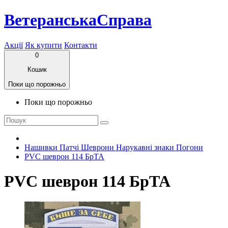
ВетеранськаСправа
Акції
Як купити
Контакти
0
Кошик
Поки що порожньо
Поки що порожньо
Нашивки Патчі Шеврони Нарукавні знаки Погони
PVC шеврон 114 БрТА
PVC шеврон 114 БрТА