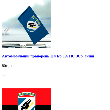
Автомобільний прапорець 114 Бр ТА ПС ЗСУ синій
80грн