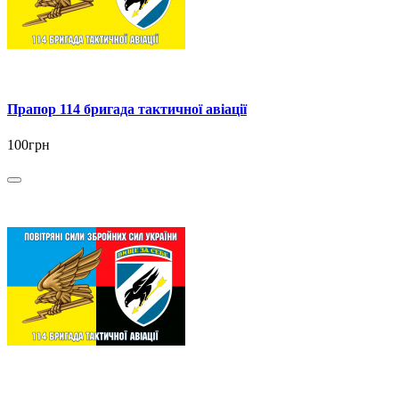
Прапор 114 бригада тактичної авіації
100грн