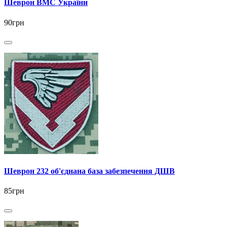
Шеврон ВМС України
90грн
Шеврон 232 об'єднана база забезпечення ДШВ
85грн