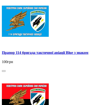
Прапор 114 бригада тактичної авіації Blue з знаком
100грн