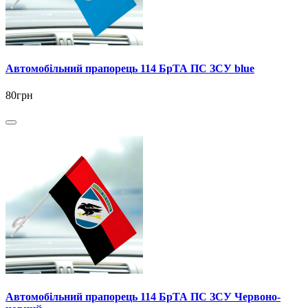
Автомобільний прапорець 114 БрТА ПС ЗСУ blue
80грн
Автомобільний прапорець 114 БрТА ПС ЗСУ Червоно-