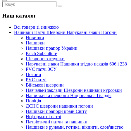
Наш каталог
Всі товари зі знижкою
Нашивки Патчі Шеврони Нарукавні знаки Погони
Новинки
Нашивки
Нашивки прапор України
Рatch Subculture
Шеврони заглушки
Нарукавні знаки Нашивки згідно наказів 606 і 238
PVC патчі ЗСУ
Погони
PVC патчі
Військові шеврони
Навчальні заклади Шеврони нашивки курсовки
Нашивки та шеврони Національна Гвардія
Поліція
ДСНС шеврони нашивки погони
Нашивки прапори країн Світу
Неформатні патчі
Патріотичні патчи та нашивки
Нашивки з рунами, готика, вікинги, слов'янство