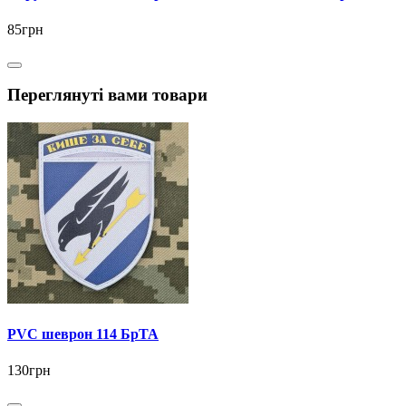
85грн
Переглянуті вами товари
PVC шеврон 114 БрТА
130грн