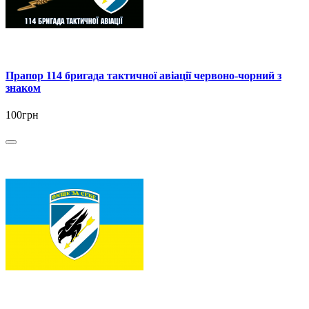
Прапор 114 бригада тактичної авіації червоно-чорний з
знаком
100грн