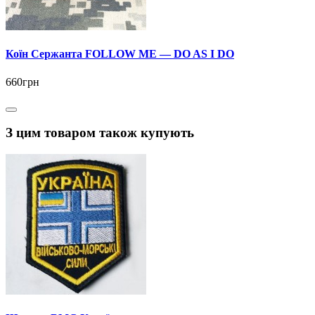
Коїн Сержанта FOLLOW ME — DO AS I DO
660грн
З цим товаром також купують