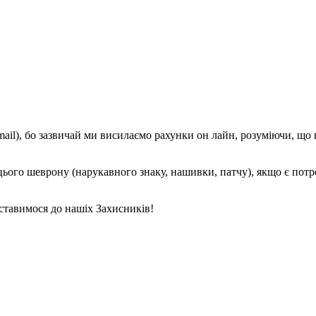
mail), бо зазвичай ми висилаємо рахунки он лайн, розуміючи, що
е цього шеврону (нарукавного знаку, нашивки, патчу), якщо є пот
ставимося до нашіх Захисників!