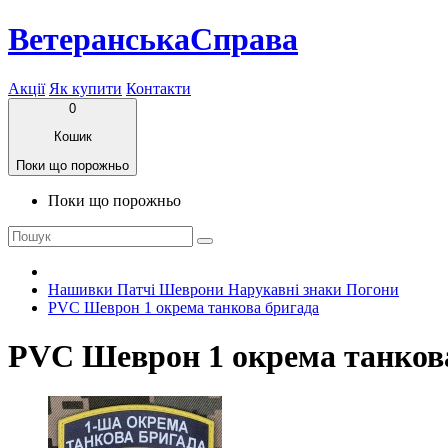
ВетеранськаСправа
Акції
Як купити
Контакти
0
Кошик
Поки що порожньо
Поки що порожньо
Нашивки Патчі Шеврони Нарукавні знаки Погони
PVC Шеврон 1 окрема танкова бригада
PVC Шеврон 1 окрема танков