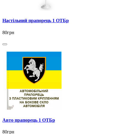
Настільний прапорець 1 ОТБр
80грн
Авто прапорець 1 ОТБр
80грн