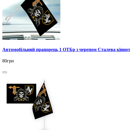
Автомобільний прапорець 1 ОТБр з черепом Сталева кінно
80грн