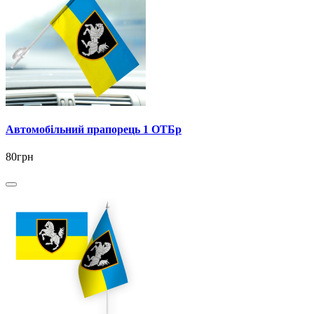
Автомобільний прапорець 1 ОТБр
80грн