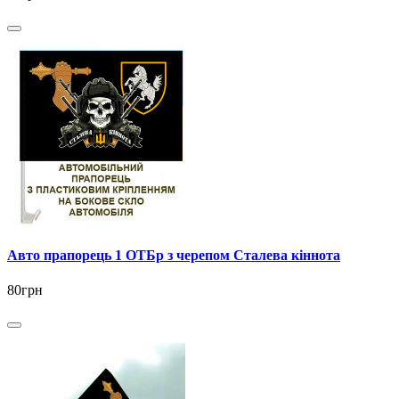
Авто прапорець 1 ОТБр з черепом Сталева кіннота
80грн