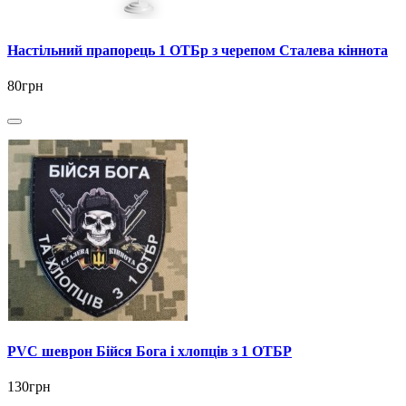
Настільний прапорець 1 ОТБр з черепом Сталева кіннота
80грн
PVC шеврон Бійся Бога і хлопців з 1 ОТБР
130грн