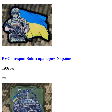
PVC шеврон Воїн з прапором України
190грн