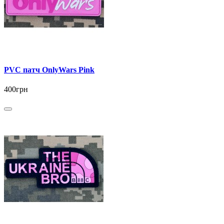
PVC патч OnlyWars Pink
400грн