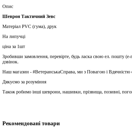
Опис
Шеврон Тактичний Зевс
Матеріал PVC (гума), друк
На липучці
ціна за 1шт
Зробивши замовлення, перевірте, будь ласка свою ел. пошту (e-
дзвінок.
Наш магазин - #ВетеранськаСправа, ми з Повагою і Вдячністю 
Дякуємо за розуміння
Також робимо інші шеврони, нашивки, прізвища, позивні, пого
Рекомендовані товари