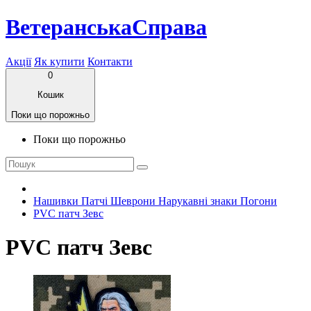
ВетеранськаСправа
Акції
Як купити
Контакти
0
Кошик
Поки що порожньо
Поки що порожньо
Нашивки Патчі Шеврони Нарукавні знаки Погони
PVC патч Зевс
PVC патч Зевс