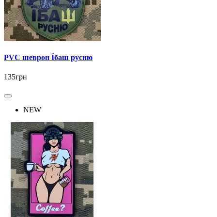
PVC шеврон Їбаш русню
135грн
NEW