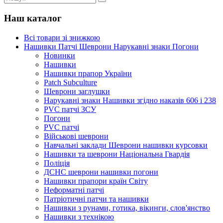
Наш каталог
Всі товари зі знижкою
Нашивки Патчі Шеврони Нарукавні знаки Погони
Новинки
Нашивки
Нашивки прапор України
Рatch Subculture
Шеврони заглушки
Нарукавні знаки Нашивки згідно наказів 606 і 238
PVC патчі ЗСУ
Погони
PVC патчі
Військові шеврони
Навчальні заклади Шеврони нашивки курсовки
Нашивки та шеврони Національна Гвардія
Поліція
ДСНС шеврони нашивки погони
Нашивки прапори країн Світу
Неформатні патчі
Патріотичні патчи та нашивки
Нашивки з рунами, готика, вікинги, слов'янство
Нашивки з технікою