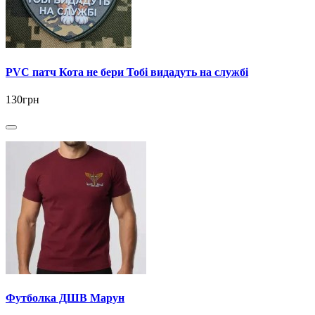
PVC патч Кота не бери Тобі видадуть на службі
130грн
Футболка ДШВ Марун