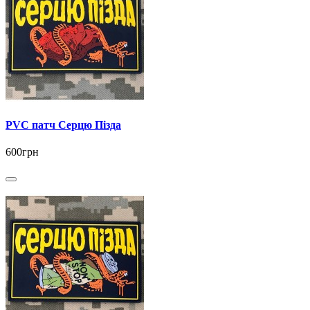
PVC патч Серцю Пізда
600грн