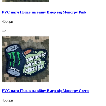
PVC патч Попав на війну Вмер від Монстру Pink
450грн
PVC патч Попав на війну Вмер від Монстру Green
450грн