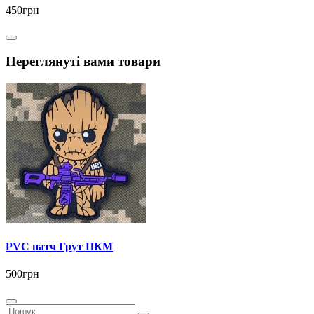
450грн
Переглянуті вами товари
PVC патч Грут ПКМ
500грн