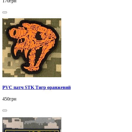
170грн
PVC патч STK Тигр оранжевий
450грн