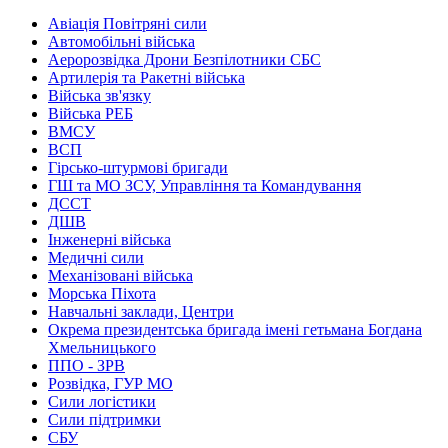
Авіація Повітряні сили
Автомобільні війська
Аеророзвідка Дрони Безпілотники СБС
Артилерія та Ракетні війська
Війська зв'язку
Війська РЕБ
ВМСУ
ВСП
Гірсько-штурмові бригади
ГШ та МО ЗСУ, Управління та Командування
ДССТ
ДШВ
Інженерні війська
Медичні сили
Механізовані війська
Морська Піхота
Навчальні заклади, Центри
Окрема президентська бригада імені гетьмана Богдана
Хмельницького
ППО - ЗРВ
Розвідка, ГУР МО
Сили логістики
Сили підтримки
СБУ