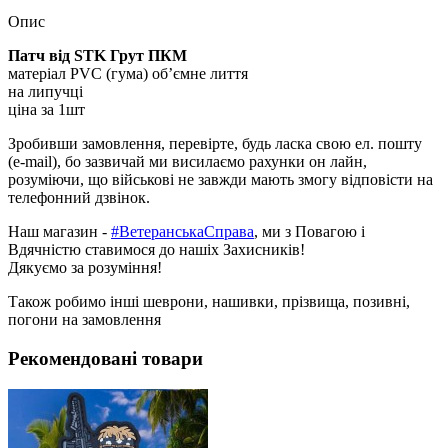
Опис
Патч від STK Грут ПКМ
матеріал PVC (гума) об’ємне лиття
на липучці
ціна за 1шт
Зробивши замовлення, перевірте, будь ласка свою ел. пошту
(e-mail), бо зазвичай ми висилаємо рахунки он лайн,
розуміючи, що військові не завжди мають змогу відповісти на
телефонний дзвінок.
Наш магазин -
#ВетеранськаСправа
, ми з Повагою і
Вдячністю ставимося до нашіх Захисників!
Дякуємо за розуміння!
Також робимо інші шеврони, нашивки, прізвища, позивні,
погони на замовлення
Рекомендовані товари