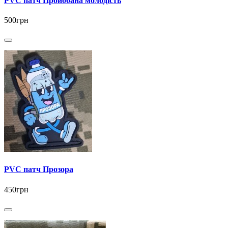
PVC патч Пройобана молодість
500грн
PVC патч Прозора
450грн