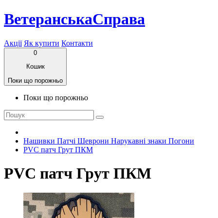
ВетеранськаСправа
Акції
Як купити
Контакти
0
Кошик
Поки що порожньо
Поки що порожньо
Нашивки Патчі Шеврони Нарукавні знаки Погони
PVC патч Грут ПКМ
PVC патч Грут ПКМ