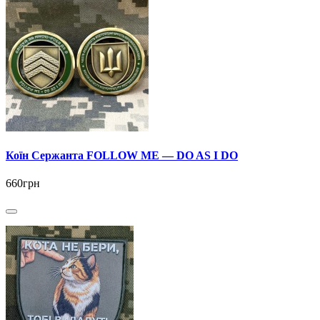
Коїн Сержанта FOLLOW ME — DO AS I DO
660грн