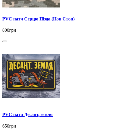
PVC патч Серцю Пізда (Нон Стоп)
800грн
PVC патч Десант, земля
650грн