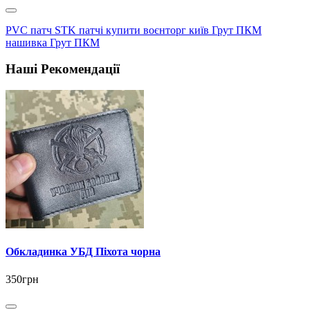
PVC патч STK патчі купити воєнторг київ Грут ПКМ
нашивка Грут ПКМ
Наші Рекомендації
Обкладинка УБД Піхота чорна
350грн