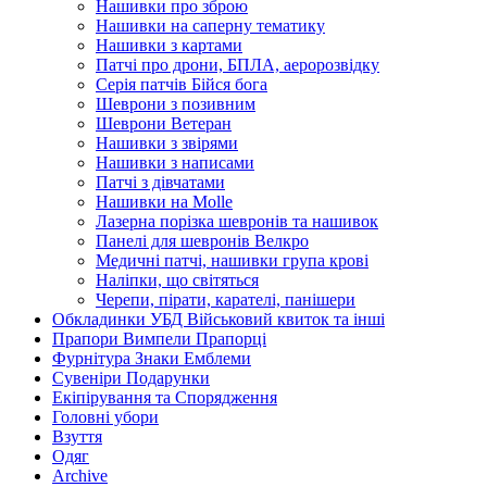
Нашивки про зброю
Нашивки на саперну тематику
Нашивки з картами
Патчі про дрони, БПЛА, аеророзвідку
Серія патчів Бійся бога
Шеврони з позивним
Шеврони Ветеран
Нашивки з звірями
Нашивки з написами
Патчі з дівчатами
Нашивки на Molle
Лазерна порізка шевронів та нашивок
Панелі для шевронів Велкро
Медичні патчі, нашивки група крові
Наліпки, що світяться
Черепи, пірати, карателі, панішери
Обкладинки УБД Військовий квиток та інші
Прапори Вимпели Прапорці
Фурнітура Знаки Емблеми
Сувеніри Подарунки
Екіпірування та Спорядження
Головні убори
Взуття
Одяг
Archive