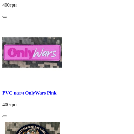
400грн
PVC патч OnlyWars Pink
400грн