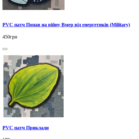
PVC патч Попав на війну Вмер від енергетиків (Military)
450грн
PVC патч Приклади