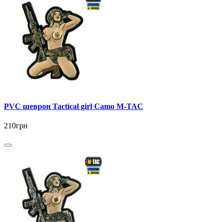
PVC шеврон Tactical girl Camo M-TAC
210грн