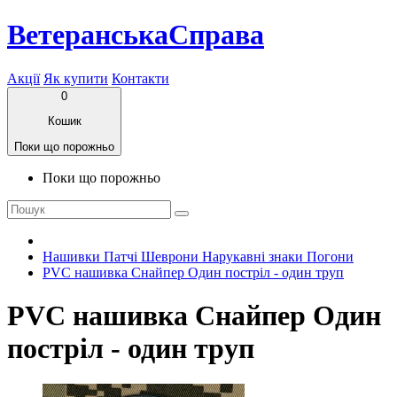
ВетеранськаСправа
Акції
Як купити
Контакти
0
Кошик
Поки що порожньо
Поки що порожньо
Нашивки Патчі Шеврони Нарукавні знаки Погони
PVC нашивка Снайпер Один постріл - один труп
PVC нашивка Снайпер Один
постріл - один труп