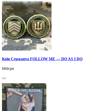
Коїн Сержанта FOLLOW ME — DO AS I DO
660грн