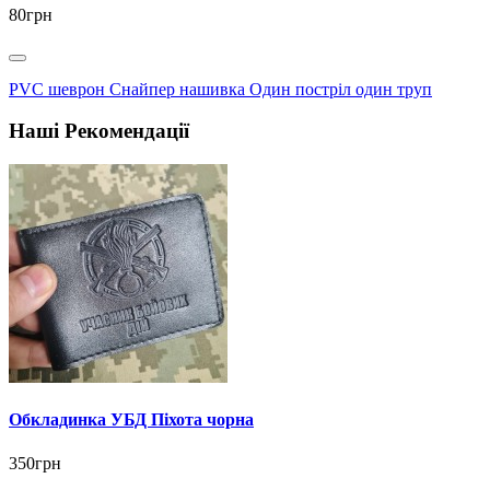
80грн
PVC шеврон Снайпер нашивка Один постріл один труп
Наші Рекомендації
Обкладинка УБД Піхота чорна
350грн