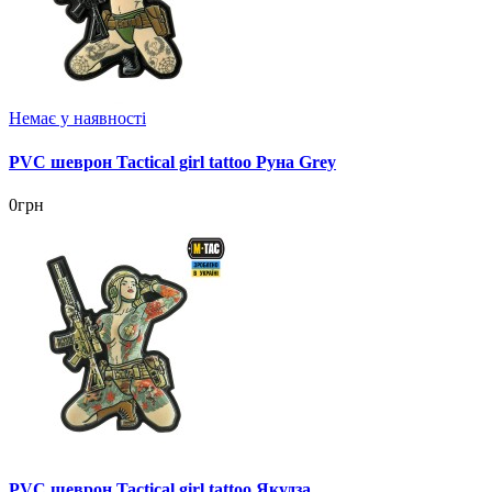
Немає у наявності
PVC шеврон Tactical girl tattoo Руна Grey
0грн
PVC шеврон Tactical girl tattoo Якудза