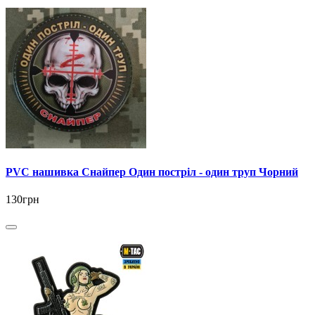
PVC нашивка Снайпер Один постріл - один труп Чорний
130грн