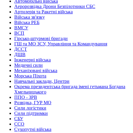
Автомобільні війська
Аеророзвідка Дрони Безпілотники СБС
Артилерія та Ракетні війська
Війська зв'язку
Війська РЕБ
ВМСУ
ВСП
Гірсько-штурмові бригади
ГШ та МО ЗСУ, Управління та Командування
ДССТ
ДШВ
Інженерні війська
Медичні сили
Механізовані війська
Морська Піхота
Навчальні заклади, Центри
Окрема президентська бригада імені гетьмана Богдана
Хмельницького
ППО - ЗРВ
Розвідка, ГУР МО
Сили логістики
Сили підтримки
СБУ
ССО
Сухопутні війська