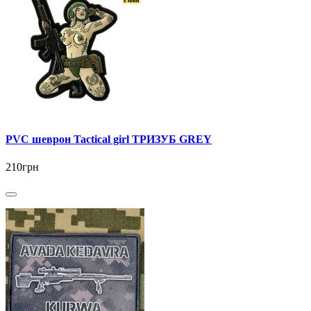
PVC шеврон Tactical girl ТРИЗУБ GREY
210грн