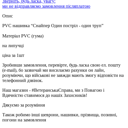
Зверніть, будь ласка, увагу:
ми не відправляємо замовлення післяплатою
Опис
PVC нашивка “Снайпер Один постріл - один труп”
Матеріал PVC (гума)
на липучці
ціна за 1шт
Зробивши замовлення, перевірте, будь ласка свою ел. пошту
(e-mail), бо зазвичай ми висилаємо рахунки он лайн,
розуміючи, що військові не завжди мають змогу відповісти на
телефонний дзвінок.
Наш магазин - #ВетеранськаСправа, ми з Повагою і
Вдячністю ставимося до нашіх Захисників!
Дякуємо за розуміння
Також робимо інші шеврони, нашивки, прізвища, позивні,
погони на замовлення