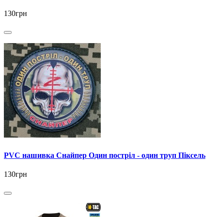
130грн
PVC нашивка Снайпер Один постріл - один труп Піксель
130грн