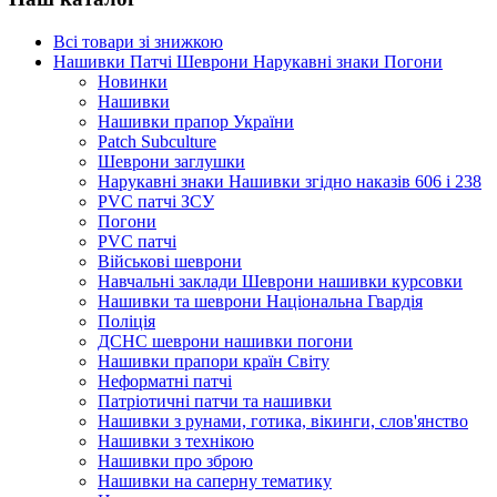
Всі товари зі знижкою
Нашивки Патчі Шеврони Нарукавні знаки Погони
Новинки
Нашивки
Нашивки прапор України
Рatch Subculture
Шеврони заглушки
Нарукавні знаки Нашивки згідно наказів 606 і 238
PVC патчі ЗСУ
Погони
PVC патчі
Військові шеврони
Навчальні заклади Шеврони нашивки курсовки
Нашивки та шеврони Національна Гвардія
Поліція
ДСНС шеврони нашивки погони
Нашивки прапори країн Світу
Неформатні патчі
Патріотичні патчи та нашивки
Нашивки з рунами, готика, вікинги, слов'янство
Нашивки з технікою
Нашивки про зброю
Нашивки на саперну тематику