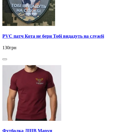
PVC патч Кота не бери Тобі видадуть на службі
130грн
Футболка ДШВ Марун