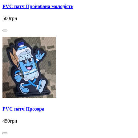
PVC патч Пройобана молодість
500грн
PVC патч Прозора
450грн