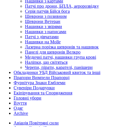
Нашивки з картами
Патчі про дрони, БПЛА, аеророзвідку
Серія патчів Бійся бога
Шеврони з позивним
Шеврони Ветеран
Нашивки з звірями
Нашивки з написами
Патчі з дівчатами
Нашивки на Molle
Лазерна порізка шевронів та нашивок
Панелі для шевронів Велкро
Медичні патчі, нашивки група крові
Наліпки, що світяться
Черепи, пірати, карателі, панішери
Обкладинки УБД Військовий квиток та інші
Прапори Вимпели Прапорці
Фурнітура Знаки Емблеми
Сувеніри Подарунки
Екіпірування та Спорядження
Головні убори
Взуття
Одяг
Archive
Авіація Повітряні сили