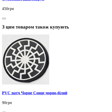
450грн
З цим товаром також купують
PVC патч Чорне Сонце чорно-білий
90грн