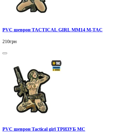
PVC шеврон TACTICAL GIRL MM14 M-TAC
210грн
PVC шеврон Tactical girl ТРИЗУБ MC