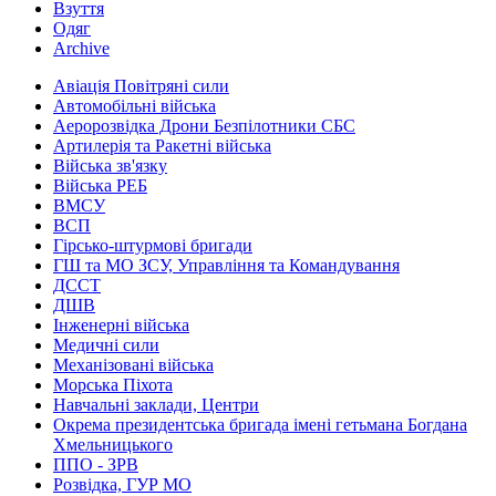
Взуття
Одяг
Archive
Авіація Повітряні сили
Автомобільні війська
Аеророзвідка Дрони Безпілотники СБС
Артилерія та Ракетні війська
Війська зв'язку
Війська РЕБ
ВМСУ
ВСП
Гірсько-штурмові бригади
ГШ та МО ЗСУ, Управління та Командування
ДССТ
ДШВ
Інженерні війська
Медичні сили
Механізовані війська
Морська Піхота
Навчальні заклади, Центри
Окрема президентська бригада імені гетьмана Богдана
Хмельницького
ППО - ЗРВ
Розвідка, ГУР МО