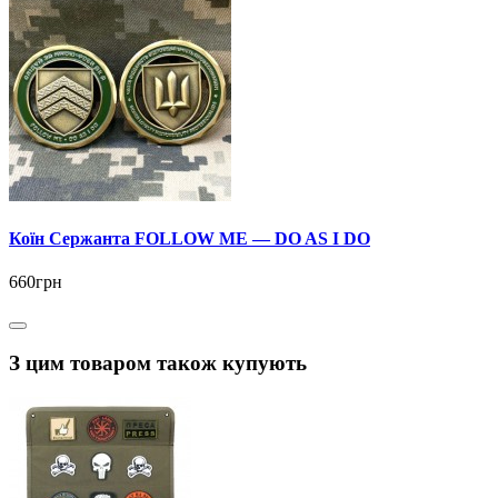
Коїн Сержанта FOLLOW ME — DO AS I DO
660грн
З цим товаром також купують