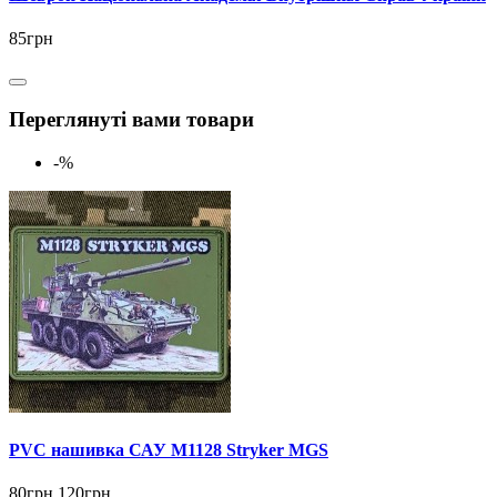
85грн
Переглянуті вами товари
-%
PVC нашивка САУ M1128 Stryker MGS
80грн
120грн