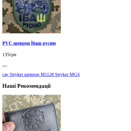
PVC шеврон Їбаш русню
135грн
сау Stryker шеврон M1128 Stryker MGS
Наші Рекомендації