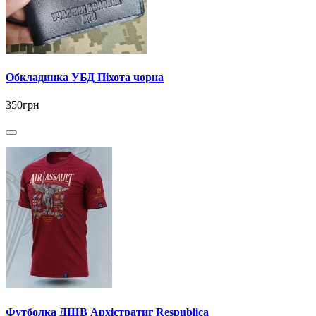
Обкладинка УБД Піхота чорна
350грн
Футболка ДШВ Архістратиг Respublica