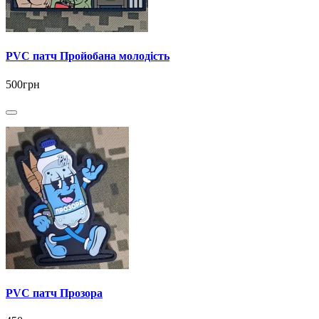
PVC патч Пройобана молодість
500грн
PVC патч Прозора