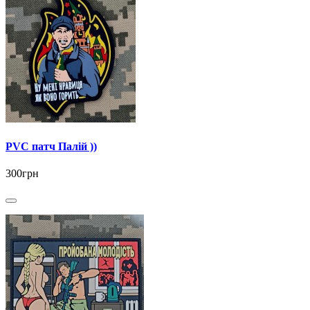
PVC патч Палій ))
300грн