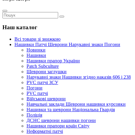
Наш каталог
Всі товари зі знижкою
Нашивки Патчі Шеврони Нарукавні знаки Погони
Новинки
Нашивки
Нашивки прапор України
Рatch Subculture
Шеврони заглушки
Нарукавні знаки Нашивки згідно наказів 606 і 238
PVC патчі ЗСУ
Погони
PVC патчі
Військові шеврони
Навчальні заклади Шеврони нашивки курсовки
Нашивки та шеврони Національна Гвардія
Поліція
ДСНС шеврони нашивки погони
Нашивки прапори країн Світу
Неформатні патчі