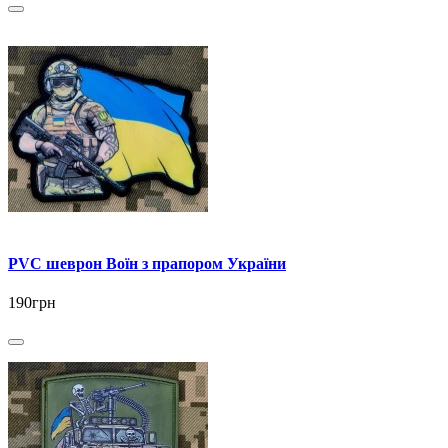
PVC шеврон Воїн з прапором України
190грн