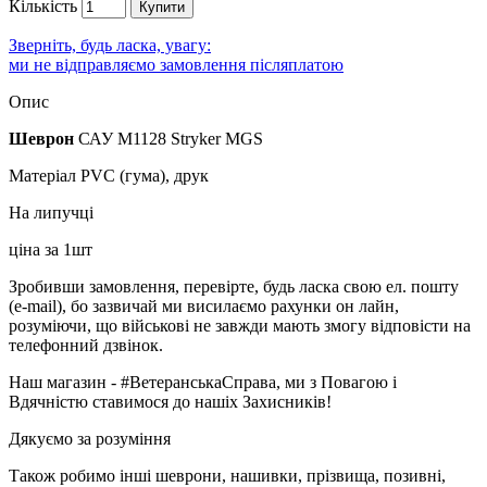
Кількість
Купити
Зверніть, будь ласка, увагу:
ми не відправляємо замовлення післяплатою
Опис
Шеврон
САУ M1128 Stryker MGS
Матеріал PVC (гума), друк
На липучці
ціна за 1шт
Зробивши замовлення, перевірте, будь ласка свою ел. пошту
(e-mail), бо зазвичай ми висилаємо рахунки он лайн,
розуміючи, що військові не завжди мають змогу відповісти на
телефонний дзвінок.
Наш магазин - #ВетеранськаСправа, ми з Повагою і
Вдячністю ставимося до нашіх Захисників!
Дякуємо за розуміння
Також робимо інші шеврони, нашивки, прізвища, позивні,