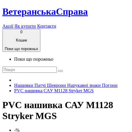
ВетеранськаСправа
Акції
Як купити
Контакти
0
Кошик
Поки що порожньо
Поки що порожньо
Нашивки Патчі Шеврони Нарукавні знаки Погони
PVC нашивка САУ M1128 Stryker MGS
PVC нашивка САУ M1128
Stryker MGS
-%