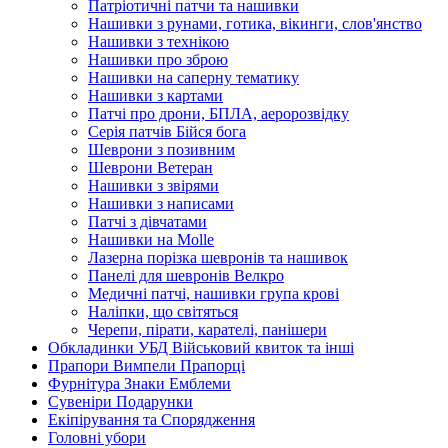
Патріотичні патчи та нашивки
Нашивки з рунами, готика, вікинги, слов'янство
Нашивки з технікою
Нашивки про зброю
Нашивки на саперну тематику
Нашивки з картами
Патчі про дрони, БПЛА, аеророзвідку
Серія патчів Бійся бога
Шеврони з позивним
Шеврони Ветеран
Нашивки з звірями
Нашивки з написами
Патчі з дівчатами
Нашивки на Molle
Лазерна порізка шевронів та нашивок
Панелі для шевронів Велкро
Медичні патчі, нашивки група крові
Наліпки, що світяться
Черепи, пірати, карателі, панішери
Обкладинки УБД Військовий квиток та інші
Прапори Вимпели Прапорці
Фурнітура Знаки Емблеми
Сувеніри Подарунки
Екіпірування та Спорядження
Головні убори