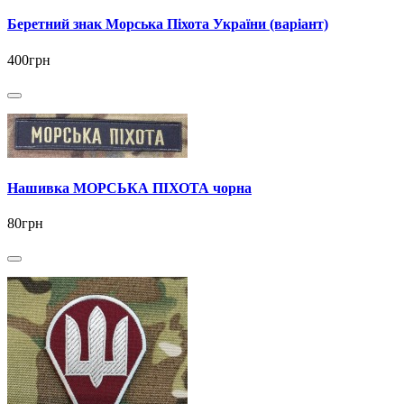
Беретний знак Морська Піхота України (варіант)
400грн
Нашивка МОРСЬКА ПІХОТА чорна
80грн