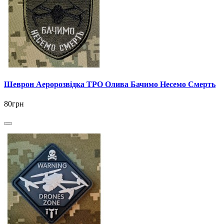
Шеврон Аеророзвідка ТРО Олива Бачимо Несемо Смерть
80грн