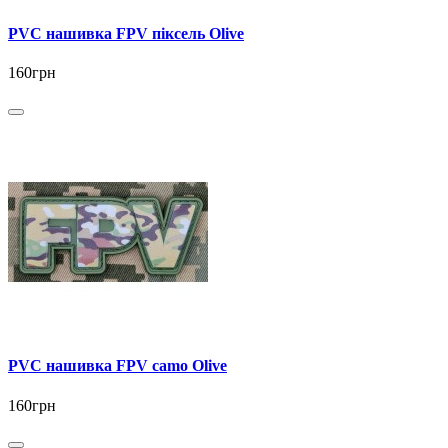
PVC нашивка FPV піксель Olive
160грн
PVC нашивка FPV camo Olive
160грн