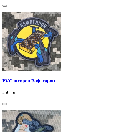
PVC шеврон Вафледрон
250грн