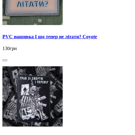
PVC нашивка І шо тепер не літати? Coyote
130грн