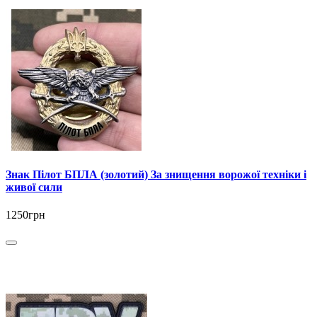
Знак Пілот БПЛА (золотий) За знищення ворожої техніки і
живої сили
1250грн