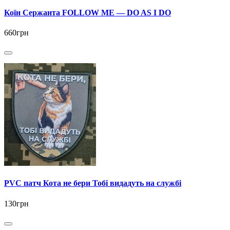
Коїн Сержанта FOLLOW ME — DO AS I DO
660грн
PVC патч Кота не бери Тобі видадуть на службі
130грн