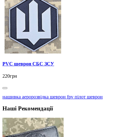
PVC шеврон СБС ЗСУ
220грн
нашивка аеророзвідка шеврон fpv пілот шеврон
Наші Рекомендації