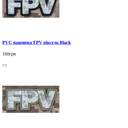
PVC нашивка FPV піксель Black
160грн