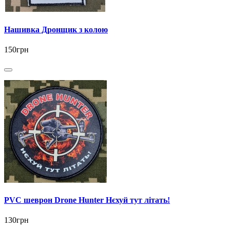
Нашивка Дронщик з колою
150грн
PVC шеврон Drone Hunter Нєхуй тут літать!
130грн