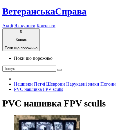
ВетеранськаСправа
Акції
Як купити
Контакти
0
Кошик
Поки що порожньо
Поки що порожньо
Нашивки Патчі Шеврони Нарукавні знаки Погони
PVC нашивка FPV sculls
PVC нашивка FPV sculls