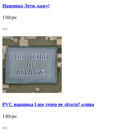
Нашивка Лети, кажу!
150грн
PVC нашивка І шо тепер не літати? олива
130грн