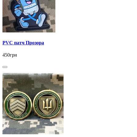
PVC патч Прозора
450грн