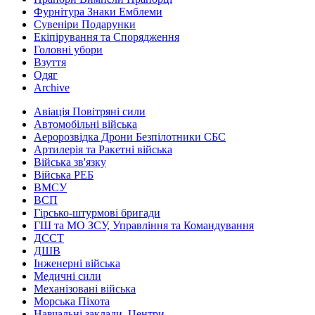
Фурнітура Знаки Емблеми
Сувеніри Подарунки
Екіпірування та Спорядження
Головні убори
Взуття
Одяг
Archive
Авіація Повітряні сили
Автомобільні війська
Аеророзвідка Дрони Безпілотники СБС
Артилерія та Ракетні війська
Війська зв'язку
Війська РЕБ
ВМСУ
ВСП
Гірсько-штурмові бригади
ГШ та МО ЗСУ, Управління та Командування
ДССТ
ДШВ
Інженерні війська
Медичні сили
Механізовані війська
Морська Піхота
Навчальні заклади, Центри