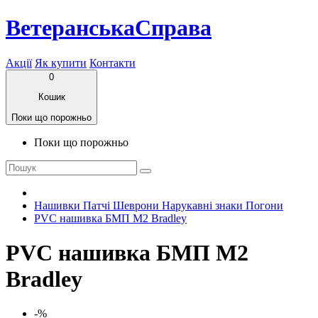
ВетеранськаСправа
Акції
Як купити
Контакти
0
Кошик
Поки що порожньо
Поки що порожньо
Нашивки Патчі Шеврони Нарукавні знаки Погони
PVC нашивка БМП M2 Bradley
PVC нашивка БМП M2
Bradley
-%