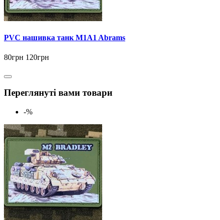
PVC нашивка танк M1A1 Abrams
80грн
120грн
Переглянуті вами товари
-%