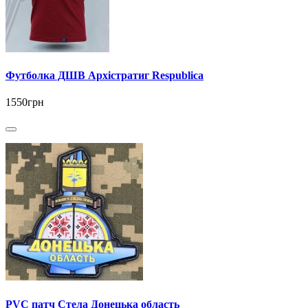
Футболка ДШВ Архістратиг Respublica
1550грн
PVC патч Стела Донецька область