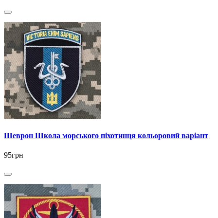
Шеврон Школа морського піхотинця кольоровий варіант
95грн