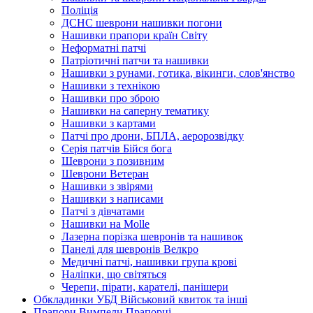
Поліція
ДСНС шеврони нашивки погони
Нашивки прапори країн Світу
Неформатні патчі
Патріотичні патчи та нашивки
Нашивки з рунами, готика, вікинги, слов'янство
Нашивки з технікою
Нашивки про зброю
Нашивки на саперну тематику
Нашивки з картами
Патчі про дрони, БПЛА, аеророзвідку
Серія патчів Бійся бога
Шеврони з позивним
Шеврони Ветеран
Нашивки з звірями
Нашивки з написами
Патчі з дівчатами
Нашивки на Molle
Лазерна порізка шевронів та нашивок
Панелі для шевронів Велкро
Медичні патчі, нашивки група крові
Наліпки, що світяться
Черепи, пірати, карателі, панішери
Обкладинки УБД Військовий квиток та інші
Прапори Вимпели Прапорці