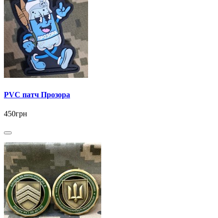
PVC патч Прозора
450грн