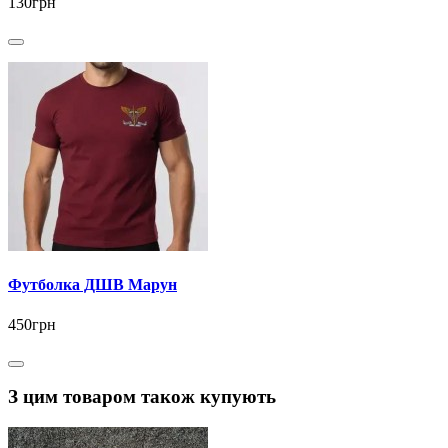
130грн
Футболка ДШВ Марун
450грн
З цим товаром також купують