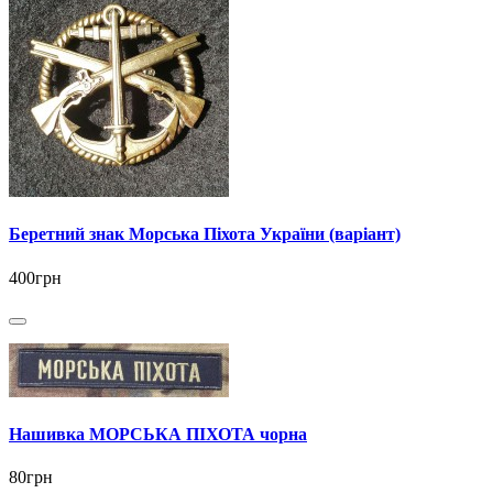
Беретний знак Морська Піхота України (варіант)
400грн
Нашивка МОРСЬКА ПІХОТА чорна
80грн