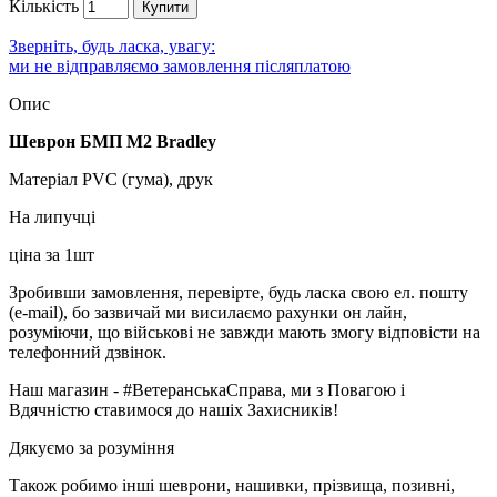
Кількість
Купити
Зверніть, будь ласка, увагу:
ми не відправляємо замовлення післяплатою
Опис
Шеврон БМП M2 Bradley
Матеріал PVC (гума), друк
На липучці
ціна за 1шт
Зробивши замовлення, перевірте, будь ласка свою ел. пошту
(e-mail), бо зазвичай ми висилаємо рахунки он лайн,
розуміючи, що військові не завжди мають змогу відповісти на
телефонний дзвінок.
Наш магазин - #ВетеранськаСправа, ми з Повагою і
Вдячністю ставимося до нашіх Захисників!
Дякуємо за розуміння
Також робимо інші шеврони, нашивки, прізвища, позивні,