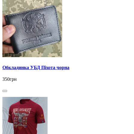
Обкладинка УБД Піхота чорна
350грн