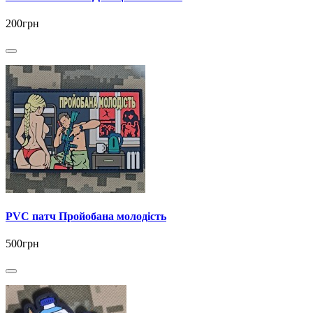
200грн
PVC патч Пройобана молодість
500грн