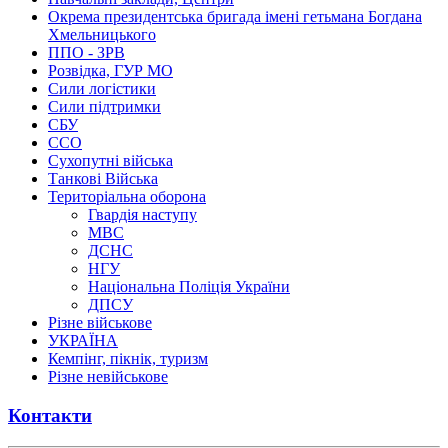
Окрема президентська бригада імені гетьмана Богдана
Хмельницького
ППО - ЗРВ
Розвідка, ГУР МО
Сили логістики
Сили підтримки
СБУ
ССО
Сухопутні війська
Танкові Війська
Територіальна оборона
Гвардія наступу
МВС
ДСНС
НГУ
Національна Поліція України
ДПСУ
Різне військове
УКРАЇНА
Кемпінг, пікнік, туризм
Різне невійськове
Контакти