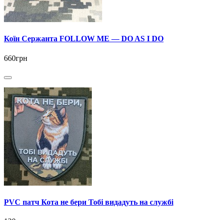
Коїн Сержанта FOLLOW ME — DO AS I DO
660грн
PVC патч Кота не бери Тобі видадуть на службі