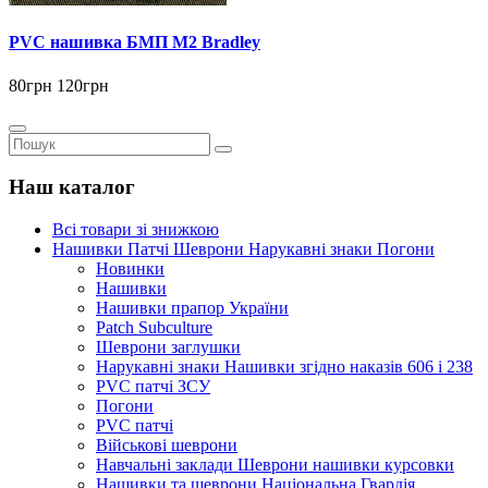
PVC нашивка БМП M2 Bradley
80грн
120грн
Наш каталог
Всі товари зі знижкою
Нашивки Патчі Шеврони Нарукавні знаки Погони
Новинки
Нашивки
Нашивки прапор України
Рatch Subculture
Шеврони заглушки
Нарукавні знаки Нашивки згідно наказів 606 і 238
PVC патчі ЗСУ
Погони
PVC патчі
Військові шеврони
Навчальні заклади Шеврони нашивки курсовки
Нашивки та шеврони Національна Гвардія