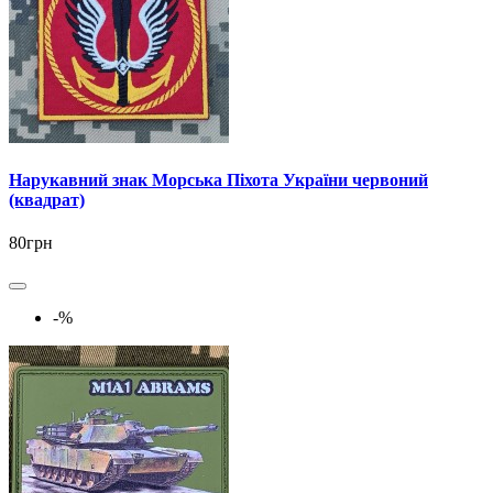
Нарукавний знак Морська Піхота України червоний
(квадрат)
80грн
-%