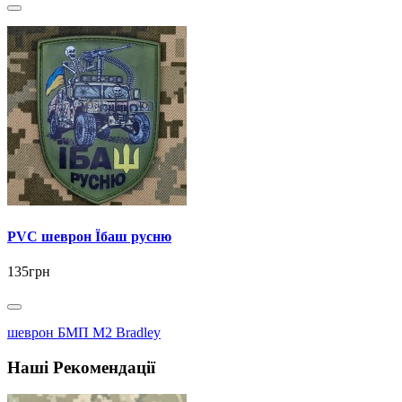
PVC шеврон Їбаш русню
135грн
шеврон БМП M2 Bradley
Наші Рекомендації