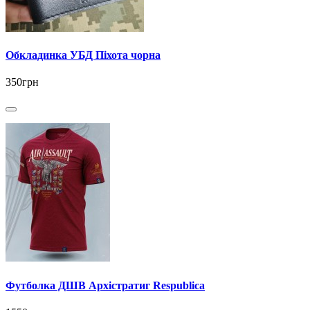
Обкладинка УБД Піхота чорна
350грн
Футболка ДШВ Архістратиг Respublica