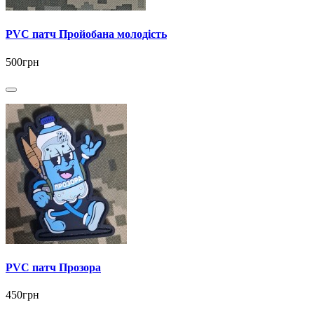
PVC патч Пройобана молодість
500грн
PVC патч Прозора
450грн