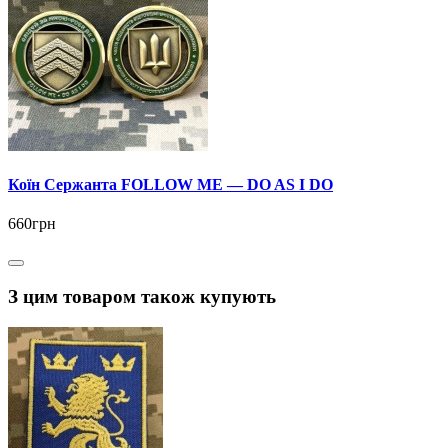
Коїн Сержанта FOLLOW ME — DO AS I DO
660грн
З цим товаром також купують