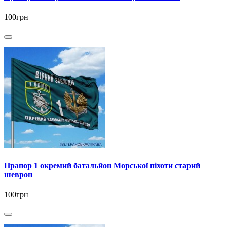
100грн
Прапор 1 окремий батальйон Морської піхоти старий
шеврон
100грн