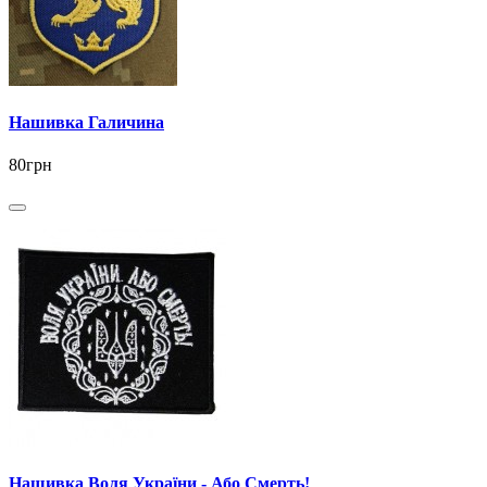
Нашивка Галичина
80грн
Нашивка Воля України - Або Смерть!