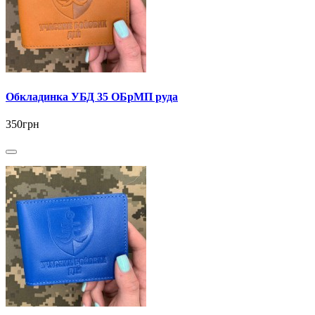
Обкладинка УБД 35 ОБрМП руда
350грн