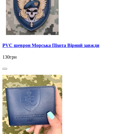
PVC шеврон Морська Піхота Вірний завжди
130грн