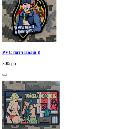
PVC патч Палій ))
300грн