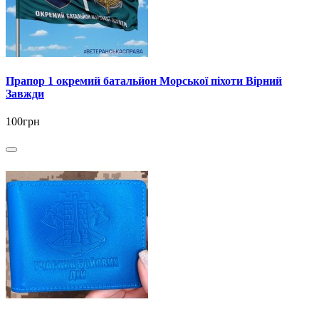
Прапор 1 окремий батальйон Морської піхоти Вірний
Завжди
100грн