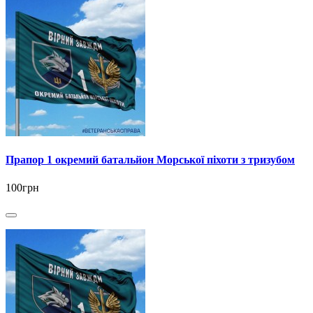
Прапор 1 окремий батальйон Морської піхоти з тризубом
100грн