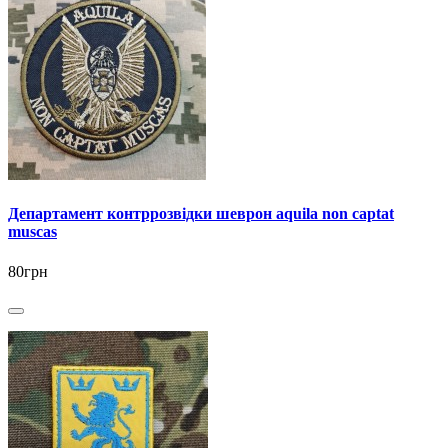
Департамент контррозвідки шеврон aquila non captat
muscas
80грн