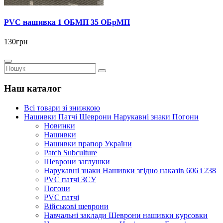
PVC нашивка 1 ОБМП 35 ОБрМП
130грн
Наш каталог
Всі товари зі знижкою
Нашивки Патчі Шеврони Нарукавні знаки Погони
Новинки
Нашивки
Нашивки прапор України
Рatch Subculture
Шеврони заглушки
Нарукавні знаки Нашивки згідно наказів 606 і 238
PVC патчі ЗСУ
Погони
PVC патчі
Військові шеврони
Навчальні заклади Шеврони нашивки курсовки