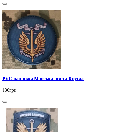
PVC нашивка Морська піхота Кругла
130грн