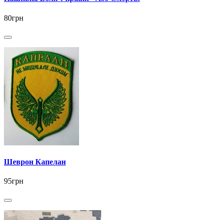
80грн
Шеврон Капелан
95грн