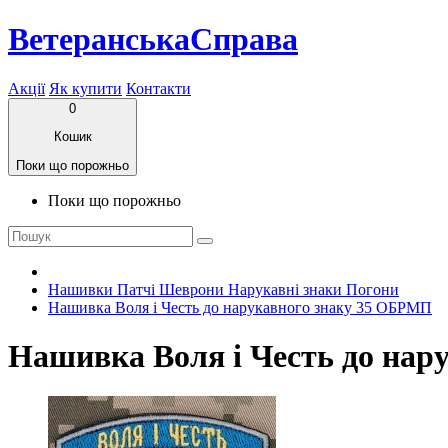
ВетеранськаСправа
Акції
Як купити
Контакти
0
Кошик
Поки що порожньо
Поки що порожньо
Нашивки Патчі Шеврони Нарукавні знаки Погони
Нашивка Воля і Честь до нарукавного знаку 35 ОБРМП
Нашивка Воля і Честь до нар