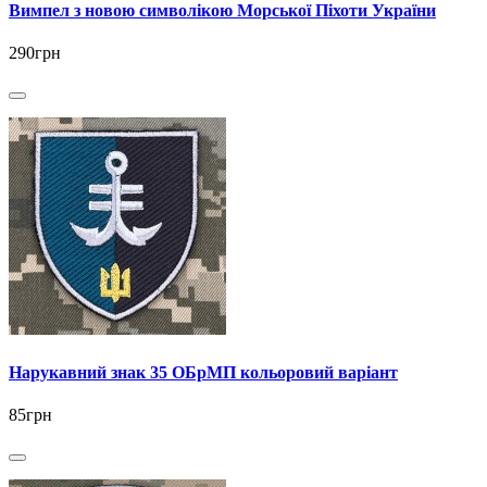
Вимпел з новою символікою Морської Піхоти України
290грн
Нарукавний знак 35 ОБрМП кольоровий варіант
85грн