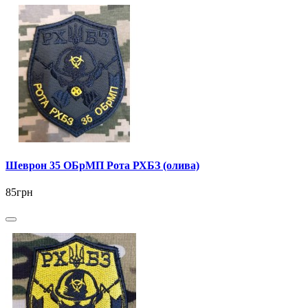
Шеврон 35 ОБрМП Рота РХБЗ (олива)
85грн