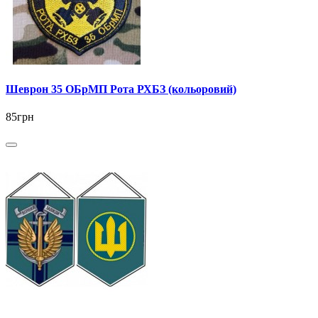
Шеврон 35 ОБрМП Рота РХБЗ (кольоровий)
85грн