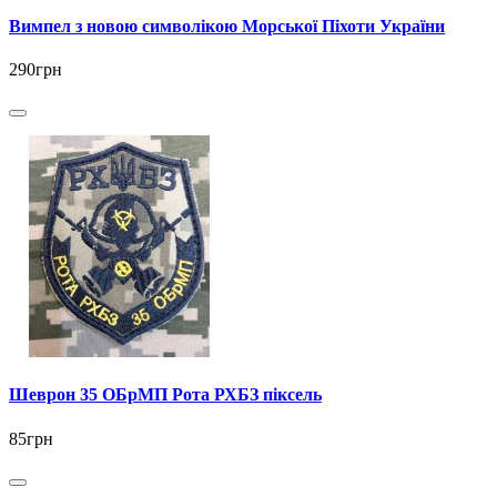
Вимпел з новою символікою Морської Піхоти України
290грн
Шеврон 35 ОБрМП Рота РХБЗ піксель
85грн