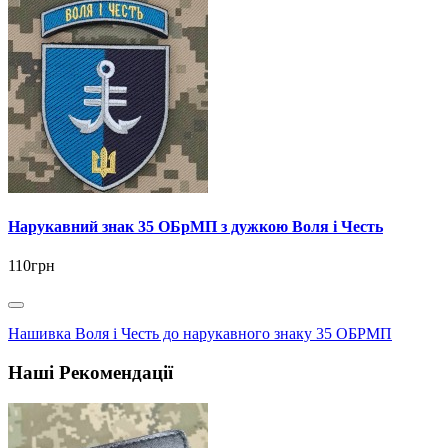
Нарукавний знак 35 ОБрМП з дужкою Воля і Честь
110грн
Нашивка Воля і Честь до нарукавного знаку 35 ОБРМП
Наші Рекомендації