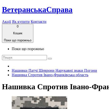
ВетеранськаСправа
Акції
Як купити
Контакти
0
Кошик
Поки що порожньо
Поки що порожньо
Нашивки Патчі Шеврони Нарукавні знаки Погони
Нашивка Спротив Івано-Франківська область
Нашивка Спротив Івано-Фран