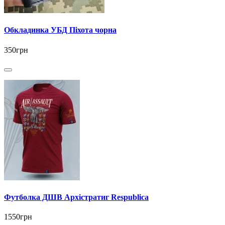
Обкладинка УБД Піхота чорна
350грн
Футболка ДШВ Архістратиг Respublica
1550грн