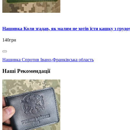
Нашивка Коли згадав, як малим не хотів їсти кашку з грудо
140грн
Нашивка Спротив Івано-Франківська область
Наші Рекомендації