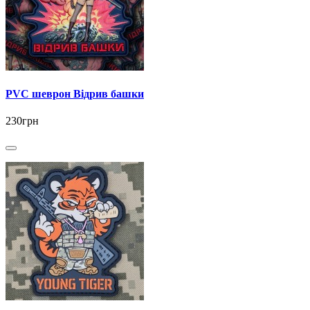
PVC шеврон Відрив башки
230грн