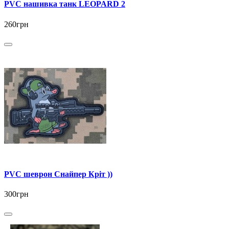
PVC нашивка танк LEOPARD 2
260грн
PVC шеврон Снайпер Кріт ))
300грн