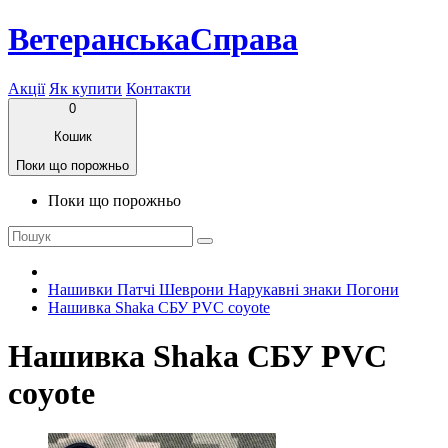
ВетеранськаСправа
Акції
Як купити
Контакти
0
Кошик
Поки що порожньо
Поки що порожньо
Нашивки Патчі Шеврони Нарукавні знаки Погони
Нашивка Shaka СБУ PVC coyote
Нашивка Shaka СБУ PVC
coyote