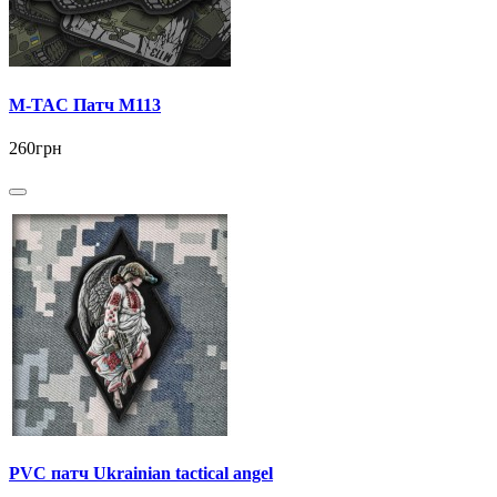
M-TAC Патч M113
260грн
PVC патч Ukrainian tactical angel