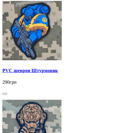
PVC шеврон Штурмовик
290грн