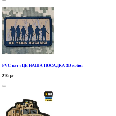
PVC патч ЦЕ НАША ПОСАДКА 3D койот
210грн