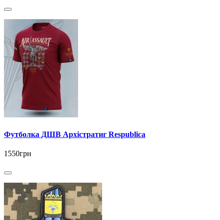
Футболка ДШВ Архістратиг Respublica
1550грн