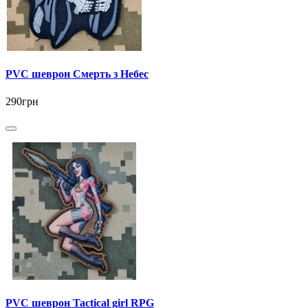
PVC шеврон Смерть з Небес
290грн
PVC шеврон Tactical girl RPG