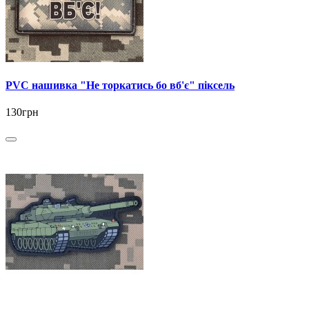
PVC нашивка "Не торкатись бо вб'є" піксель
130грн