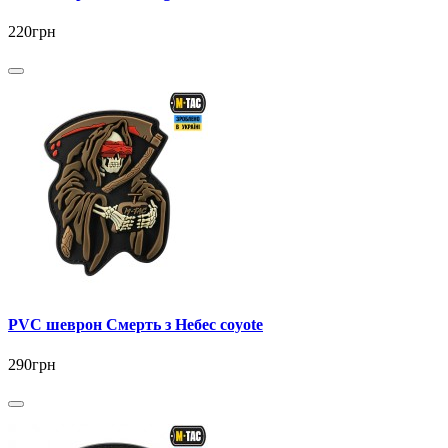
220грн
PVC шеврон Смерть з Небес coyote
290грн