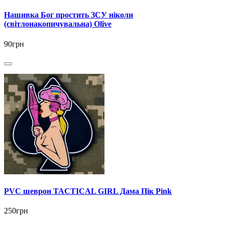
Нашивка Бог простить ЗСУ ніколи
(світлонакопичувальна) Olive
90грн
PVC шеврон TACTICAL GIRL Дама Пік Pink
250грн