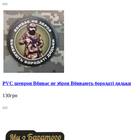
PVC шеврон Вбиває не зброя Вбивають бородаті дядьки
130грн