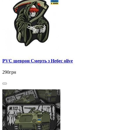
PVC шеврон Смерть з Небес olive
290грн