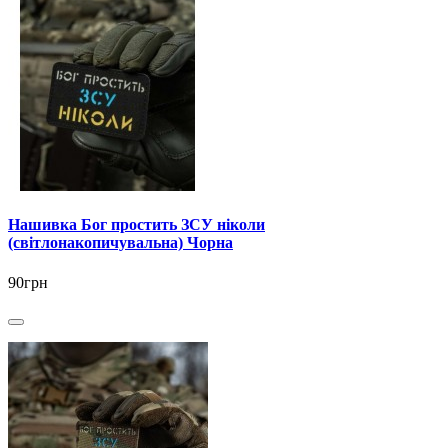
Нашивка Бог простить ЗСУ ніколи
(світлонакопичувальна) Чорна
90грн