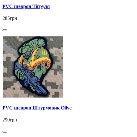
PVC шеврон Тігруля
285грн
PVC шеврон Штурмовик Olive
290грн