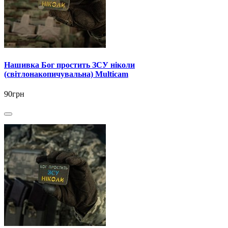
Нашивка Бог простить ЗСУ ніколи
(світлонакопичувальна) Multicam
90грн