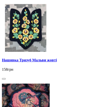
Нашивка Тризуб Мальви жовті
158грн