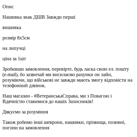
Опис
Нашивка знак ДШВ Завжди перші
вишивка
розмір 8х5см
на липучці
ціна за 1шт
Зробивши замовлення, перевірте, будь ласка свою ел. пошту
(e-mail), бо зазвичай ми висилаємо рахунки он лайн,
розуміючи, що військові не завжди мають змогу відповісти на
телефонний дзвінок.
Наш магазин - #ВетеранськаСправа, ми з Повагою і
Вдячністю ставимося до нашіх Захисників!
Дякуємо за розуміння
Також робимо інші шеврони, нашивки, прізвища, позивні,
погони на замовлення