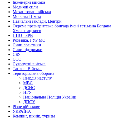
Інженерні війська
Медичні сили
Механізовані війська
Морська Піхота
Навчальні заклади, Центри
Окрема президентська бригада імені гетьмана Богдана
Хмельницького
ППО - ЗРВ
Розвідка, ГУР МО
Сили логістики
Сили підтримки
СБУ
ССО
Сухопутні війська
Танкові Війська
Територіальна оборона
Гвардія наступу
МВС
ДСНС
НГУ
Національна Поліція України
ДПСУ
Різне військове
УКРАЇНА
Кемпінг, пікнік, туризм