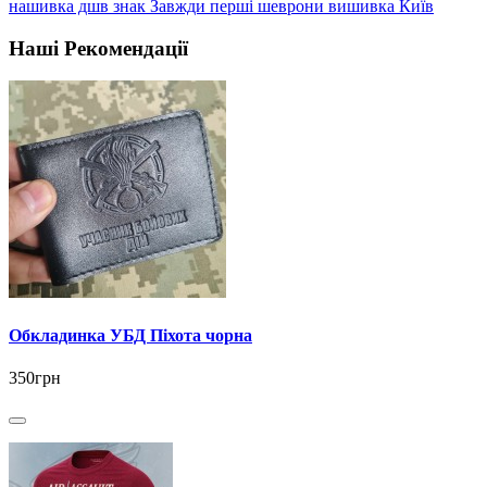
нашивка дшв знак Завжди перші шеврони вишивка Київ
Наші Рекомендації
Обкладинка УБД Піхота чорна
350грн