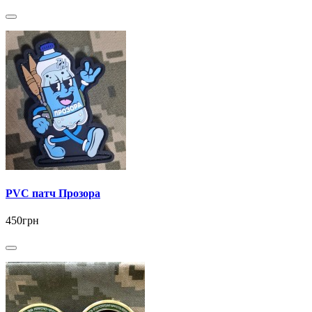
PVC патч Прозора
450грн