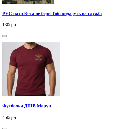
PVC патч Кота не бери Тобі видадуть на службі
130грн
Футболка ДШВ Марун
450грн