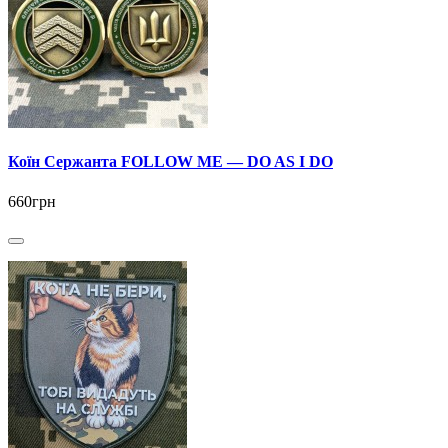
Коїн Сержанта FOLLOW ME — DO AS I DO
660грн