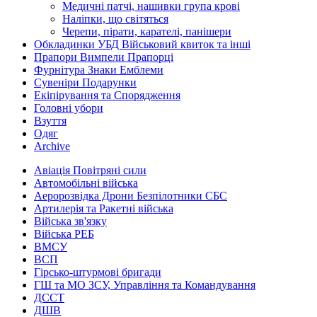
Медичні патчі, нашивки група крові
Наліпки, що світяться
Черепи, пірати, карателі, панішери
Обкладинки УБД Військовий квиток та інші
Прапори Вимпели Прапорці
Фурнітура Знаки Емблеми
Сувеніри Подарунки
Екіпірування та Спорядження
Головні убори
Взуття
Одяг
Archive
Авіація Повітряні сили
Автомобільні війська
Аеророзвідка Дрони Безпілотники СБС
Артилерія та Ракетні війська
Війська зв'язку
Війська РЕБ
ВМСУ
ВСП
Гірсько-штурмові бригади
ГШ та МО ЗСУ, Управління та Командування
ДССТ
ДШВ