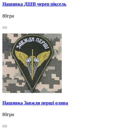
Нашивка ДШВ череп піксель
80грн
Нашивка Завжди перші олива
80грн