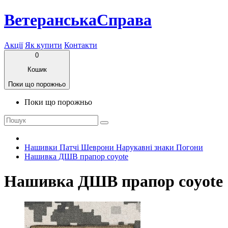
ВетеранськаСправа
Акції
Як купити
Контакти
0
Кошик
Поки що порожньо
Поки що порожньо
Нашивки Патчі Шеврони Нарукавні знаки Погони
Нашивка ДШВ прапор coyote
Нашивка ДШВ прапор coyote