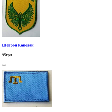
Шеврон Капелан
95грн