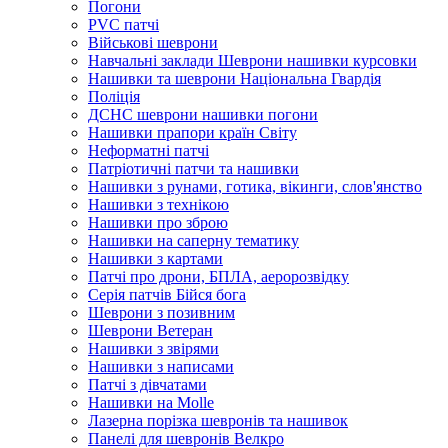
Погони
PVC патчі
Військові шеврони
Навчальні заклади Шеврони нашивки курсовки
Нашивки та шеврони Національна Гвардія
Поліція
ДСНС шеврони нашивки погони
Нашивки прапори країн Світу
Неформатні патчі
Патріотичні патчи та нашивки
Нашивки з рунами, готика, вікинги, слов'янство
Нашивки з технікою
Нашивки про зброю
Нашивки на саперну тематику
Нашивки з картами
Патчі про дрони, БПЛА, аеророзвідку
Серія патчів Бійся бога
Шеврони з позивним
Шеврони Ветеран
Нашивки з звірями
Нашивки з написами
Патчі з дівчатами
Нашивки на Molle
Лазерна порізка шевронів та нашивок
Панелі для шевронів Велкро