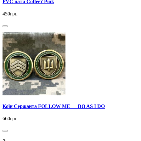
PVC патч Coffee? Pink
450грн
Коїн Сержанта FOLLOW ME — DO AS I DO
660грн