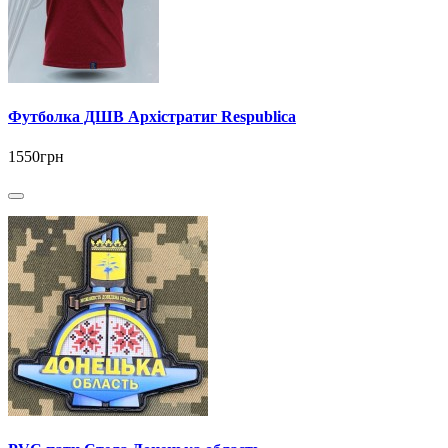
Футболка ДШВ Архістратиг Respublica
1550грн