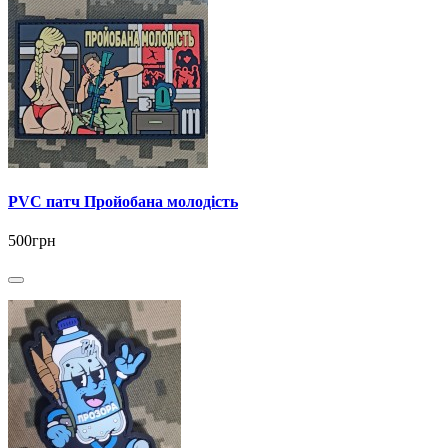
PVC патч Пройобана молодість
500грн