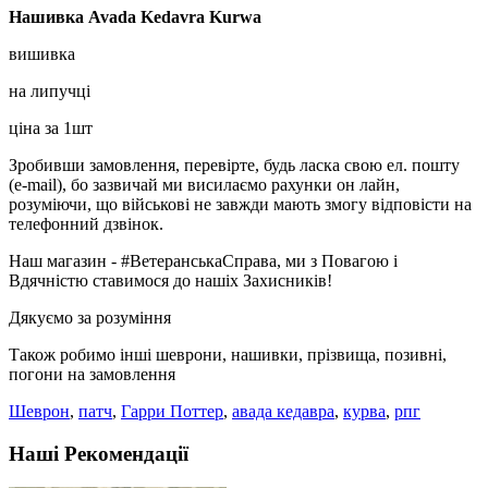
Нашивка
Avada
Kedavra
Kurwa
вишивка
на липучці
ціна за 1шт
Зробивши замовлення, перевірте, будь ласка свою ел. пошту
(e-mail), бо зазвичай ми висилаємо рахунки он лайн,
розуміючи, що військові не завжди мають змогу відповісти на
телефонний дзвінок.
Наш магазин - #ВетеранськаСправа, ми з Повагою і
Вдячністю ставимося до нашіх Захисників!
Дякуємо за розуміння
Також робимо інші шеврони, нашивки, прізвища, позивні,
погони на замовлення
Шеврон
,
патч
,
Гарри Поттер
,
авада кедавра
,
курва
,
рпг
Наші Рекомендації