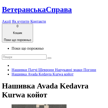
ВетеранськаСправа
Акції
Як купити
Контакти
0
Кошик
Поки що порожньо
Поки що порожньо
Нашивки Патчі Шеврони Нарукавні знаки Погони
Нашивка Avada Kedavra Kurwa койот
Нашивка Avada Kedavra
Kurwa койот