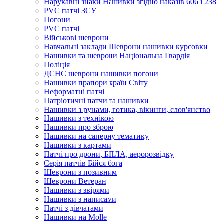
Нарукавні знаки Нашивки згідно наказів 606 і 238
PVC патчі ЗСУ
Погони
PVC патчі
Військові шеврони
Навчальні заклади Шеврони нашивки курсовки
Нашивки та шеврони Національна Гвардія
Поліція
ДСНС шеврони нашивки погони
Нашивки прапори країн Світу
Неформатні патчі
Патріотичні патчи та нашивки
Нашивки з рунами, готика, вікинги, слов'янство
Нашивки з технікою
Нашивки про зброю
Нашивки на саперну тематику
Нашивки з картами
Патчі про дрони, БПЛА, аеророзвідку
Серія патчів Бійся бога
Шеврони з позивним
Шеврони Ветеран
Нашивки з звірями
Нашивки з написами
Патчі з дівчатами
Нашивки на Molle