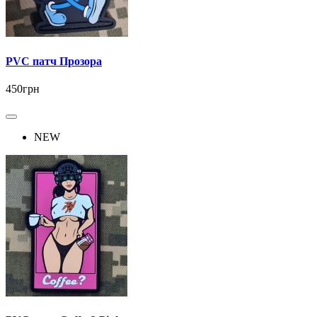
PVC патч Прозора
450грн
NEW