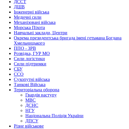
ДССТ
ДШВ
Інженерні війська
Медичні сили
Механізовані війська
Морська Піхота
Навчальні заклади, Центри
Окрема президентська бригада імені гетьмана Богдана
Хмельницького
ППО - ЗРВ
Розвідка, ГУР МО
Сили логістики
Сили підтримки
СБУ
ССО
Сухопутні війська
Танкові Війська
Територіальна оборона
Гвардія наступу
МВС
ДСНС
НГУ
Національна Поліція України
ДПСУ
Різне військове