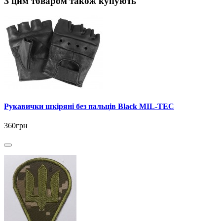
З цим товаром також купують
Рукавички шкіряні без пальців Black MIL-TEC
360грн