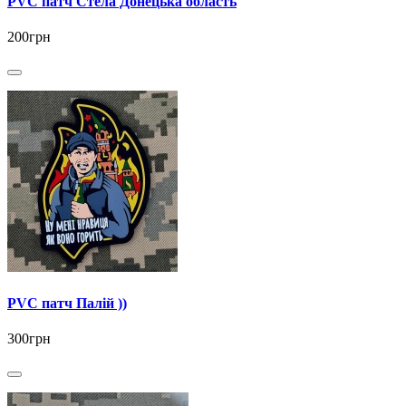
PVC патч Стела Донецька область
200грн
PVC патч Палій ))
300грн