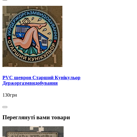
PVC шеврон Старший Кунікульор
Держоргазмвидобування
130грн
Переглянуті вами товари