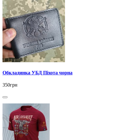
Обкладинка УБД Піхота чорна
350грн