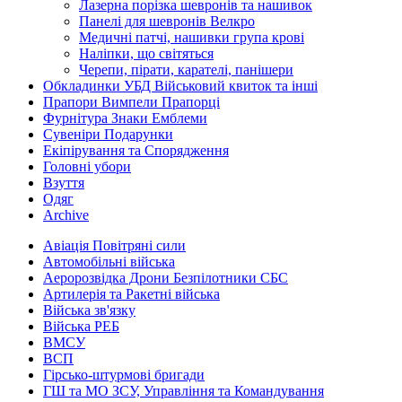
Лазерна порізка шевронів та нашивок
Панелі для шевронів Велкро
Медичні патчі, нашивки група крові
Наліпки, що світяться
Черепи, пірати, карателі, панішери
Обкладинки УБД Військовий квиток та інші
Прапори Вимпели Прапорці
Фурнітура Знаки Емблеми
Сувеніри Подарунки
Екіпірування та Спорядження
Головні убори
Взуття
Одяг
Archive
Авіація Повітряні сили
Автомобільні війська
Аеророзвідка Дрони Безпілотники СБС
Артилерія та Ракетні війська
Війська зв'язку
Війська РЕБ
ВМСУ
ВСП
Гірсько-штурмові бригади
ГШ та МО ЗСУ, Управління та Командування