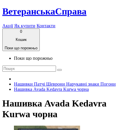
ВетеранськаСправа
Акції
Як купити
Контакти
0
Кошик
Поки що порожньо
Поки що порожньо
Нашивки Патчі Шеврони Нарукавні знаки Погони
Нашивка Avada Kedavra Kurwa чорна
Нашивка Avada Kedavra
Kurwa чорна