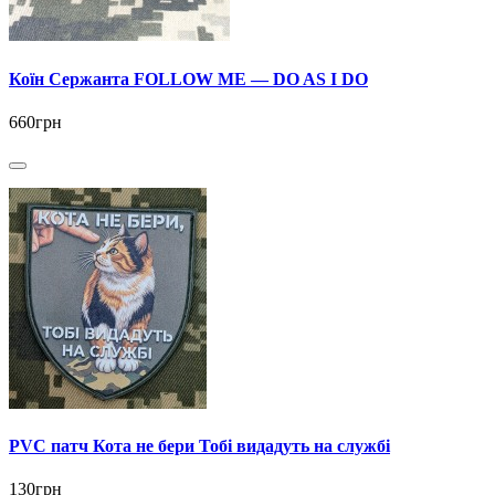
Коїн Сержанта FOLLOW ME — DO AS I DO
660грн
PVC патч Кота не бери Тобі видадуть на службі
130грн