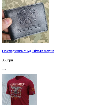
Обкладинка УБД Піхота чорна
350грн