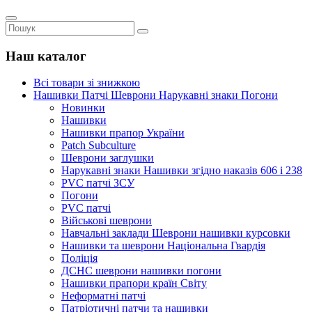
Наш каталог
Всі товари зі знижкою
Нашивки Патчі Шеврони Нарукавні знаки Погони
Новинки
Нашивки
Нашивки прапор України
Рatch Subculture
Шеврони заглушки
Нарукавні знаки Нашивки згідно наказів 606 і 238
PVC патчі ЗСУ
Погони
PVC патчі
Військові шеврони
Навчальні заклади Шеврони нашивки курсовки
Нашивки та шеврони Національна Гвардія
Поліція
ДСНС шеврони нашивки погони
Нашивки прапори країн Світу
Неформатні патчі
Патріотичні патчи та нашивки