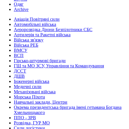
Одяг
Archive
Авіація Повітряні сили
Автомобільні війська
Аеророзвідка Дрони Безпілотники СБС
Артилерія та Ракетні війська
Війська зв'язку
Війська РЕБ
ВМСУ
ВСП
Гірсько-штурмові бригади
ГШ та МО ЗСУ, Управління та Командування
ДССТ
ДШВ
Інженерні війська
Медичні сили
Механізовані війська
Морська Піхота
Навчальні заклади, Центри
Окрема президентська бригада імені гетьмана Богдана
Хмельницького
ППО - ЗРВ
Розвідка, ГУР МО
Сили логістики