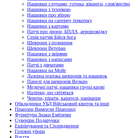
Нашивки з рунами, готика, вікинги, слов'янство
Нашивки з технікою
Нашивки про зброю
Нашивки на саперну тематику
Нашивки з картами
Патчі про дрони, БПЛА, аеророзвідку
Серія патчів Бійся бога
Шеврони з позивним
Шеврони Ветеран
Нашивки з звірями
Нашивки з написами
Патчі з дівчатами
Нашивки на Molle
Лазерна порізка шевронів та нашивок
Панелі для шевронів Велкро
Медичні патчі, нашивки група крові
Наліпки, що світяться
Черепи, пірати, карателі, панішери
Обкладинки УБД Військовий квиток та інші
Прапори Вимпели Прапорці
Фурнітура Знаки Емблеми
Сувеніри Подарунки
Екіпірування та Спорядження
Головні убори
Взуття