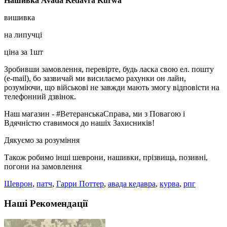
Нашивка
Avada
Kedavra
Kurwa
вишивка
на липучці
ціна за 1шт
Зробивши замовлення, перевірте, будь ласка свою ел. пошту
(e-mail), бо зазвичай ми висилаємо рахунки он лайн,
розуміючи, що військові не завжди мають змогу відповісти на
телефонний дзвінок.
Наш магазин - #ВетеранськаСправа, ми з Повагою і
Вдячністю ставимося до нашіх Захисників!
Дякуємо за розуміння
Також робимо інші шеврони, нашивки, прізвища, позивні,
погони на замовлення
Шеврон
,
патч
,
Гарри Поттер
,
авада кедавра
,
курва
,
рпг
Наші Рекомендації