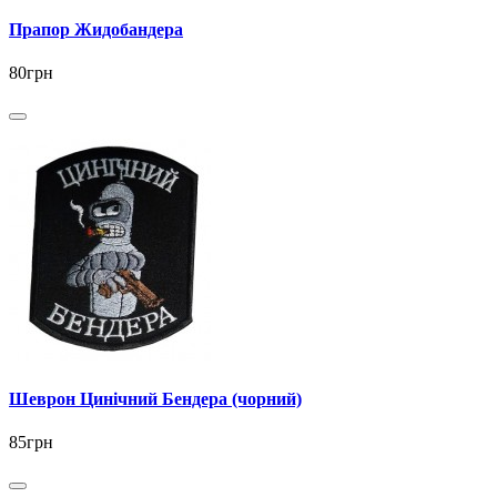
Прапор Жидобандера
80грн
Шеврон Цинічний Бендера (чорний)
85грн