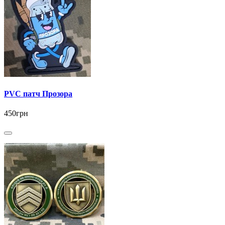
PVC патч Прозора
450грн