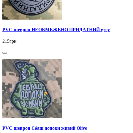
PVC шеврон НЕОБМЕЖЕНО ПРИДАТНИЙ grey
215грн
PVC шеврон Єбаш допоки живий Olive