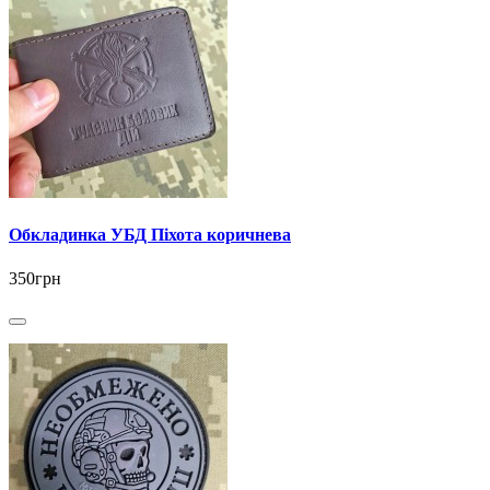
Обкладинка УБД Піхота коричнева
350грн