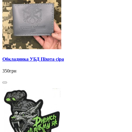
Обкладинка УБД Піхота сіра
350грн