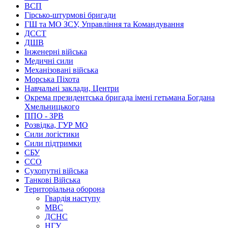
ВСП
Гірсько-штурмові бригади
ГШ та МО ЗСУ, Управління та Командування
ДССТ
ДШВ
Інженерні війська
Медичні сили
Механізовані війська
Морська Піхота
Навчальні заклади, Центри
Окрема президентська бригада імені гетьмана Богдана
Хмельницького
ППО - ЗРВ
Розвідка, ГУР МО
Сили логістики
Сили підтримки
СБУ
ССО
Сухопутні війська
Танкові Війська
Територіальна оборона
Гвардія наступу
МВС
ДСНС
НГУ