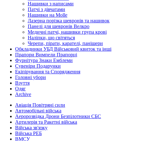
Нашивки з написами
Патчі з дівчатами
Нашивки на Molle
Лазерна порізка шевронів та нашивок
Панелі для шевронів Велкро
Медичні патчі, нашивки група крові
Наліпки, що світяться
Черепи, пірати, карателі, панішери
Обкладинки УБД Військовий квиток та інші
Прапори Вимпели Прапорці
Фурнітура Знаки Емблеми
Сувеніри Подарунки
Екіпірування та Спорядження
Головні убори
Взуття
Одяг
Archive
Авіація Повітряні сили
Автомобільні війська
Аеророзвідка Дрони Безпілотники СБС
Артилерія та Ракетні війська
Війська зв'язку
Війська РЕБ
ВМСУ