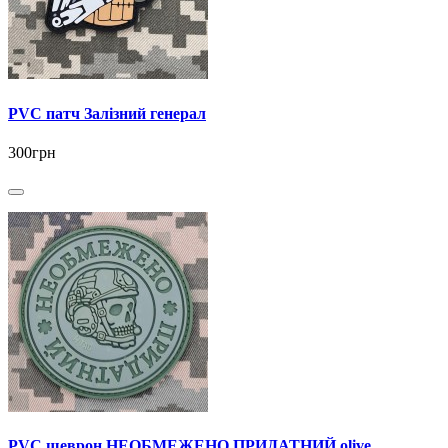
PVC патч Залізний генерал
300грн
PVC шеврон НЕОБМЕЖЕНО ПРИДАТНИЙ olive