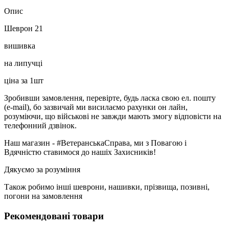
Опис
Шеврон 21
вишивка
на липучці
ціна за 1шт
Зробивши замовлення, перевірте, будь ласка свою ел. пошту
(e-mail), бо зазвичай ми висилаємо рахунки он лайн,
розуміючи, що військові не завжди мають змогу відповісти на
телефонний дзвінок.
Наш магазин - #ВетеранськаСправа, ми з Повагою і
Вдячністю ставимося до нашіх Захисників!
Дякуємо за розуміння
Також робимо інші шеврони, нашивки, прізвища, позивні,
погони на замовлення
Рекомендовані товари