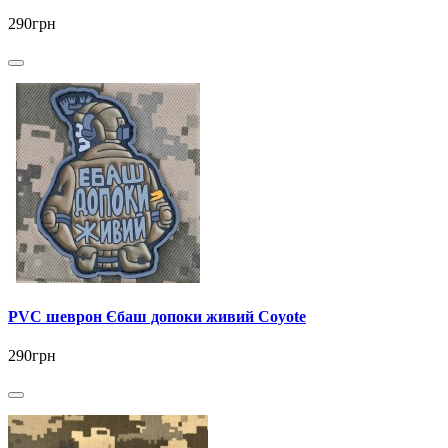
290грн
PVC шеврон Єбаш допоки живий Coyote
290грн