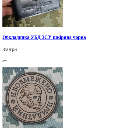
Обкладинка УБД ЗСУ шкіряна чорна
350грн