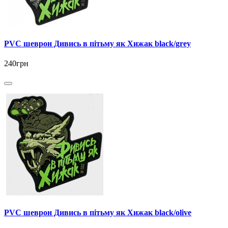
PVC шеврон Дивись в пітьму як Хижак black/grey
240грн
PVC шеврон Дивись в пітьму як Хижак black/olive