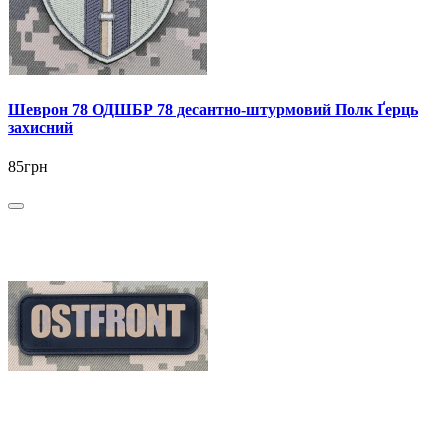
Шеврон 78 ОДШБР 78 десантно-штурмовий Полк Ґерць
захисний
85грн