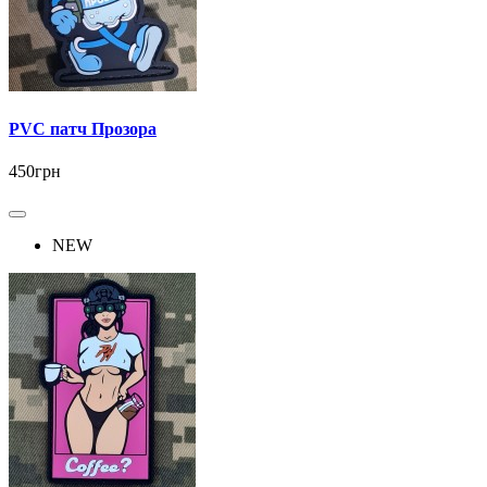
PVC патч Прозора
450грн
NEW