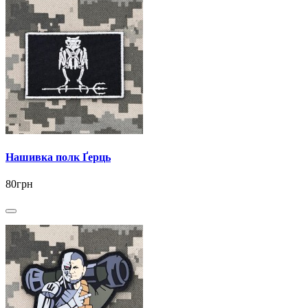
Нашивка полк Ґерць
80грн