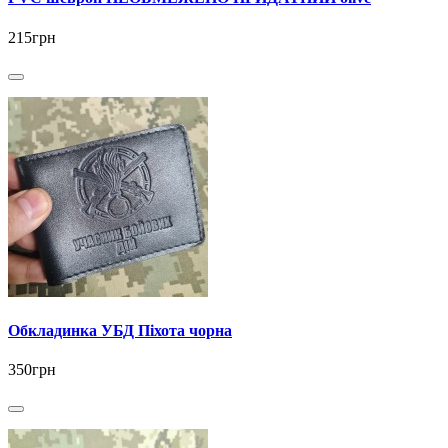
215грн
Обкладинка УБД Піхота чорна
350грн