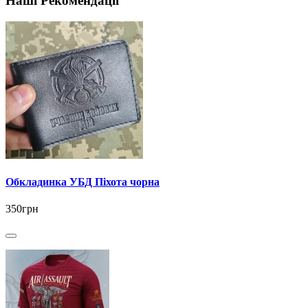
Наші Рекомендації
Обкладинка УБД Піхота чорна
350грн