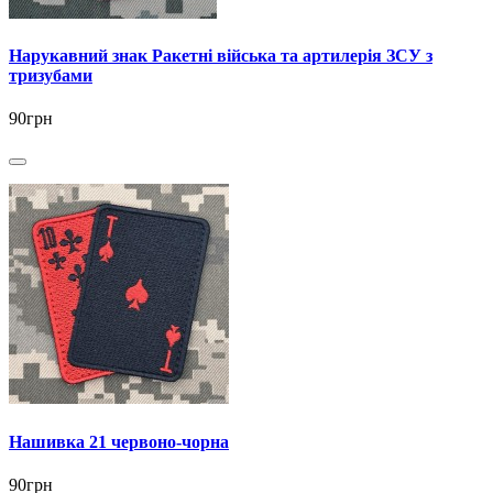
Нарукавний знак Ракетні війська та артилерія ЗСУ з
тризубами
90грн
Нашивка 21 червоно-чорна
90грн