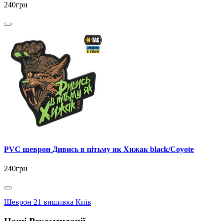
240грн
PVC шеврон Дивись в пітьму як Хижак black/Coyote
240грн
Шеврон 21 вишивка Київ