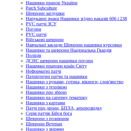
Нашивки прапор України
Рatch Subculture
Шеврони заглушки
Нарукавні знаки Нашивки згідно наказів 606 і 238
PVC патчі ЗСУ
Погони
PVC патчі
Військові шеврони
Навчальні заклади Шеврони нашивки курсовки
Нашивки та шеврони Національна Гвардія
Поліція
ДСНС шеврони нашивки погони
Нашивки прапори країн Світу
Неформатні патчі
Патріотичні патчи та нашивки
Нашивки з рунами, готика, вікинги, слов'янство
Нашивки з технікою
Нашивки про зброю
Нашивки на саперну тематику
Нашивки з картами
Патчі про дрони, БПЛА, аеророзвідку
Серія патчів Бійся бога
Шеврони з позивним
Шеврони Ветеран
Нашивки з звірями