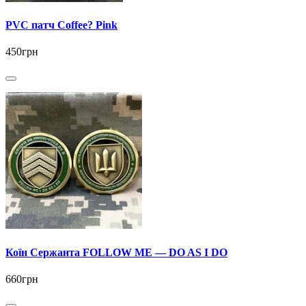
PVC патч Coffee? Pink
450грн
Коїн Сержанта FOLLOW ME — DO AS I DO
660грн