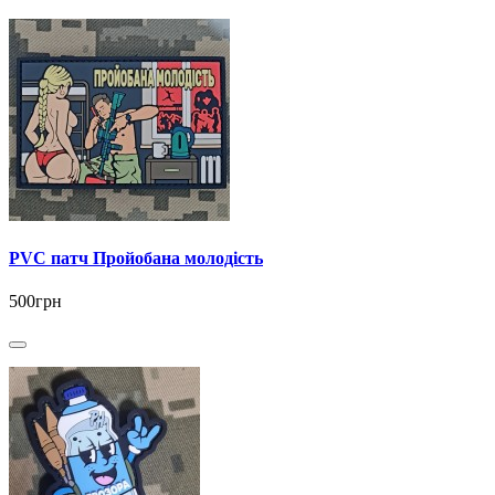
PVC патч Пройобана молодість
500грн