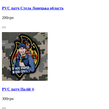
PVC патч Стела Донецька область
200грн
PVC патч Палій ))
300грн