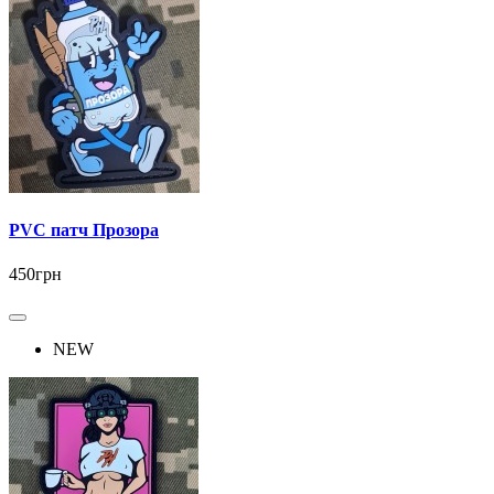
PVC патч Прозора
450грн
NEW