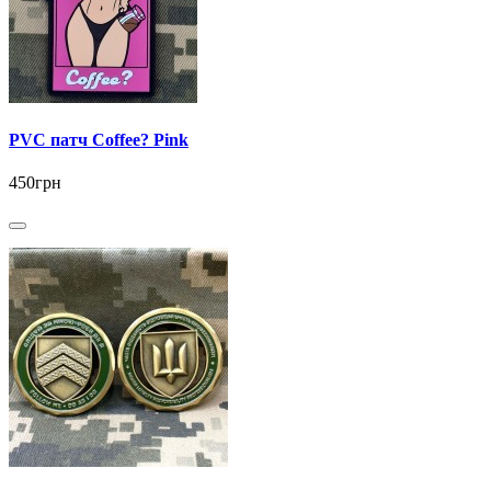
PVC патч Coffee? Pink
450грн