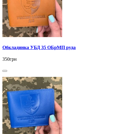
Обкладинка УБД 35 ОБрМП руда
350грн