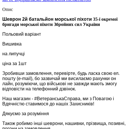
Опис
Шеврон 2й батальйон морської піхоти
35-ї окремої
бригади морської піхоти Збройних сил України
Польовий варіант
Вишивка
на липучці
ціна за 1шт
Зробивши замовлення, перевірте, будь ласка свою ел.
пошту (e-mail), бо зазвичай ми висилаємо рахунки он
лайн, розуміючи, що військові не завжди мають змогу
відповісти на телефонний дзвінок.
Наш магазин - #ВетеранськаСправа, ми з Повагою і
Вдячністю ставимося до нашіх Захисників!
Дякуємо за розуміння
Також робимо інші шеврони, нашивки, прізвища, позивні,
погони на замовлення