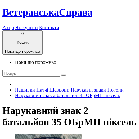
ВетеранськаСправа
Акції
Як купити
Контакти
0
Кошик
Поки що порожньо
Поки що порожньо
Нашивки Патчі Шеврони Нарукавні знаки Погони
Нарукавний знак 2 батальйон 35 ОБрМП піксель
Нарукавний знак 2
батальйон 35 ОБрМП піксель