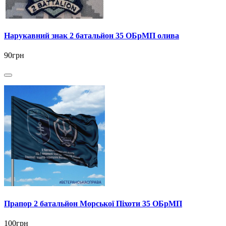
Нарукавний знак 2 батальйон 35 ОБрМП олива
90грн
Прапор 2 батальйон Морської Піхоти 35 ОБрМП
100грн