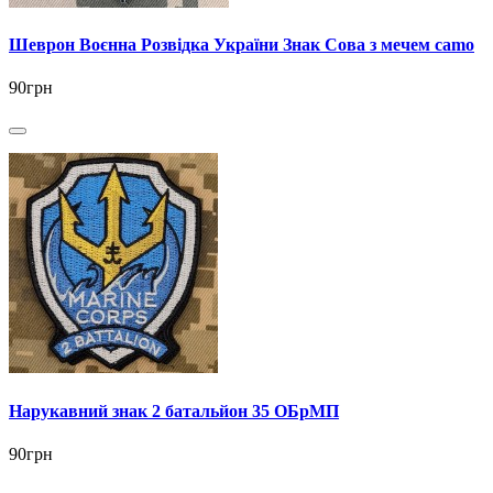
Шеврон Воєнна Розвідка України Знак Сова з мечем camo
90грн
Нарукавний знак 2 батальйон 35 ОБрМП
90грн