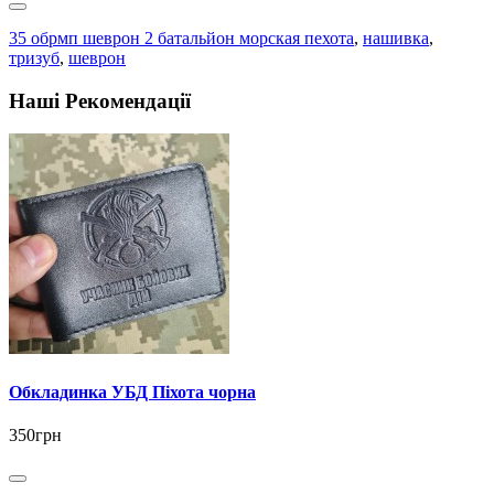
35 обрмп шеврон 2 батальйон морская пехота
,
нашивка
,
тризуб
,
шеврон
Наші Рекомендації
Обкладинка УБД Піхота чорна
350грн