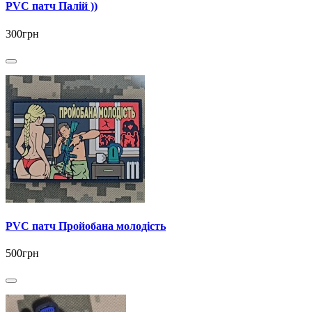
PVC патч Палій ))
300грн
PVC патч Пройобана молодість
500грн