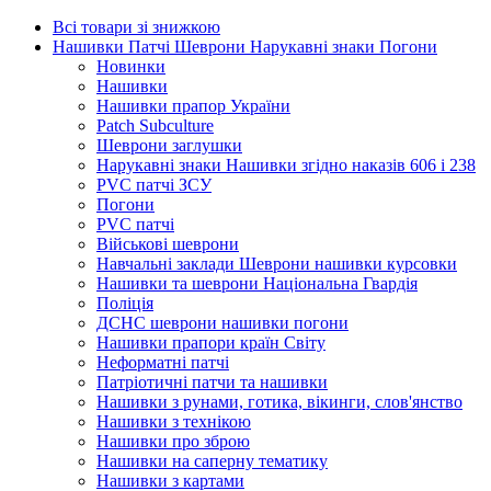
Всі товари зі знижкою
Нашивки Патчі Шеврони Нарукавні знаки Погони
Новинки
Нашивки
Нашивки прапор України
Рatch Subculture
Шеврони заглушки
Нарукавні знаки Нашивки згідно наказів 606 і 238
PVC патчі ЗСУ
Погони
PVC патчі
Військові шеврони
Навчальні заклади Шеврони нашивки курсовки
Нашивки та шеврони Національна Гвардія
Поліція
ДСНС шеврони нашивки погони
Нашивки прапори країн Світу
Неформатні патчі
Патріотичні патчи та нашивки
Нашивки з рунами, готика, вікинги, слов'янство
Нашивки з технікою
Нашивки про зброю
Нашивки на саперну тематику
Нашивки з картами