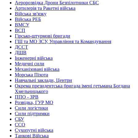
Аеророзвідка Дрони Безпілотники СБС
Артилерія та Ракетні війська
Війська зв'язку
Війська РЕБ
ВМСУ
ВСП
Гірсько-штурмові бригади
ГШ та МО ЗСУ, Управління та Командування
ДССТ
ДШВ
Інженерні війська
Медичні сили
Механізовані війська
Морська Піхота
Навчальні заклади, Центри
Окрема президентська бригада імені гетьмана Богдана
Хмельницького
ППО - ЗРВ
Розвідка, ГУР МО
Сили логістики
Сили підтримки
СБУ
ССО
Сухопутні війська
Танкові Війська