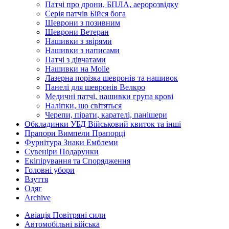
Патчі про дрони, БПЛА, аеророзвідку
Серія патчів Бійся бога
Шеврони з позивним
Шеврони Ветеран
Нашивки з звірями
Нашивки з написами
Патчі з дівчатами
Нашивки на Molle
Лазерна порізка шевронів та нашивок
Панелі для шевронів Велкро
Медичні патчі, нашивки група крові
Наліпки, що світяться
Черепи, пірати, карателі, панішери
Обкладинки УБД Військовий квиток та інші
Прапори Вимпели Прапорці
Фурнітура Знаки Емблеми
Сувеніри Подарунки
Екіпірування та Спорядження
Головні убори
Взуття
Одяг
Archive
Авіація Повітряні сили
Автомобільні війська