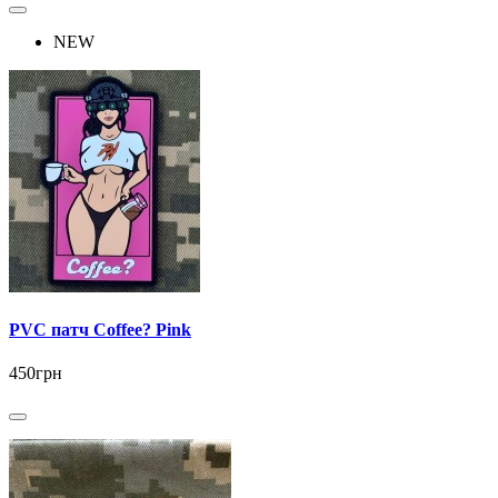
NEW
PVC патч Coffee? Pink
450грн