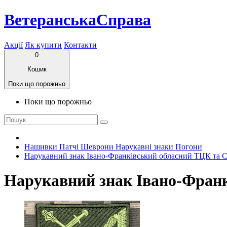
ВетеранськаСправа
Акції
Як купити
Контакти
0
Кошик
Поки що порожньо
Поки що порожньо
Нашивки Патчі Шеврони Нарукавні знаки Погони
Нарукавний знак Івано-Франківський обласний ТЦК та 
Нарукавний знак Івано-Фран