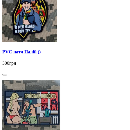
PVC патч Палій ))
300грн