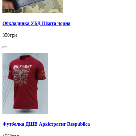
Обкладинка УБД Піхота чорна
350грн
Футболка ДШВ Архістратиг Respublica