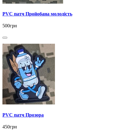
PVC патч Пройобана молодість
500грн
PVC патч Прозора
450грн