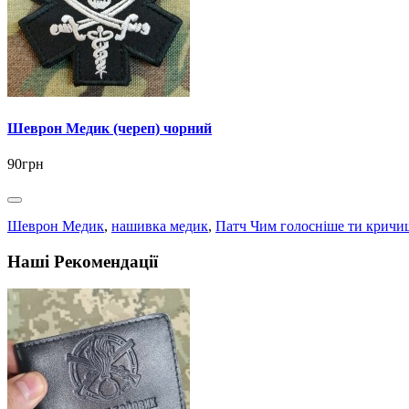
Шеврон Медик (череп) чорний
90грн
Шеврон Медик
,
нашивка медик
,
Патч Чим голосніше ти крич
Наші Рекомендації