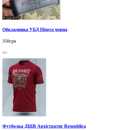
Обкладинка УБД Піхота чорна
350грн
Футболка ДШВ Архістратиг Respublica