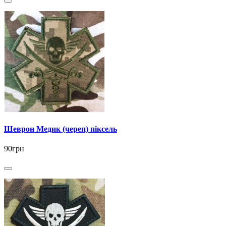
Шеврон Медик (череп) піксель
90грн