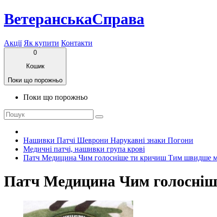
ВетеранськаСправа
Акції
Як купити
Контакти
0
Кошик
Поки що порожньо
Поки що порожньо
Нашивки Патчі Шеврони Нарукавні знаки Погони
Медичні патчі, нашивки група крові
Патч Медицина Чим голосніше ти кричиш Тим швидше м
Патч Медицина Чим голосніш