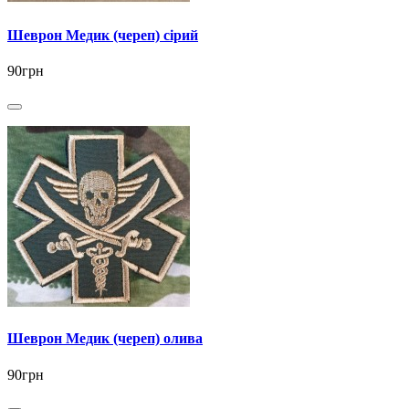
Шеврон Медик (череп) сірий
90грн
Шеврон Медик (череп) олива
90грн