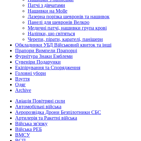
Патчі з дівчатами
Нашивки на Molle
Лазерна порізка шевронів та нашивок
Панелі для шевронів Велкро
Медичні патчі, нашивки група крові
Наліпки, що світяться
Черепи, пірати, карателі, панішери
Обкладинки УБД Військовий квиток та інші
Прапори Вимпели Прапорці
Фурнітура Знаки Емблеми
Сувеніри Подарунки
Екіпірування та Спорядження
Головні убори
Взуття
Одяг
Archive
Авіація Повітряні сили
Автомобільні війська
Аеророзвідка Дрони Безпілотники СБС
Артилерія та Ракетні війська
Війська зв'язку
Війська РЕБ
ВМСУ
ВСП