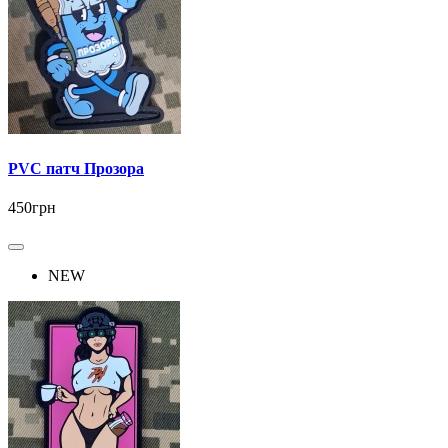
PVC патч Прозора
450грн
NEW