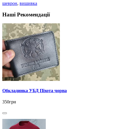
шеврон
,
вишивка
Наші Рекомендації
Обкладинка УБД Піхота чорна
350грн