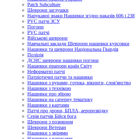
Рatch Subculture
Шеврони заглушки
Нарукавні знаки Нашивки згідно наказів 606 і 238
PVC патчі ЗСУ
Погони
PVC патчі
Військові шеврони
Навчальні заклади Шеврони нашивки курсовки
Нашивки та шеврони Національна Гвардія
Поліція
ДСНС шеврони нашивки погони
Нашивки прапори країн Світу
Неформатні патчі
Патріотичні патчи та нашивки
Нашивки з рунами, готика, вікинги, слов'янство
Нашивки з технікою
Нашивки про зброю
Нашивки на саперну тематику
Нашивки з картами
Патчі про дрони, БПЛА, аеророзвідку
Серія патчів Бійся бога
Шеврони з позивним
Шеврони Ветеран
Нашивки з звірями
Нашивки з написами