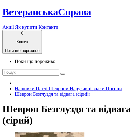
ВетеранськаСправа
Акції
Як купити
Контакти
0
Кошик
Поки що порожньо
Поки що порожньо
Нашивки Патчі Шеврони Нарукавні знаки Погони
Шеврон Безглуздя та відвага (сірий)
Шеврон Безглуздя та відвага
(сірий)