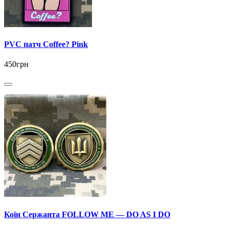
PVC патч Coffee? Pink
450грн
Коїн Сержанта FOLLOW ME — DO AS I DO