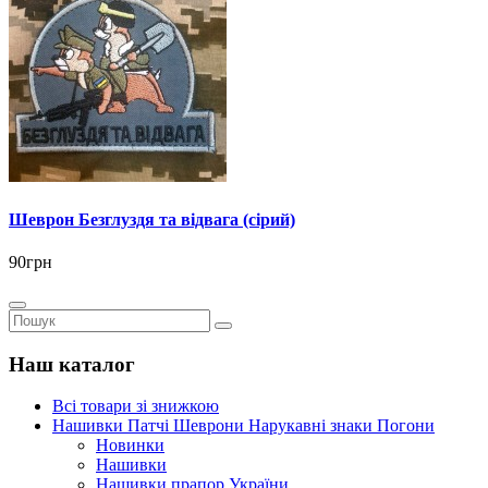
Шеврон Безглуздя та відвага (сірий)
90грн
Наш каталог
Всі товари зі знижкою
Нашивки Патчі Шеврони Нарукавні знаки Погони
Новинки
Нашивки
Нашивки прапор України