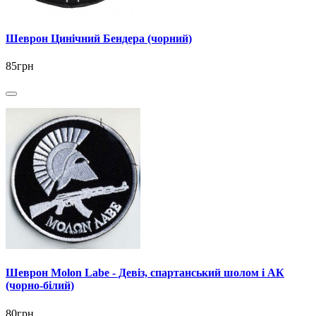
Шеврон Цинічний Бендера (чорний)
85грн
Шеврон Molon Labe - Девіз, спартанський шолом і АК
(чорно-білий)
80грн