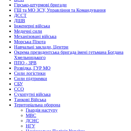
Гірсько-штурмові бригади
ГШ та МО ЗСУ, Управління та Командування
ДССТ
ДШВ
Інженерні війська
Медичні сили
Механізовані війська
Морська Піхота
Навчальні заклади, Центри
Окрема президентська бригада імені гетьмана Богдана
Хмельницького
ППО - ЗРВ
Розвідка, ГУР МО
Сили логістики
Сили підтримки
СБУ
ССО
Сухопутні війська
Танкові Війська
Територіальна оборона
Гвардія наступу
МВС
ДСНС
НГУ