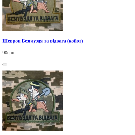
Шеврон Безглуздя та відвага (койот)
90грн