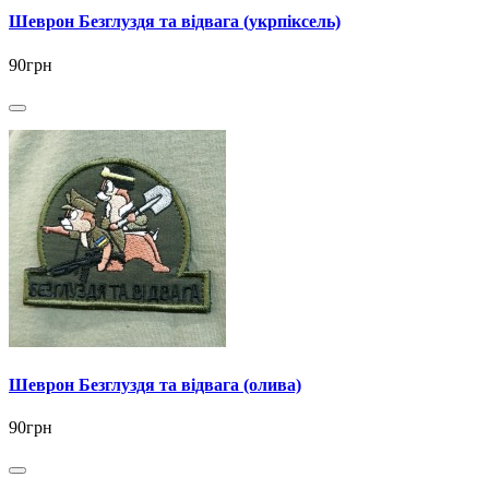
Шеврон Безглуздя та відвага (укрпіксель)
90грн
Шеврон Безглуздя та відвага (олива)
90грн