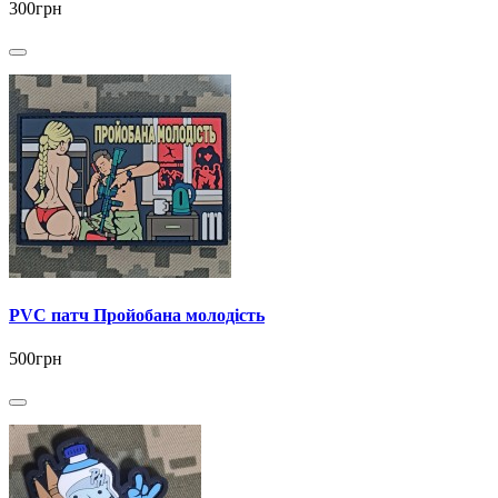
300грн
PVC патч Пройобана молодість
500грн