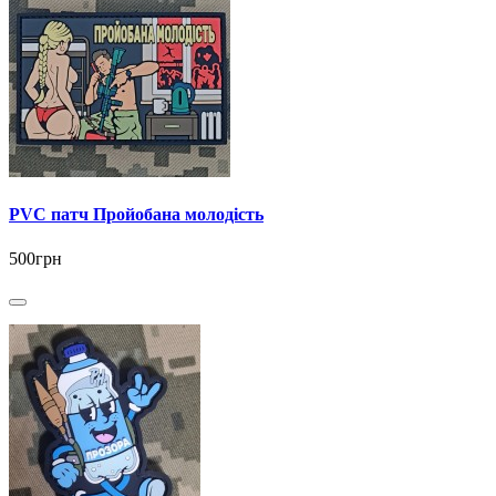
PVC патч Пройобана молодість
500грн