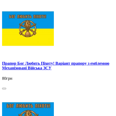
Прапор Бог Любить Піхоту! Варіант прапору з емблемою
Механізовані Війська ЗСУ
80грн