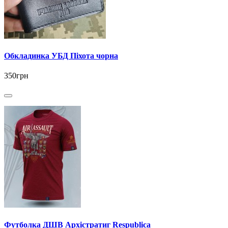
Обкладинка УБД Піхота чорна
350грн
Футболка ДШВ Архістратиг Respublica