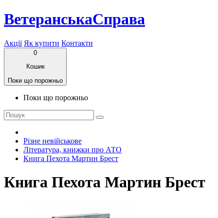
ВетеранськаСправа
Акції
Як купити
Контакти
0
Кошик
Поки що порожньо
Поки що порожньо
Різне невійськове
Література, книжки про АТО
Книга Пехота Мартин Брест
Книга Пехота Мартин Брест