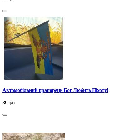
Автомобільний прапорець Бог Любить Піхоту!
80грн