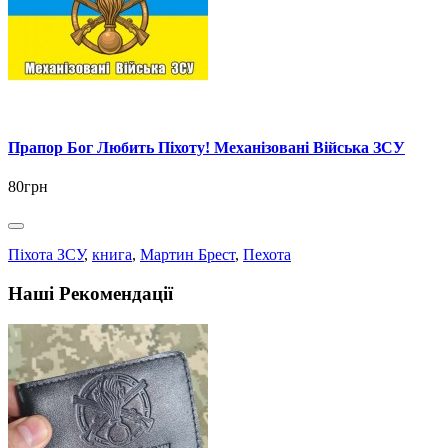
Прапор Бог Любить Піхоту! Механізовані Війська ЗСУ
80грн
Піхота ЗСУ
,
книга
,
Мартин Брест
,
Пехота
Наші Рекомендації