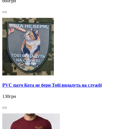
660грн
PVC патч Кота не бери Тобі видадуть на службі
130грн