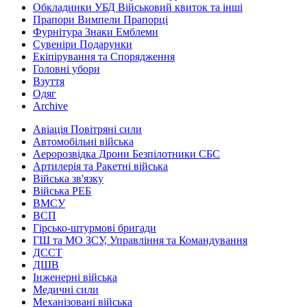
Обкладинки УБД Військовий квиток та інші
Прапори Вимпели Прапорці
Фурнітура Знаки Емблеми
Сувеніри Подарунки
Екіпірування та Спорядження
Головні убори
Взуття
Одяг
Archive
Авіація Повітряні сили
Автомобільні війська
Аеророзвідка Дрони Безпілотники СБС
Артилерія та Ракетні війська
Війська зв'язку
Війська РЕБ
ВМСУ
ВСП
Гірсько-штурмові бригади
ГШ та МО ЗСУ, Управління та Командування
ДССТ
ДШВ
Інженерні війська
Медичні сили
Механізовані війська