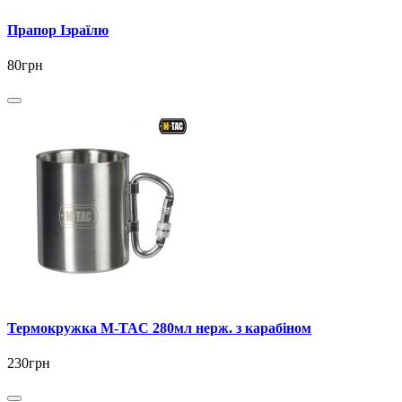
Прапор Ізраїлю
80грн
Термокружка M-TAC 280мл нерж. з карабіном
230грн