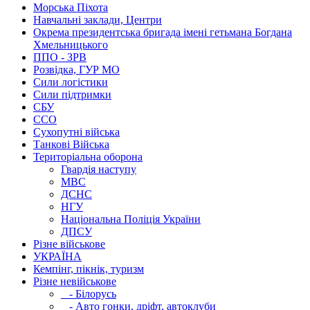
Морська Піхота
Навчальні заклади, Центри
Окрема президентська бригада імені гетьмана Богдана
Хмельницького
ППО - ЗРВ
Розвідка, ГУР МО
Сили логістики
Сили підтримки
СБУ
ССО
Сухопутні війська
Танкові Війська
Територіальна оборона
Гвардія наступу
МВС
ДСНС
НГУ
Національна Поліція України
ДПСУ
Різне військове
УКРАЇНА
Кемпінг, пікнік, туризм
Різне невійськове
- Білорусь
- Авто гонки, дріфт, автоклуби