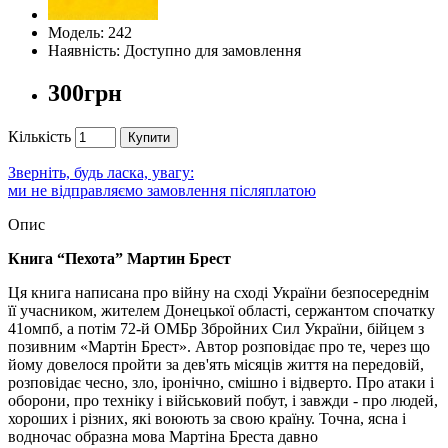
Модель: 242
Наявність: Доступно для замовлення
300грн
Кількість
Купити
Зверніть, будь ласка, увагу:
ми не відправляємо замовлення післяплатою
Опис
Книга “Пехота” Мартин Брест
Ця книга написана про війну на сході України безпосереднім
її учасником, жителем Донецької області, сержантом спочатку
41омпб, а потім 72-й ОМБр Збройних Сил України, бійцем з
позивним «Мартін Брест». Автор розповідає про те, через що
йому довелося пройти за дев'ять місяців життя на передовій,
розповідає чесно, зло, іронічно, смішно і відверто. Про атаки і
оборони, про техніку і військовий побут, і завжди - про людей,
хороших і різних, які воюють за свою країну. Точна, ясна і
водночас образна мова Мартіна Бреста давно