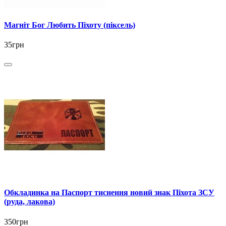
Магніт Бог Любить Піхоту (піксель)
35грн
Обкладинка на Паспорт тиснення новий знак Піхота ЗСУ
(руда, лакова)
350грн