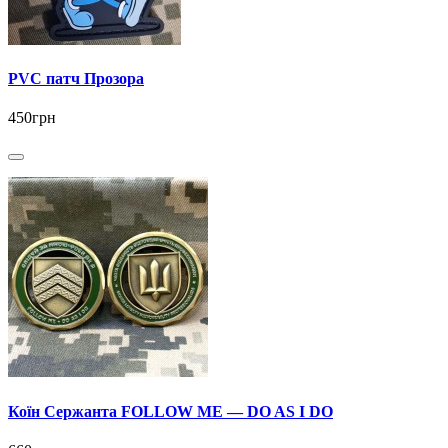
PVC патч Прозора
450грн
Коїн Сержанта FOLLOW ME — DO AS I DO