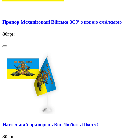
Прапор Механізовані Війська ЗСУ з новою емблемою
80грн
Настільний прапорець Бог Любить Піхоту!
80грн