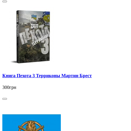
Книга Пехота 3 Терриконы Мартин Брест
300грн