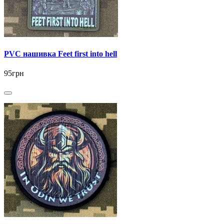
PVC нашивка Feet first into hell
95грн