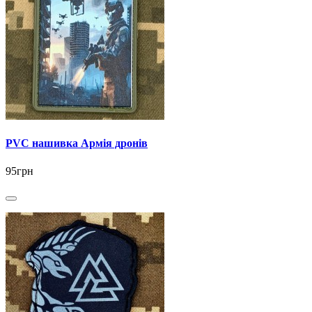
PVC нашивка Армія дронів
95грн