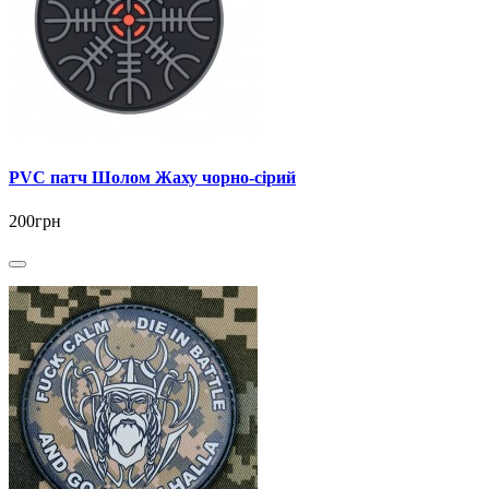
PVC патч Шолом Жаху чорно-сірий
200грн