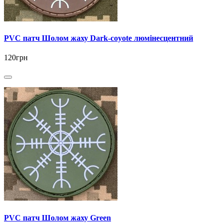
PVC патч Шолом жаху Dark-coyote люмінесцентний
120грн
PVC патч Шолом жаху Green