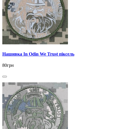
Нашивка In Odin We Trust піксель
80грн