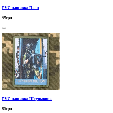
PVC нашивка План
95грн
PVC нашивка Штурмовик
95грн