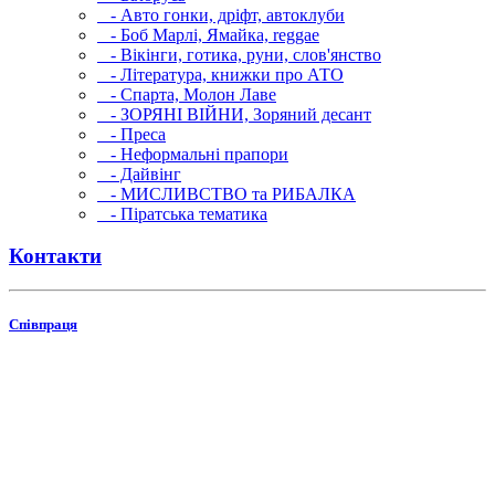
- Авто гонки, дріфт, автоклуби
- Боб Марлі, Ямайка, reggae
- Вікінги, готика, руни, слов'янство
- Література, книжки про АТО
- Спарта, Молон Лаве
- ЗОРЯНІ ВІЙНИ, Зоряний десант
- Преса
- Неформальні прапори
- Дайвінг
- МИСЛИВСТВО та РИБАЛКА
- Піратська тематика
Контакти
Співпраця