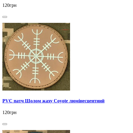
120грн
PVC патч Шолом жаху Coyote люмінесцентний
120грн