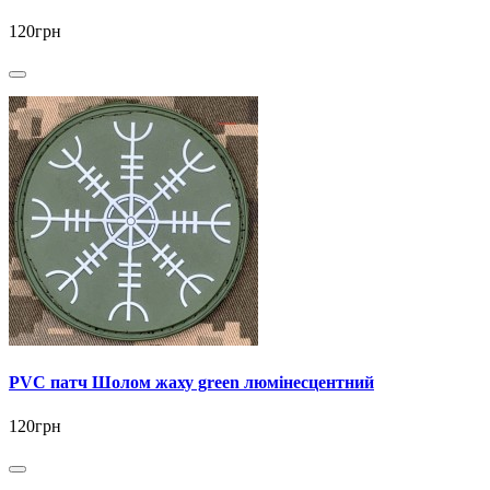
120грн
PVC патч Шолом жаху green люмінесцентний
120грн