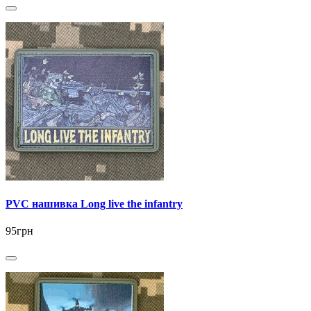
PVC нашивка Long live the infantry
95грн