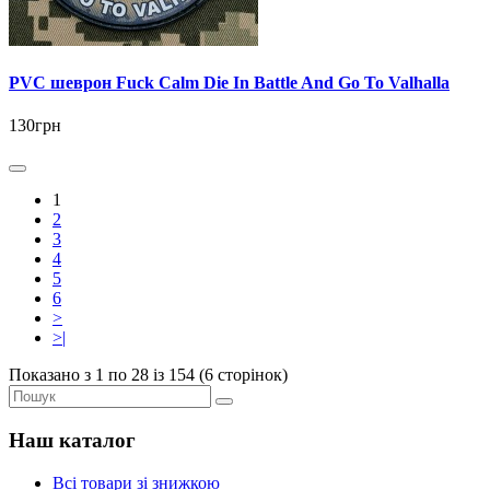
PVC шеврон Fuck Calm Die In Battle And Go To Valhalla
130грн
1
2
3
4
5
6
>
>|
Показано з 1 по 28 із 154 (6 сторінок)
Наш каталог
Всі товари зі знижкою