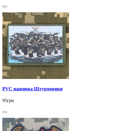
PVC нашивка Штурмовики
95грн