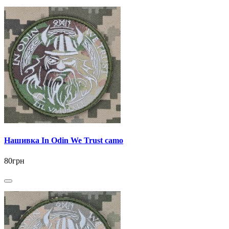
Нашивка In Odin We Trust camo
80грн