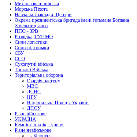
Механізовані війська
Морська Піхота
Навчальні заклади, Центри
Окрема президентська бригада імені гетьмана Богдана
Хмельницького
ППО - ЗРВ
Розвідка, ГУР МО
Сили логістики
Сили підтримки
СБУ
ССО
Сухопутні війська
Танкові Війська
Територіальна оборона
Гвардія наступу
МВС
ДСНС
НГУ
Національна Поліція України
ДПСУ
Різне військове
УКРАЇНА
Кемпінг, пікнік, туризм
Різне невійськове
- Білорусь