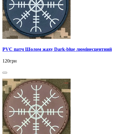
PVC патч Шолом жаху Dark-blue люмінесцентний
120грн