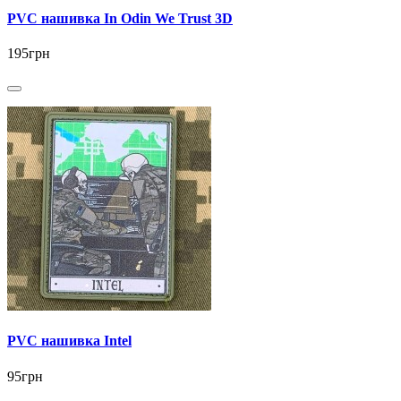
PVC нашивка In Odin We Trust 3D
195грн
PVC нашивка Intel
95грн