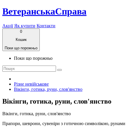
ВетеранськаСправа
Акції
Як купити
Контакти
0
Кошик
Поки що порожньо
Поки що порожньо
Різне невійськове
Вікінги, готика, руни, слов'янство
Вікінги, готика, руни, слов'янство
Вікінги, готика, руни, слов'янство
Прапори, шеврони, сувеніри з готичною символікою, рунами