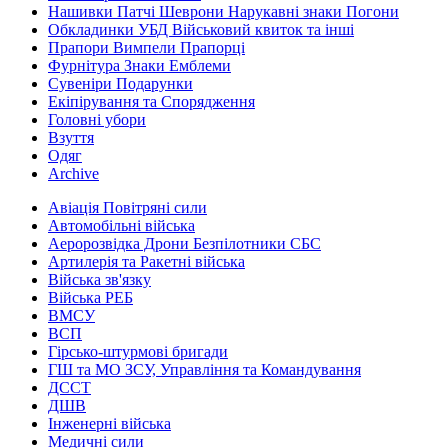
Нашивки Патчі Шеврони Нарукавні знаки Погони
Обкладинки УБД Військовий квиток та інші
Прапори Вимпели Прапорці
Фурнітура Знаки Емблеми
Сувеніри Подарунки
Екіпірування та Спорядження
Головні убори
Взуття
Одяг
Archive
Авіація Повітряні сили
Автомобільні війська
Аеророзвідка Дрони Безпілотники СБС
Артилерія та Ракетні війська
Війська зв'язку
Війська РЕБ
ВМСУ
ВСП
Гірсько-штурмові бригади
ГШ та МО ЗСУ, Управління та Командування
ДССТ
ДШВ
Інженерні війська
Медичні сили