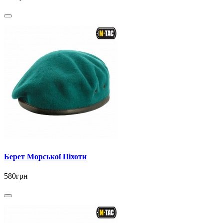
Берет Морської Піхоти
580грн