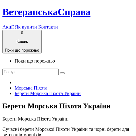
ВетеранськаСправа
Акції
Як купити
Контакти
0
Кошик
Поки що порожньо
Поки що порожньо
Морська Піхота
Берети Морська Піхота України
Берети Морська Піхота України
Берети Морська Піхота України
Сучасні берети Морської Піхоти України та чорні берети для
ветеранів морпіхів