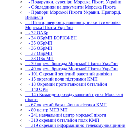
- Подарунки, сувеніри Морська Піхота України
- Обкладинки на документи Морська Піхота
- Прапори Морської Піхоти України, Прапорці,
Вимпели
- Штати, шеврони, нашивки, знаки і символіка
Морська Піхота України
- 32 ОАБр
- 34 ОБрМП БОРІСФЕН
- 35 ОБрМП
- 36 ОБрМП
- 37 ОБрМП
- 38 ОБр МП
- 39 окрема бригада Морської Піхоти України
- 40 окрема бригада Морської Піхоти України
- 101 Окремий зенітний ракетний дивізіон
- 15 окремий полк підтримки КМП
- 18 Окремий протитанковий батальйон
- 140 ОРБ
- 145 Командно-розвідувальний пункт Морської
піхоти
- 67 окремий батальйон логістики КМП
- 80 центр МПЗ МП
- 241 навчальний центр морської піхоти
- 310 окремий батальйон полк КМП
- 319 окремий інформаційно-телекомунікаційний