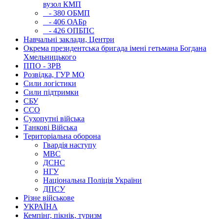
вузол КМП
- 380 ОБМП
- 406 ОАБр
- 426 ОПБПС
Навчальні заклади, Центри
Окрема президентська бригада імені гетьмана Богдана
Хмельницького
ППО - ЗРВ
Розвідка, ГУР МО
Сили логістики
Сили підтримки
СБУ
ССО
Сухопутні війська
Танкові Війська
Територіальна оборона
Гвардія наступу
МВС
ДСНС
НГУ
Національна Поліція України
ДПСУ
Різне військове
УКРАЇНА
Кемпінг, пікнік, туризм