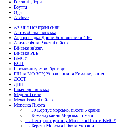
Головні убори
Взуття
Одяг
Archive
Авіація Повітряні сили
Автомобільні війська
Аеророзвідка Дрони Безпілотники СБС
Артилерія та Ракетні війська
Війська зв'язку
Війська РЕБ
ВМСУ
ВСП
Гірсько-штурмові бригади
ГШ та МО ЗСУ, Управління та Командування
ДССТ
ДШВ
Інженерні війська
Медичні сили
Механізовані війська
Морська Піхота
- 30 Корпус морської піхоти України
- Командування Морської піхоти
- Центр рекрутингу Морської Піхоти ВМСУ
- Берети Морська Піхота України