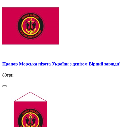
Прапор Морська пiхота України з девізом Вірний завжди!
80грн