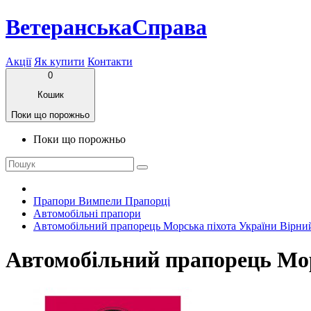
ВетеранськаСправа
Акції
Як купити
Контакти
0
Кошик
Поки що порожньо
Поки що порожньо
Прапори Вимпели Прапорці
Автомобільні прапори
Автомобільний прапорець Морська пiхота України Вірни
Автомобільний прапорець Мор