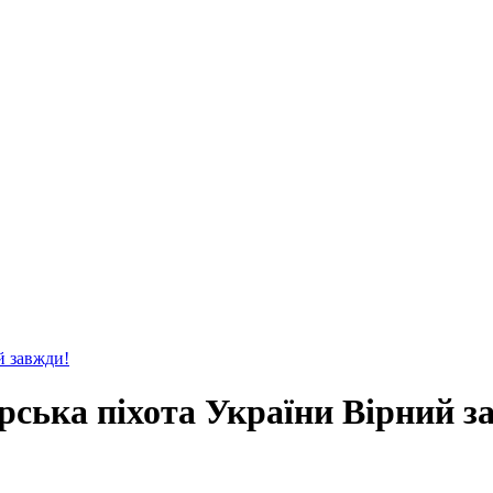
й завжди!
ська пiхота України Вірний з