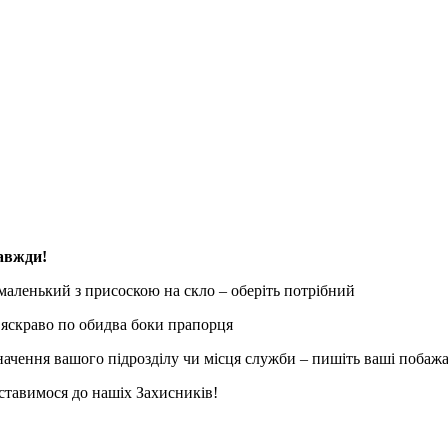
авжди!
маленький з присоскою на скло – оберіть потрібний
 яскраво по обидва боки прапорця
начення вашого підрозділу чи місця служби – пишіть ваші побаж
ставимося до нашіх Захисників!