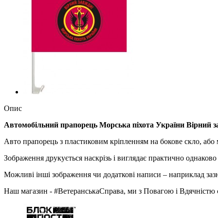
Опис
Автомобільний прапорець Морська пiхота України Вірний з
Авто прапорець з пластиковим кріпленням на бокове скло, або 
Зображення друкується наскрізь і виглядає практично однаково
Можливі інші зображення чи додаткові написи – наприклад заз
Наш магазин - #ВетеранськаСправа, ми з Повагою і Вдячністю 