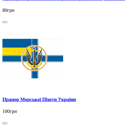
80грн
Прапор Морської Піхоти України
100грн