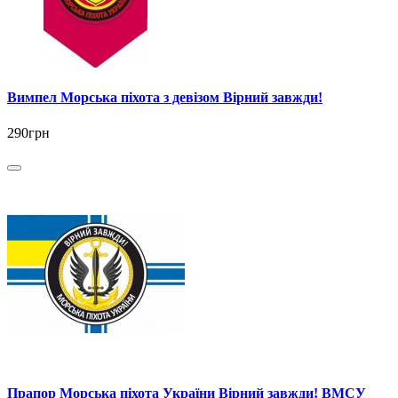
Вимпел Морська піхота з девізом Вірний завжди!
290грн
Прапор Морська пiхота України Вірний завжди! ВМСУ