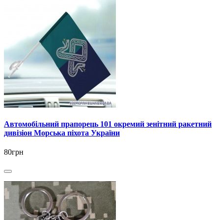
Автомобільний прапорець 101 окремий зенітний ракетний
дивізіон Морська піхота України
80грн