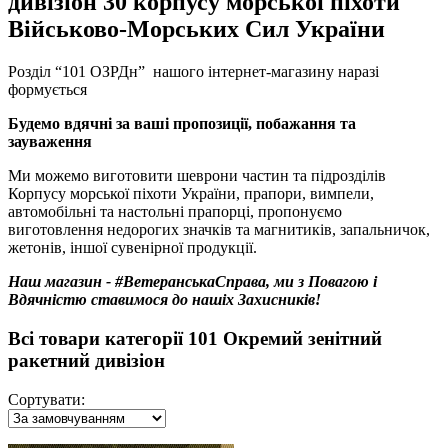
дивізіон 30 корпусу морської піхоти
Військово-Морських Сил України
Розділ “101 ОЗРДн” нашого інтернет-магазину наразі
формується
Будемо вдячні за ваші пропозиції, побажання та
зауваження
Ми можемо виготовити шеврони частин та підрозділів
Корпусу морської піхоти України, прапори, вимпели,
автомобільні та настольні прапорці, пропонуємо
виготовлення недорогих значків та магнитиків, запальничок,
жетонів, іншої сувенірної продукції.
Наш магазин - #ВетеранськаСправа, ми з Повагою і
Вдячністю ставимося до нашіх Захисників!
Всі товари категорії 101 Окремий зенітний
ракетний дивізіон
Сортувати: