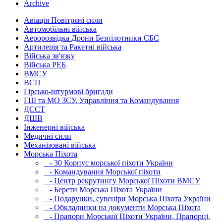
Archive
Авіація Повітряні сили
Автомобільні війська
Аеророзвідка Дрони Безпілотники СБС
Артилерія та Ракетні війська
Війська зв'язку
Війська РЕБ
ВМСУ
ВСП
Гірсько-штурмові бригади
ГШ та МО ЗСУ, Управління та Командування
ДССТ
ДШВ
Інженерні війська
Медичні сили
Механізовані війська
Морська Піхота
- 30 Корпус морської піхоти України
- Командування Морської піхоти
- Центр рекрутингу Морської Піхоти ВМСУ
- Берети Морська Піхота України
- Подарунки, сувеніри Морська Піхота України
- Обкладинки на документи Морська Піхота
- Прапори Морської Піхоти України, Прапорці,