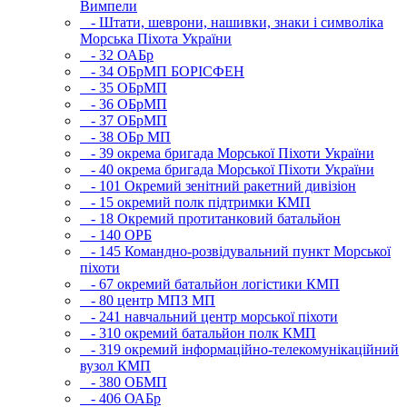
Вимпели
- Штати, шеврони, нашивки, знаки і символіка
Морська Піхота України
- 32 ОАБр
- 34 ОБрМП БОРІСФЕН
- 35 ОБрМП
- 36 ОБрМП
- 37 ОБрМП
- 38 ОБр МП
- 39 окрема бригада Морської Піхоти України
- 40 окрема бригада Морської Піхоти України
- 101 Окремий зенітний ракетний дивізіон
- 15 окремий полк підтримки КМП
- 18 Окремий протитанковий батальйон
- 140 ОРБ
- 145 Командно-розвідувальний пункт Морської
піхоти
- 67 окремий батальйон логістики КМП
- 80 центр МПЗ МП
- 241 навчальний центр морської піхоти
- 310 окремий батальйон полк КМП
- 319 окремий інформаційно-телекомунікаційний
вузол КМП
- 380 ОБМП
- 406 ОАБр