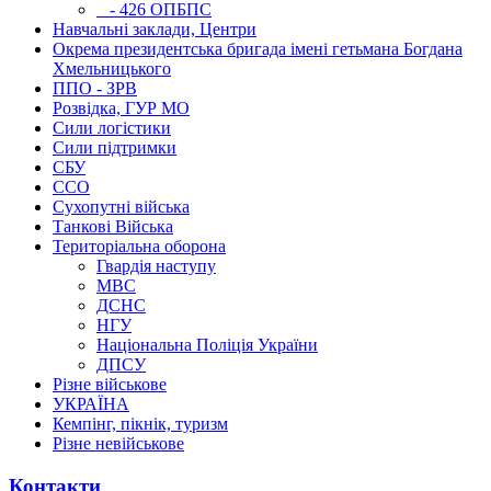
- 426 ОПБПС
Навчальні заклади, Центри
Окрема президентська бригада імені гетьмана Богдана
Хмельницького
ППО - ЗРВ
Розвідка, ГУР МО
Сили логістики
Сили підтримки
СБУ
ССО
Сухопутні війська
Танкові Війська
Територіальна оборона
Гвардія наступу
МВС
ДСНС
НГУ
Національна Поліція України
ДПСУ
Різне військове
УКРАЇНА
Кемпінг, пікнік, туризм
Різне невійськове
Контакти