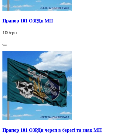
Прапор 101 ОЗРДн МП
100грн
Прапор 101 ОЗРДн череп в береті та знак МП