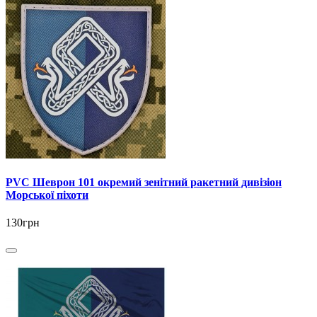
PVC Шеврон 101 окремий зенітний ракетний дивізіон
Морської піхоти
130грн