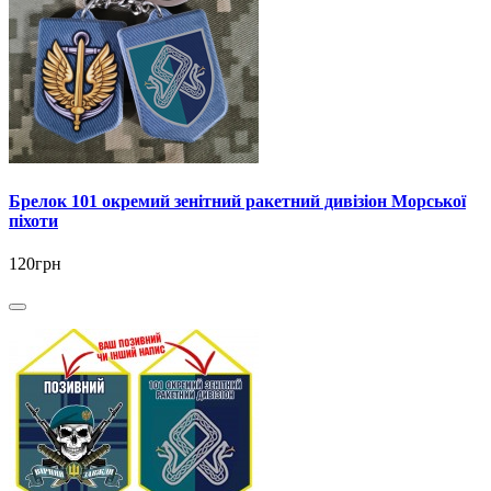
Брелок 101 окремий зенітний ракетний дивізіон Морської
піхоти
120грн