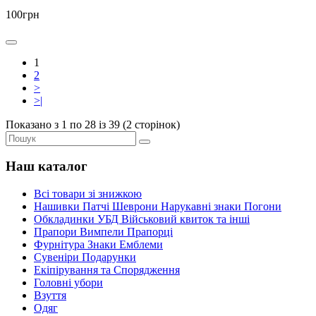
100грн
1
2
>
>|
Показано з 1 по 28 із 39 (2 сторінок)
Наш каталог
Всі товари зі знижкою
Нашивки Патчі Шеврони Нарукавні знаки Погони
Обкладинки УБД Військовий квиток та інші
Прапори Вимпели Прапорці
Фурнітура Знаки Емблеми
Сувеніри Подарунки
Екіпірування та Спорядження
Головні убори
Взуття
Одяг