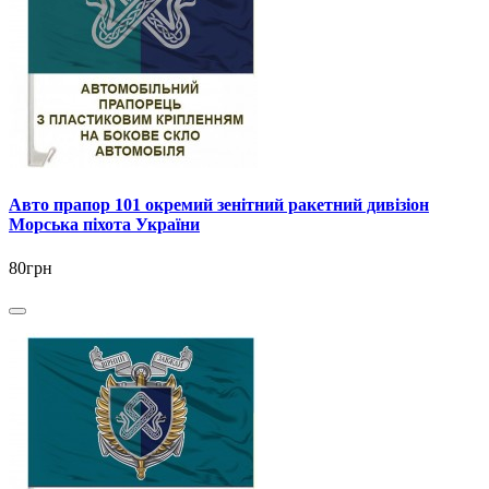
Авто прапор 101 окремий зенітний ракетний дивізіон
Морська піхота України
80грн