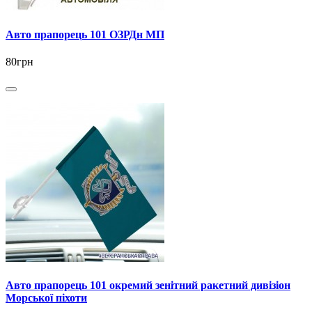
Авто прапорець 101 ОЗРДн МП
80грн
Авто прапорець 101 окремий зенітний ракетний дивізіон
Морської піхоти