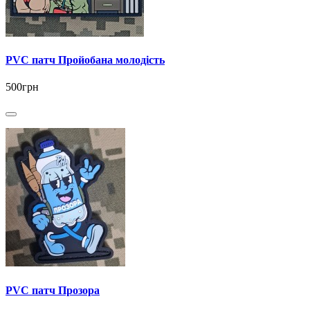
PVC патч Пройобана молодість
500грн
PVC патч Прозора