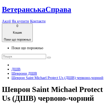
ВетеранськаСправа
Акції
Як купити
Контакти
0
Кошик
Поки що порожньо
Поки що порожньо
ДШВ
Шеврони ДШВ
Шеврон Saint Michael Protect Us (ДШВ) червоно-чорний
Шеврон Saint Michael Protect
Us (ДШВ) червоно-чорний