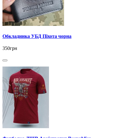
Обкладинка УБД Піхота чорна
350грн