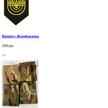
Вимпел Жідобандера
290грн