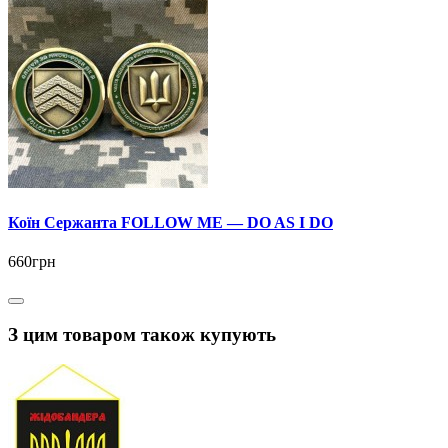
Коїн Сержанта FOLLOW ME — DO AS I DO
660грн
З цим товаром також купують