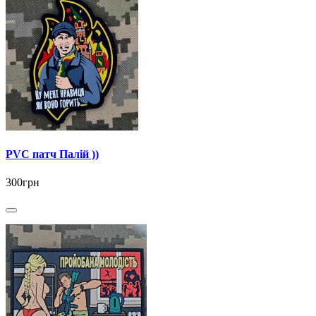
PVC патч Палій ))
300грн