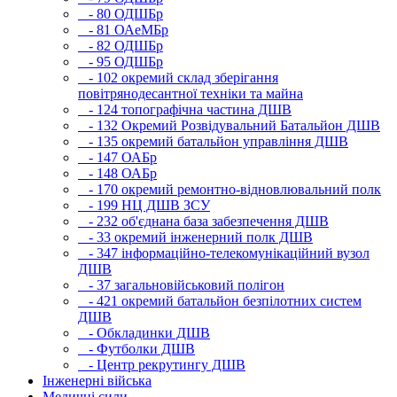
- 80 ОДШБр
- 81 ОАеМБр
- 82 ОДШБр
- 95 ОДШБр
- 102 окремий склад зберігання
повітрянодесантної техніки та майна
- 124 топографічна частина ДШВ
- 132 Окремий Розвідувальний Батальйон ДШВ
- 135 окремий батальйон управління ДШВ
- 147 ОАБр
- 148 ОАБр
- 170 окремий ремонтно-відновлювальний полк
- 199 НЦ ДШВ ЗСУ
- 232 об'єднана база забезпечення ДШВ
- 33 окремий інженерний полк ДШВ
- 347 інформаційно-телекомунікаційний вузол
ДШВ
- 37 загальновійськовий полігон
- 421 окремий батальйон безпілотних систем
ДШВ
- Обкладинки ДШВ
- Футболки ДШВ
- Центр рекрутингу ДШВ
Інженерні війська
Медичні сили