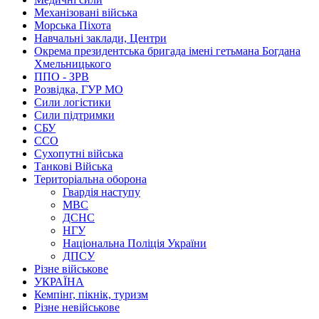
Механізовані війська
Морська Піхота
Навчальні заклади, Центри
Окрема президентська бригада імені гетьмана Богдана
Хмельницького
ППО - ЗРВ
Розвідка, ГУР МО
Сили логістики
Сили підтримки
СБУ
ССО
Сухопутні війська
Танкові Війська
Територіальна оборона
Гвардія наступу
МВС
ДСНС
НГУ
Національна Поліція України
ДПСУ
Різне військове
УКРАЇНА
Кемпінг, пікнік, туризм
Різне невійськове