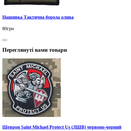
Нашивка Тактична борода олива
80грн
Переглянуті вами товари
Шеврон Saint Michael Protect Us (ДШВ) червоно-чорний