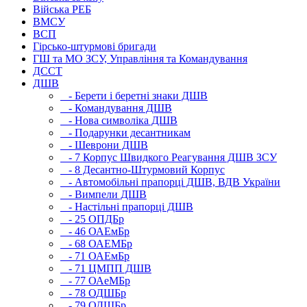
Війська РЕБ
ВМСУ
ВСП
Гірсько-штурмові бригади
ГШ та МО ЗСУ, Управління та Командування
ДССТ
ДШВ
- Берети і беретні знаки ДШВ
- Командування ДШВ
- Нова символіка ДШВ
- Подарунки десантникам
- Шеврони ДШВ
- 7 Корпус Швидкого Реагування ДШВ ЗСУ
- 8 Десантно-Штурмовий Корпус
- Автомобільні прапорці ДШВ, ВДВ України
- Вимпели ДШВ
- Настільні прапорці ДШВ
- 25 ОПДБр
- 46 ОАЕмБр
- 68 ОАЕМБр
- 71 ОАЕмБр
- 71 ЦМПП ДШВ
- 77 ОАеМБр
- 78 ОДШБр
- 79 ОДШБр