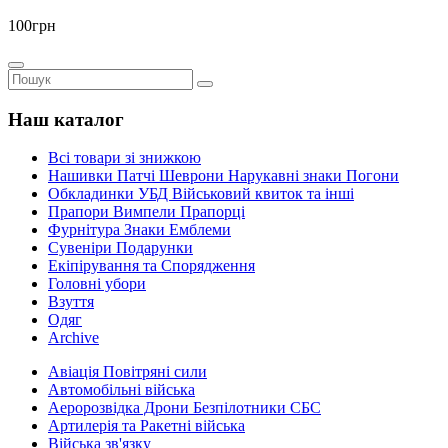
100грн
Наш каталог
Всі товари зі знижкою
Нашивки Патчі Шеврони Нарукавні знаки Погони
Обкладинки УБД Військовий квиток та інші
Прапори Вимпели Прапорці
Фурнітура Знаки Емблеми
Сувеніри Подарунки
Екіпірування та Спорядження
Головні убори
Взуття
Одяг
Archive
Авіація Повітряні сили
Автомобільні війська
Аеророзвідка Дрони Безпілотники СБС
Артилерія та Ракетні війська
Війська зв'язку