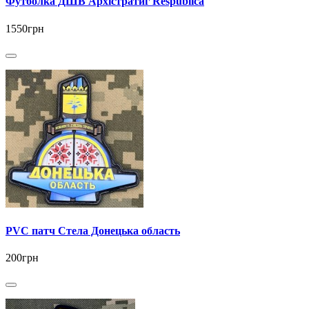
Футболка ДШВ Архістратиг Respublica
1550грн
PVC патч Стела Донецька область
200грн