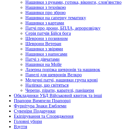
Нашивки з рунами, готика, вікинги, слов'янство
Нашивки з технікою
Нашивки про зброю
Нашивки на саперну тематику
Нашивки з картами
Патчі про дрони, БПЛА, аеророзвідку
Серія патчів Бійся бога
Шеврони з позивним
Шеврони Ветеран
Нашивки з звірями
Нашивки з написами
Патчі з дівчатами
Нашивки на Molle
Лазерна порізка шевронів та нашивок
Панелі для шевронів Велкро
Медичні патчі, нашивки група крові
Наліпки, що світяться
Черепи, пірати, карателі, панішери
Обкладинки УБД Військовий квиток та інші
Прапори Вимпели Прапорці
Фурнітура Знаки Емблеми
Сувеніри Подарунки
Екіпірування та Спорядження
Головні убори
Взуття