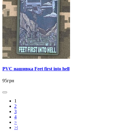
PVC нашивка Feet first into hell
95грн
1
2
3
4
>
>|