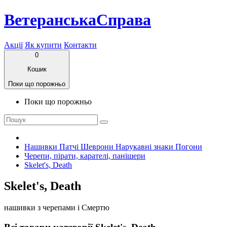
ВетеранськаСправа
Акції
Як купити
Контакти
0
Кошик
Поки що порожньо
Поки що порожньо
Нашивки Патчі Шеврони Нарукавні знаки Погони
Черепи, пірати, карателі, панішери
Skelet's, Death
Skelet's, Death
нашивки з черепами і Смертю