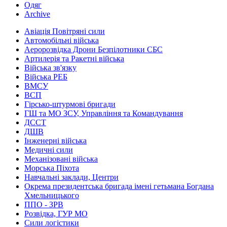
Одяг
Archive
Авіація Повітряні сили
Автомобільні війська
Аеророзвідка Дрони Безпілотники СБС
Артилерія та Ракетні війська
Війська зв'язку
Війська РЕБ
ВМСУ
ВСП
Гірсько-штурмові бригади
ГШ та МО ЗСУ, Управління та Командування
ДССТ
ДШВ
Інженерні війська
Медичні сили
Механізовані війська
Морська Піхота
Навчальні заклади, Центри
Окрема президентська бригада імені гетьмана Богдана
Хмельницького
ППО - ЗРВ
Розвідка, ГУР МО
Сили логістики