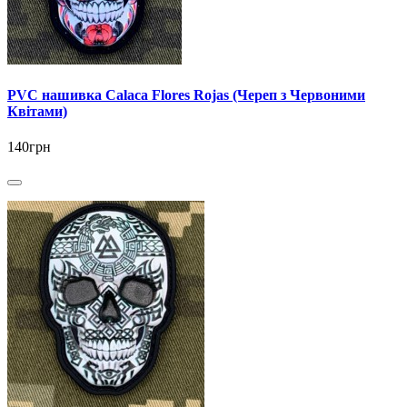
PVC нашивка Calaca Flores Rojas (Череп з Червоними
Квітами)
140грн