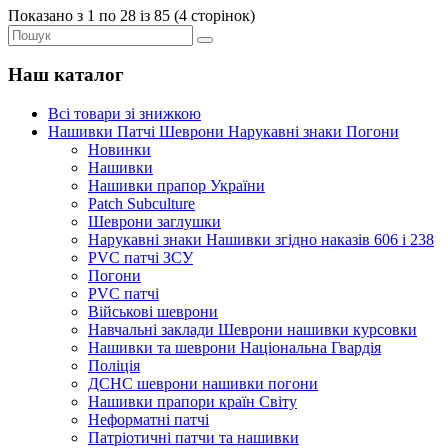
Показано з 1 по 28 із 85 (4 сторінок)
Наш каталог
Всі товари зі знижкою
Нашивки Патчі Шеврони Нарукавні знаки Погони
Новинки
Нашивки
Нашивки прапор України
Рatch Subculture
Шеврони заглушки
Нарукавні знаки Нашивки згідно наказів 606 і 238
PVC патчі ЗСУ
Погони
PVC патчі
Військові шеврони
Навчальні заклади Шеврони нашивки курсовки
Нашивки та шеврони Національна Гвардія
Поліція
ДСНС шеврони нашивки погони
Нашивки прапори країн Світу
Неформатні патчі
Патріотичні патчи та нашивки