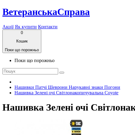
ВетеранськаСправа
Акції
Як купити
Контакти
0
Кошик
Поки що порожньо
Поки що порожньо
Нашивки Патчі Шеврони Нарукавні знаки Погони
Нашивка Зелені очі Світлонакопичувальна Coyote
Нашивка Зелені очі Світлона