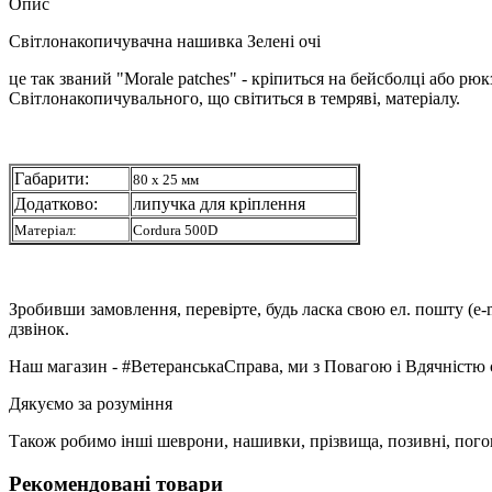
Опис
Світлонакопичувачна нашивка Зелені очі
це так званий "Morale patches" - кріпиться на бейсболці або р
Світлонакопичувального, що світиться в темряві, матеріалу.
Габарити:
80 х 25 мм
Додатково:
липучка для кріплення
Матеріал:
Cordura 500D
Зробивши замовлення, перевірте, будь ласка свою ел. пошту (e-
дзвінок.
Наш магазин - #ВетеранськаСправа, ми з Повагою і Вдячністю 
Дякуємо за розуміння
Також робимо інші шеврони, нашивки, прізвища, позивні, пого
Рекомендовані товари