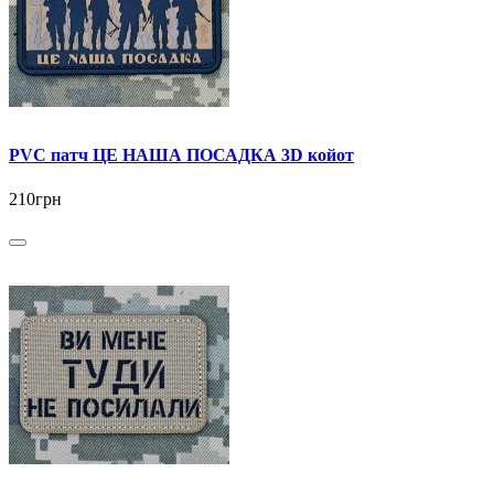
PVC патч ЦЕ НАША ПОСАДКА 3D койот
210грн