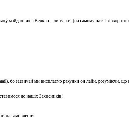
юкзаку майданчик з Велкро – липучки, (на самому патчі зі зворот
mail), бо зазвичай ми висилаємо рахунки он лайн, розуміючи, що
ставимося до нашіх Захисників!
ни на замовлення