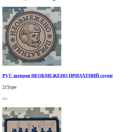
PVC шеврон НЕОБМЕЖЕНО ПРИДАТНИЙ coyote
215грн