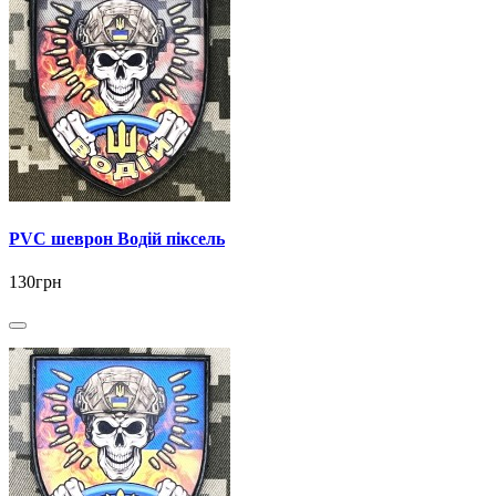
PVC шеврон Водій піксель
130грн