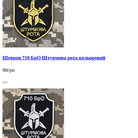
Шеврон 710 БрО Штурмова рота кольоровий
90грн