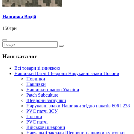
Нашивка Водій
150грн
Наш каталог
Всі товари зі знижкою
Нашивки Патчі Шеврони Нарукавні знаки Погони
Новинки
Нашивки
Нашивки прапор України
Рatch Subculture
Шеврони заглушки
Нарукавні знаки Нашивки згідно наказів 606 і 238
PVC патчі ЗСУ
Погони
PVC патчі
Військові шеврони
Навчальні заклади Шеврони нашивки курсовки