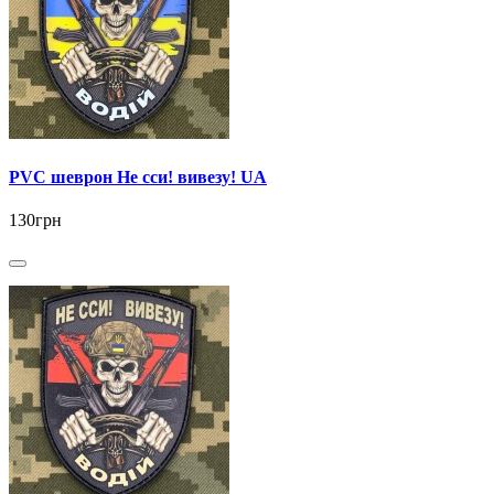
PVC шеврон Не сси! вивезу! UA
130грн