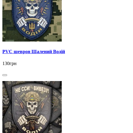
PVC шеврон Шалений Водій
130грн