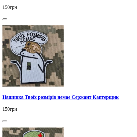
150грн
Нашивка Твоїх розмірів немає Сержант Каптерщик
150грн