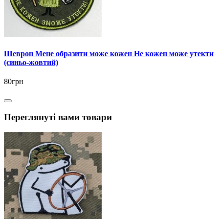
Шеврон Мене образити може кожен Не кожен може утекти
(синьо-жовтий)
80грн
Переглянуті вами товари