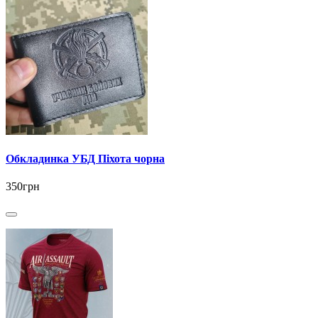
Обкладинка УБД Піхота чорна
350грн