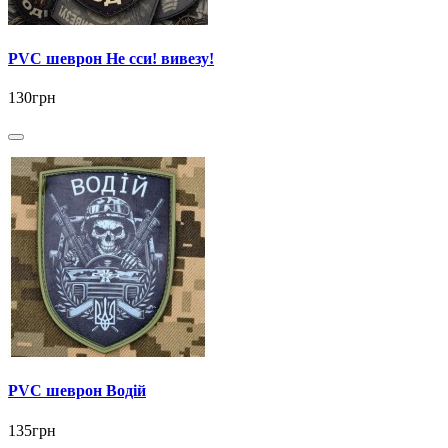
PVC шеврон Не сси! вивезу!
130грн
PVC шеврон Водій
135грн