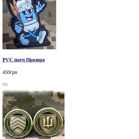
PVC патч Прозора
450грн