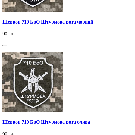
Шеврон 710 БрО Штурмова рота чорний
90грн
Шеврон 710 БрО Штурмова рота олива
90грн