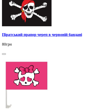
Піратський прапор череп в червоній бандані
80грн