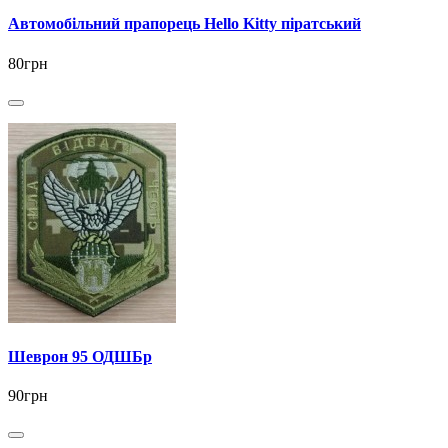
Автомобільний прапорець Hello Kitty піратський
80грн
Шеврон 95 ОДШБр
90грн