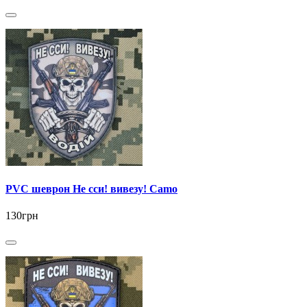
PVC шеврон Не сси! вивезу! Camo
130грн