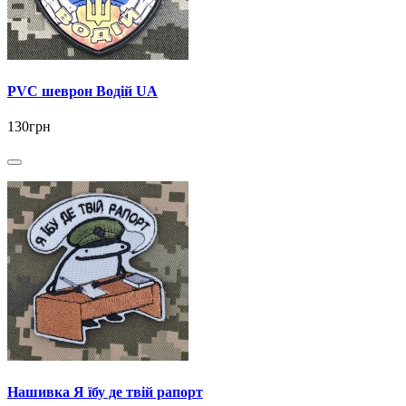
PVC шеврон Водій UA
130грн
Нашивка Я їбу де твій рапорт