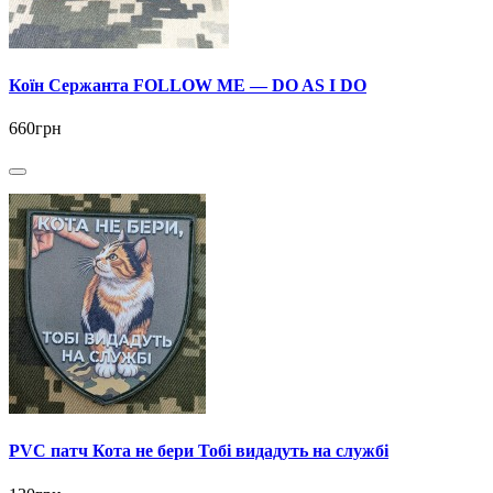
Коїн Сержанта FOLLOW ME — DO AS I DO
660грн
PVC патч Кота не бери Тобі видадуть на службі