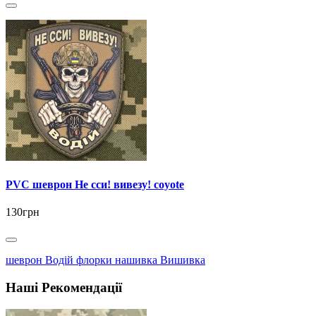
PVC шеврон Не сси! вивезу! coyote
130грн
шеврон Водій флорки нашивка Вишивка
Наші Рекомендації