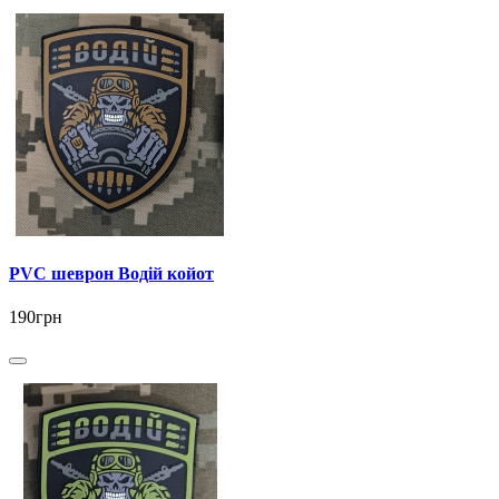
PVC шеврон Водій койот
190грн