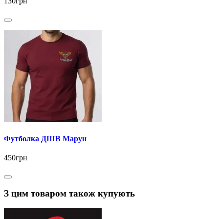
130грн
Футболка ДШВ Марун
450грн
З цим товаром також купують