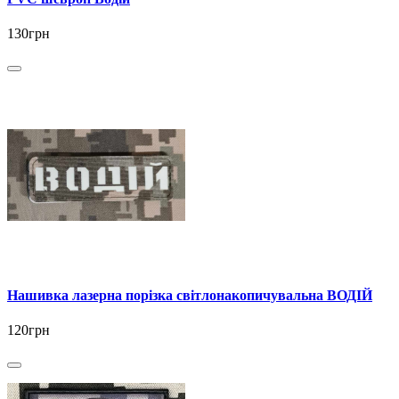
130грн
Нашивка лазерна порізка світлонакопичувальна ВОДІЙ
120грн