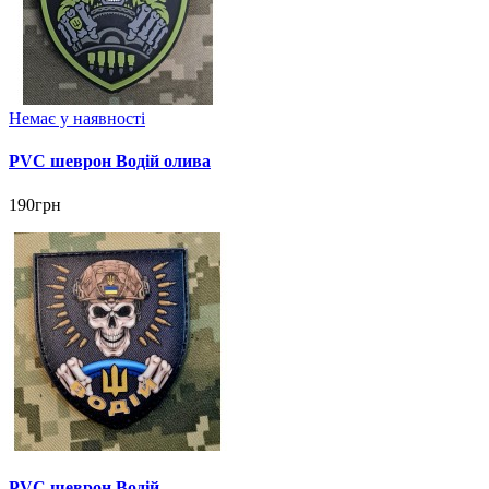
Немає у наявності
PVC шеврон Водій олива
190грн
PVC шеврон Водій