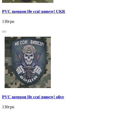
PVC шеврон Не сси! вивезу! UKR
130грн
PVC шеврон Не сси! вивезу! olive
130грн