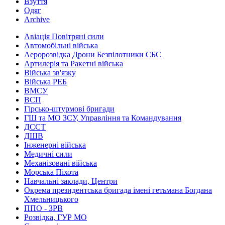
Взуття
Одяг
Archive
Авіація Повітряні сили
Автомобільні війська
Аеророзвідка Дрони Безпілотники СБС
Артилерія та Ракетні війська
Війська зв'язку
Війська РЕБ
ВМСУ
ВСП
Гірсько-штурмові бригади
ГШ та МО ЗСУ, Управління та Командування
ДССТ
ДШВ
Інженерні війська
Медичні сили
Механізовані війська
Морська Піхота
Навчальні заклади, Центри
Окрема президентська бригада імені гетьмана Богдана
Хмельницького
ППО - ЗРВ
Розвідка, ГУР МО