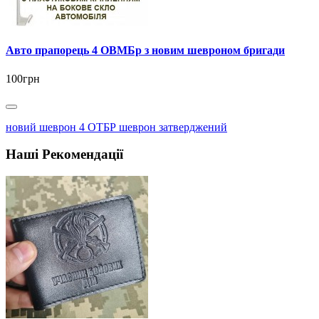
Авто прапорець 4 ОВМБр з новим шевроном бригади
100грн
новий шеврон 4 ОТБР шеврон затверджений
Наші Рекомендації