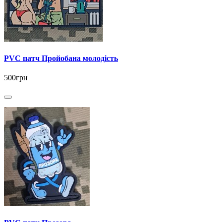
PVC патч Пройобана молодість
500грн