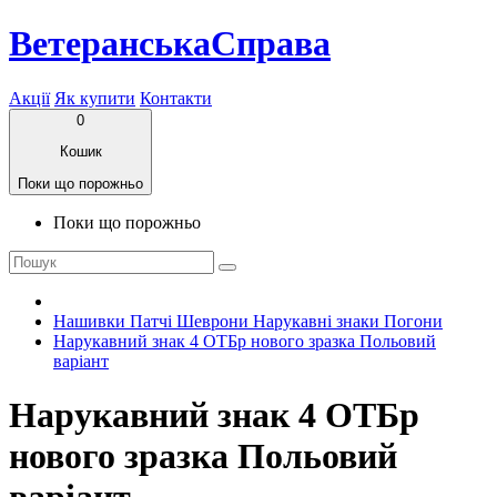
ВетеранськаСправа
Акції
Як купити
Контакти
0
Кошик
Поки що порожньо
Поки що порожньо
Нашивки Патчі Шеврони Нарукавні знаки Погони
Нарукавний знак 4 ОТБр нового зразка Польовий
варіант
Нарукавний знак 4 ОТБр
нового зразка Польовий
варіант