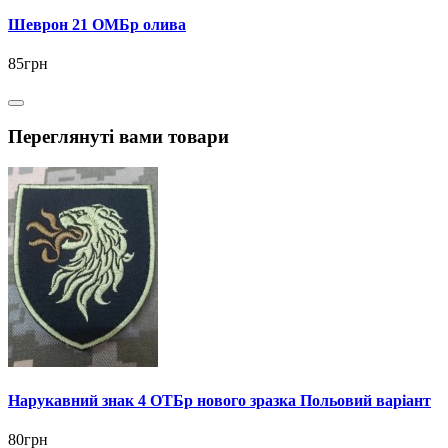
Шеврон 21 ОМБр олива
85грн
Переглянуті вами товари
Нарукавний знак 4 ОТБр нового зразка Польовий варіант
80грн