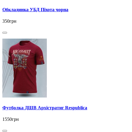
Обкладинка УБД Піхота чорна
350грн
Футболка ДШВ Архістратиг Respublica
1550грн