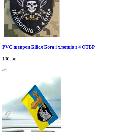
PVC шеврон Бійся Бога і хлопців з 4 ОТБР
130грн