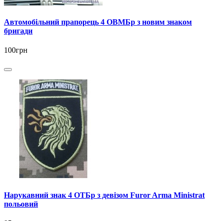
Автомобільний прапорець 4 ОВМБр з новим знаком
бригади
100грн
Нарукавний знак 4 ОТБр з девізом Furor Arma Ministrat
польовий