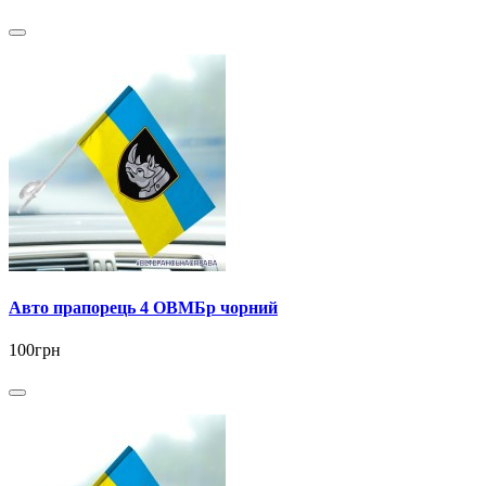
Авто прапорець 4 ОВМБр чорний
100грн