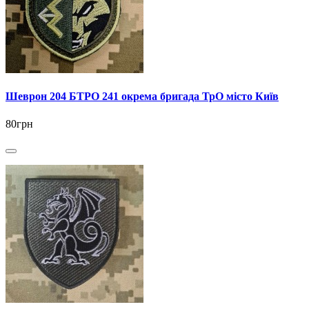
Шеврон 204 БТРО 241 окрема бригада ТрО місто Київ
80грн