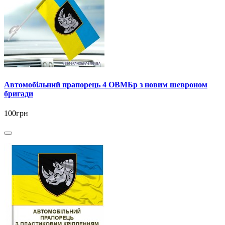
Автомобільний прапорець 4 ОВМБр з новим шевроном
бригади
100грн