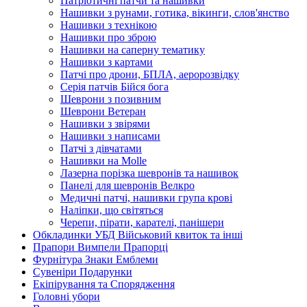
Патріотичні патчи та нашивки
Нашивки з рунами, готика, вікинги, слов'янство
Нашивки з технікою
Нашивки про зброю
Нашивки на саперну тематику
Нашивки з картами
Патчі про дрони, БПЛА, аеророзвідку
Серія патчів Бійся бога
Шеврони з позивним
Шеврони Ветеран
Нашивки з звірями
Нашивки з написами
Патчі з дівчатами
Нашивки на Molle
Лазерна порізка шевронів та нашивок
Панелі для шевронів Велкро
Медичні патчі, нашивки група крові
Наліпки, що світяться
Черепи, пірати, карателі, панішери
Обкладинки УБД Військовий квиток та інші
Прапори Вимпели Прапорці
Фурнітура Знаки Емблеми
Сувеніри Подарунки
Екіпірування та Спорядження
Головні убори