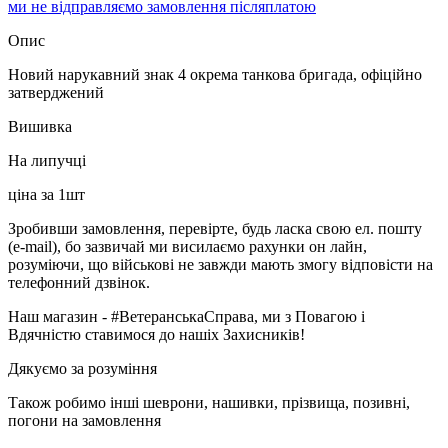
ми не відправляємо замовлення післяплатою
Опис
Новий нарукавний знак 4 окрема танкова бригада, офіційно
затверджений
Вишивка
На липучці
ціна за 1шт
Зробивши замовлення, перевірте, будь ласка свою ел. пошту
(e-mail), бо зазвичай ми висилаємо рахунки он лайн,
розуміючи, що військові не завжди мають змогу відповісти на
телефонний дзвінок.
Наш магазин - #ВетеранськаСправа, ми з Повагою і
Вдячністю ставимося до нашіх Захисників!
Дякуємо за розуміння
Також робимо інші шеврони, нашивки, прізвища, позивні,
погони на замовлення