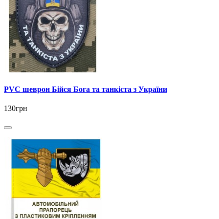
PVC шеврон Бійся Бога та танкіста з України
130грн