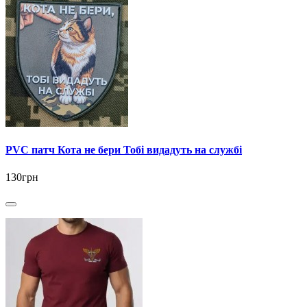
PVC патч Кота не бери Тобі видадуть на службі
130грн