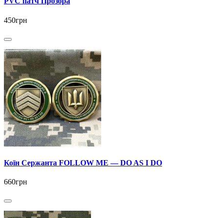
PVC патч Прозора
450грн
Коїн Сержанта FOLLOW ME — DO AS I DO
660грн