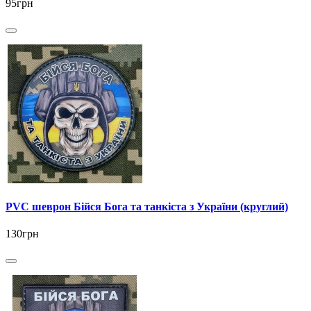
95грн
PVC шеврон Бійся Бога та танкіста з України (круглий)
130грн