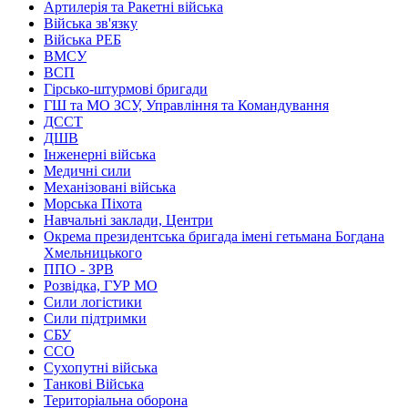
Артилерія та Ракетні війська
Війська зв'язку
Війська РЕБ
ВМСУ
ВСП
Гірсько-штурмові бригади
ГШ та МО ЗСУ, Управління та Командування
ДССТ
ДШВ
Інженерні війська
Медичні сили
Механізовані війська
Морська Піхота
Навчальні заклади, Центри
Окрема президентська бригада імені гетьмана Богдана
Хмельницького
ППО - ЗРВ
Розвідка, ГУР МО
Сили логістики
Сили підтримки
СБУ
ССО
Сухопутні війська
Танкові Війська
Територіальна оборона