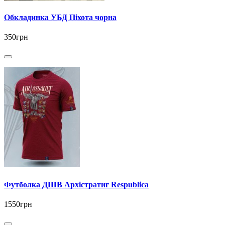
Обкладинка УБД Піхота чорна
350грн
Футболка ДШВ Архістратиг Respublica
1550грн