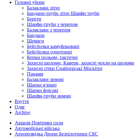
Головні убори
Балаклави літні
Бандани-труби літні Шарфи труби
Берети
Шарфи-труби з черепом
Балаклави з черепом
Бандани
Шемаги
Бейсболки камуфльовані
Бейсболки однотонні
Кепки польові, тактичні
Захисні шоломи, Кавери, захисні чохли на шоломи
Захисні сітки Снайперські Москітні
Панами
Балаклави зимові
Шапки в'язані
Шапки флісові
Шарфи-труби зимові
Взуття
Одяг
Archive
Авіація Повітряні сили
Автомобільні війська
Аеророзвідка Дрони Безпілотники СБС