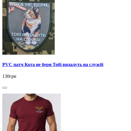
PVC патч Кота не бери Тобі видадуть на службі
130грн