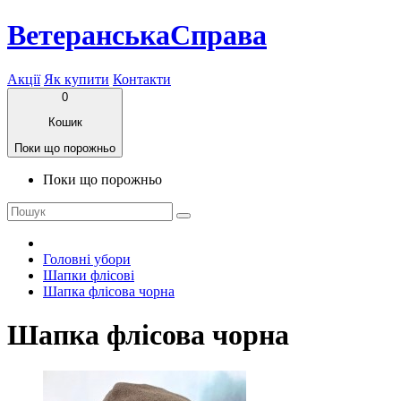
ВетеранськаСправа
Акції
Як купити
Контакти
0
Кошик
Поки що порожньо
Поки що порожньо
Головні убори
Шапки флісові
Шапка флісова чорна
Шапка флісова чорна