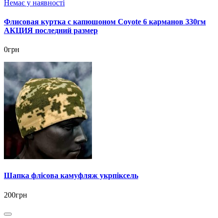
Немає у наявності
Флисовая куртка с капюшоном Coyote 6 карманов 330гм
АКЦИЯ последний размер
0грн
Шапка флісова камуфляж укрпіксель
200грн