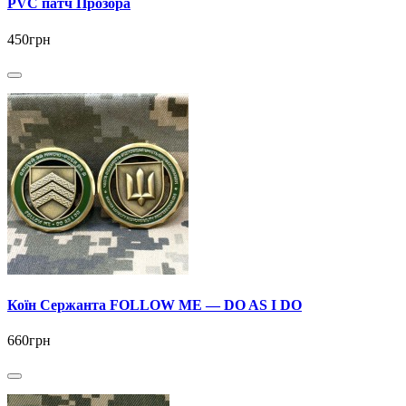
PVC патч Прозора
450грн
Коїн Сержанта FOLLOW ME — DO AS I DO
660грн