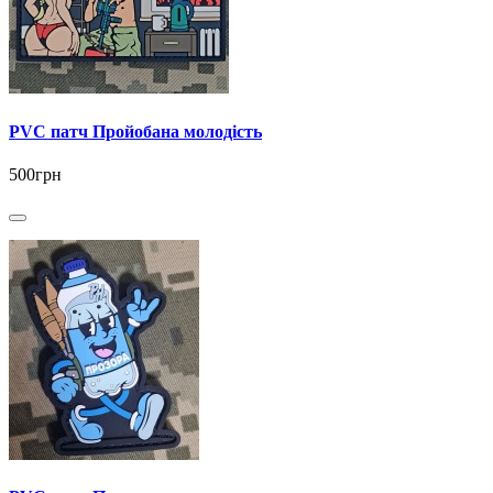
PVC патч Пройобана молодість
500грн