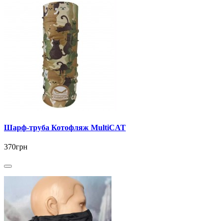
Шарф-труба Котофляж MultiCAT
370грн