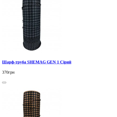
Шарф-труба SHEMAG GEN 1 Сірий
370грн