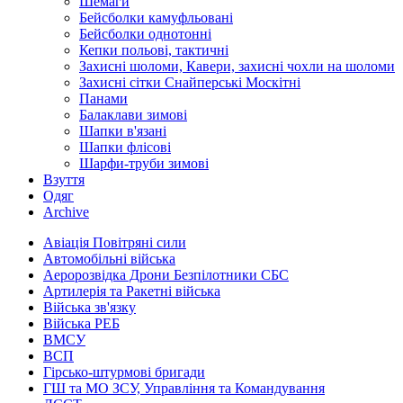
Шемаги
Бейсболки камуфльовані
Бейсболки однотонні
Кепки польові, тактичні
Захисні шоломи, Кавери, захисні чохли на шоломи
Захисні сітки Снайперські Москітні
Панами
Балаклави зимові
Шапки в'язані
Шапки флісові
Шарфи-труби зимові
Взуття
Одяг
Archive
Авіація Повітряні сили
Автомобільні війська
Аеророзвідка Дрони Безпілотники СБС
Артилерія та Ракетні війська
Війська зв'язку
Війська РЕБ
ВМСУ
ВСП
Гірсько-штурмові бригади
ГШ та МО ЗСУ, Управління та Командування