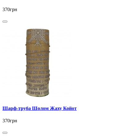
370грн
Шарф-труба Шолом Жаху Койот
370грн