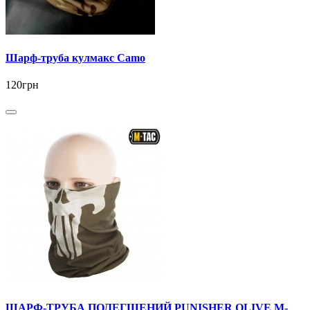
Шарф-труба кулмакс Camo
120грн
ШАРФ-ТРУБА ПОЛЕГШЕНИЙ PUNISHER OLIVE M-