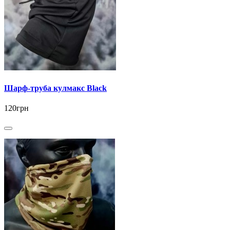
Шарф-труба кулмакс Black
120грн