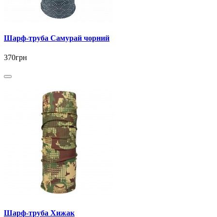
Шарф-труба Самурай чорний
370грн
Шарф-труба Хижак