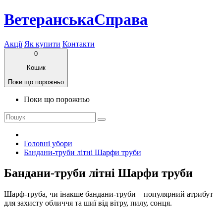
ВетеранськаСправа
Акції
Як купити
Контакти
0
Кошик
Поки що порожньо
Поки що порожньо
Головні убори
Бандани-труби літні Шарфи труби
Бандани-труби літні Шарфи труби
Шарф-труба, чи інакше бандани-труби – популярний атрибут
для захисту обличчя та шиї від вітру, пилу, сонця.