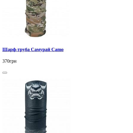
Шарф-труба Самурай Camo
370грн