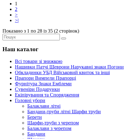
1
2
>
>|
Показано з 1 по 28 із 35 (2 сторінок)
Наш каталог
Всі товари зі знижкою
Нашивки Патчі Шеврони Нарукавні знаки Погони
Обкладинки УБД Військовий квиток та інші
Прапори Вимпели Прапорці
Фурнітура Знаки Емблеми
Сувеніри Подарунки
Екіпірування та Спорядження
Головні убори
Балаклави літні
Бандани-труби літні Шарфи труби
Берети
Шарфи-труби з черепом
Балаклави з черепом
Бандани