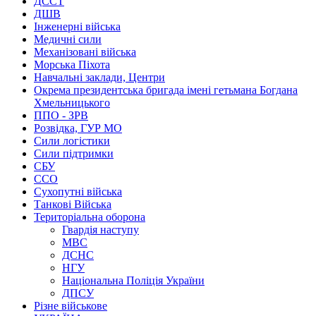
ДССТ
ДШВ
Інженерні війська
Медичні сили
Механізовані війська
Морська Піхота
Навчальні заклади, Центри
Окрема президентська бригада імені гетьмана Богдана
Хмельницького
ППО - ЗРВ
Розвідка, ГУР МО
Сили логістики
Сили підтримки
СБУ
ССО
Сухопутні війська
Танкові Війська
Територіальна оборона
Гвардія наступу
МВС
ДСНС
НГУ
Національна Поліція України
ДПСУ
Різне військове