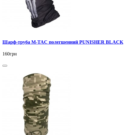
Шарф-труба M-TAC полегшенний PUNISHER BLACK
160грн