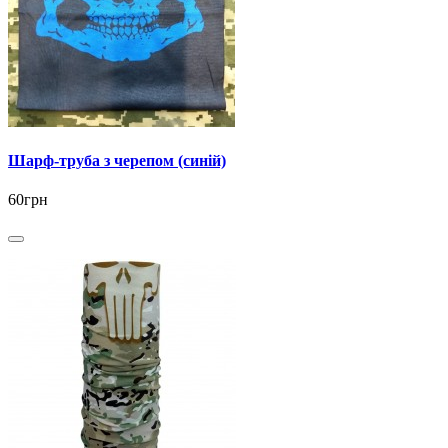
Шарф-труба з черепом (синій)
60грн