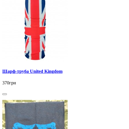
Шарф-труба United Kingdom
370грн