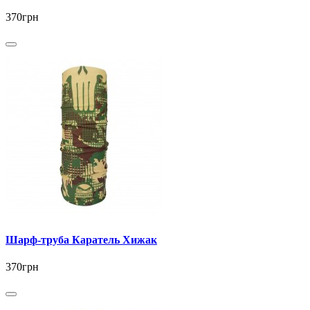
370грн
Шарф-труба Каратель Хижак
370грн