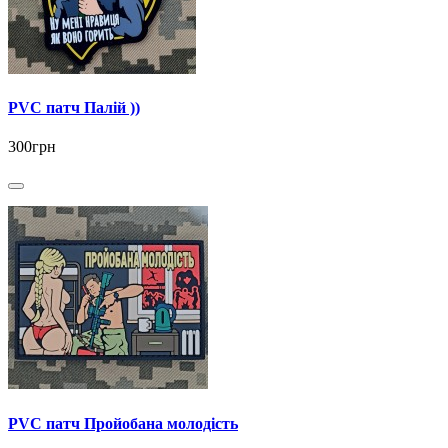
PVC патч Палій ))
300грн
PVC патч Пройобана молодість