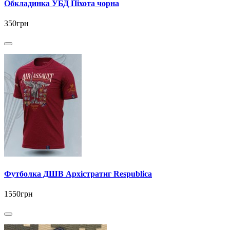
Обкладинка УБД Піхота чорна
350грн
Футболка ДШВ Архістратиг Respublica
1550грн