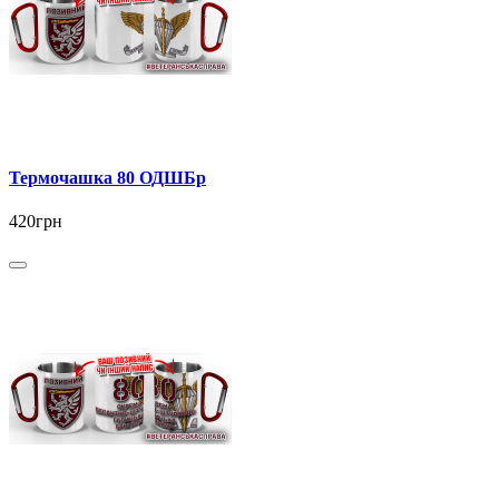
Термочашка 80 ОДШБр
420грн