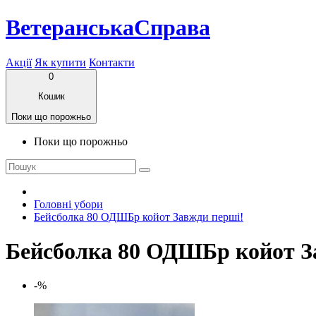
ВетеранськаСправа
Акції
Як купити
Контакти
0
Кошик
Поки що порожньо
Поки що порожньо
Головні убори
Бейсболка 80 ОДШБр койот Завжди перші!
Бейсболка 80 ОДШБр койот З
-%