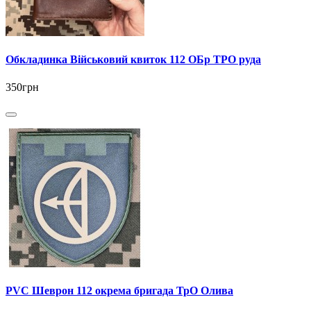
Обкладинка Військовий квиток 112 ОБр ТРО руда
350грн
PVC Шеврон 112 окрема бригада ТрО Олива