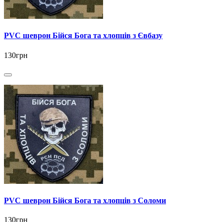
PVC шеврон Бійся Бога та хлопців з Євбазу
130грн
PVC шеврон Бійся Бога та хлопців з Соломи
130грн