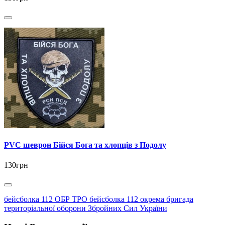
PVC шеврон Бійся Бога та хлопців з Подолу
130грн
бейсболка 112 ОБР ТРО бейсболка 112 окрема бригада
територіальної оборони Збройних Сил України