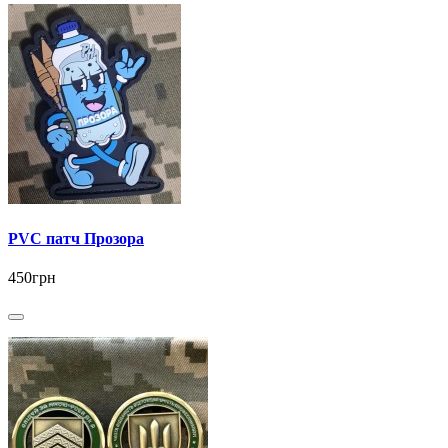
PVC патч Прозора
450грн