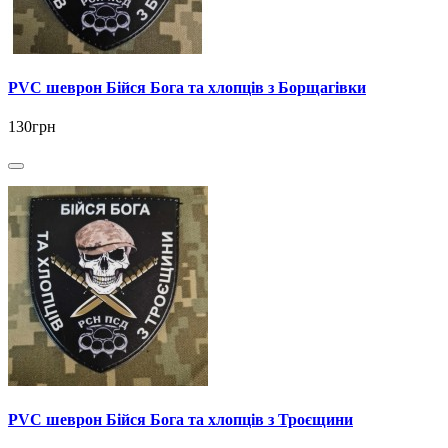
PVC шеврон Бійся Бога та хлопців з Борщагівки
130грн
PVC шеврон Бійся Бога та хлопців з Троєщини