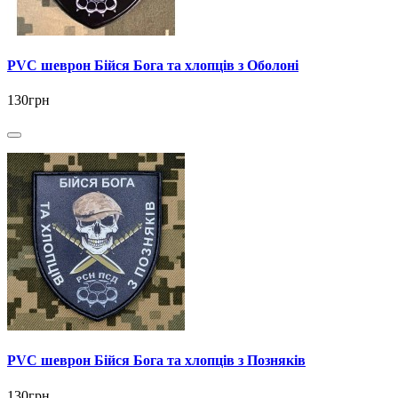
PVC шеврон Бійся Бога та хлопців з Оболоні
130грн
PVC шеврон Бійся Бога та хлопців з Позняків
130грн