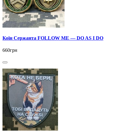
Коїн Сержанта FOLLOW ME — DO AS I DO
660грн