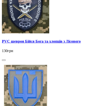
PVC шеврон Бійся Бога та хлопців з Лісового
130грн