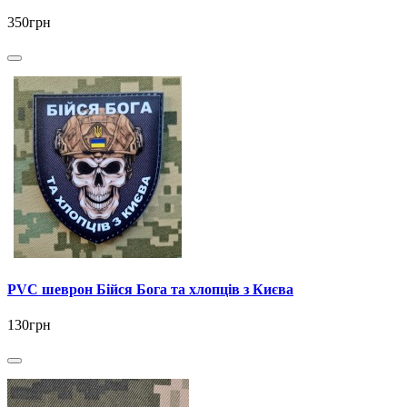
350грн
PVC шеврон Бійся Бога та хлопців з Києва
130грн