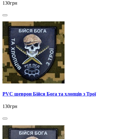
130грн
PVC шеврон Бійся Бога та хлопців з Трої
130грн