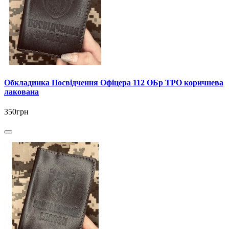
Обкладинка Посвідчення Офіцера 112 ОБр ТРО коричнева
лакована
350грн