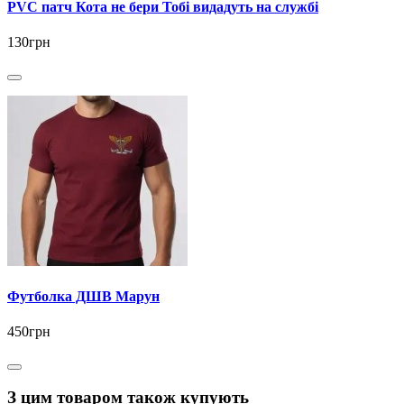
PVC патч Кота не бери Тобі видадуть на службі
130грн
Футболка ДШВ Марун
450грн
З цим товаром також купують