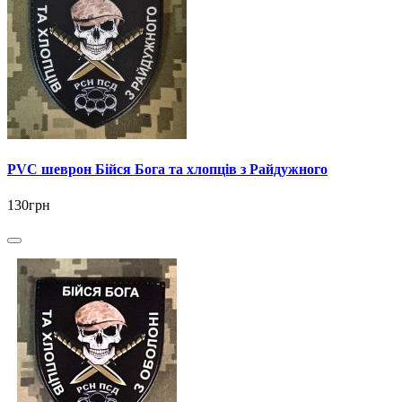
PVC шеврон Бійся Бога та хлопців з Райдужного
130грн