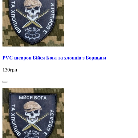
PVC шеврон Бійся Бога та хлопців з Борщаги
130грн