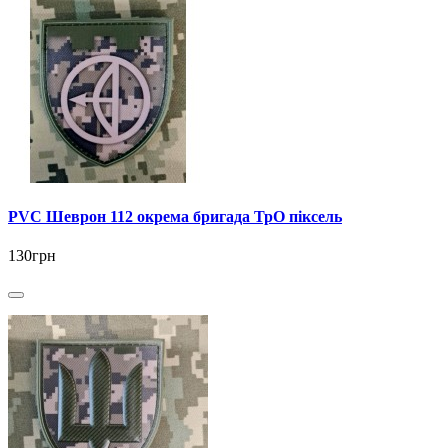
PVC Шеврон 112 окрема бригада ТрО піксель
130грн