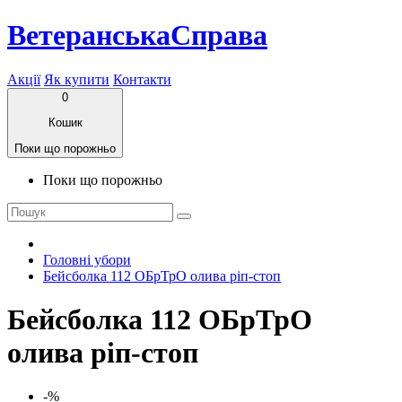
ВетеранськаСправа
Акції
Як купити
Контакти
0
Кошик
Поки що порожньо
Поки що порожньо
Головні убори
Бейсболка 112 ОБрТрО олива ріп-стоп
Бейсболка 112 ОБрТрО
олива ріп-стоп
-%