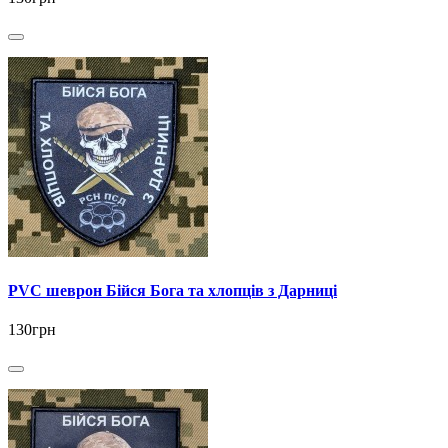
PVC шеврон Бійся Бога та хлопців з Дарниці
130грн