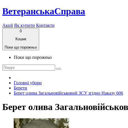
ВетеранськаСправа
Акції
Як купити
Контакти
0
Кошик
Поки що порожньо
Поки що порожньо
Головні убори
Берети
Берет олива Загальновійськовий ЗСУ згідно Наказу 606
Берет олива Загальновійськов