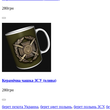
280грн
Керамічна чашка ЗСУ (олива)
280грн
берет пехота Украина
,
берет цвет полынь
,
берет полынь ЗСУ
,
бе