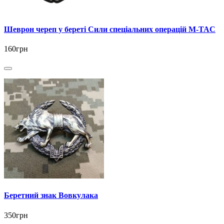
Шеврон череп у береті Сили спеціальних операцій M-TAC
160грн
Беретний знак Вовкулака
350грн