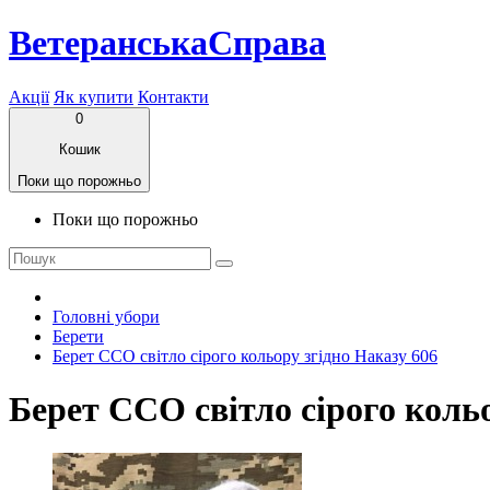
ВетеранськаСправа
Акції
Як купити
Контакти
0
Кошик
Поки що порожньо
Поки що порожньо
Головні убори
Берети
Берет ССО світло сірого кольору згідно Наказу 606
Берет ССО світло сірого кольо