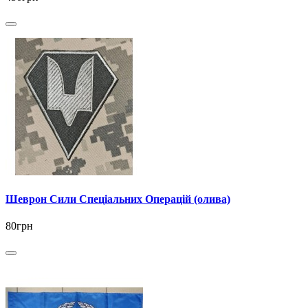
Шеврон Сили Спеціальних Операцій (олива)
80грн