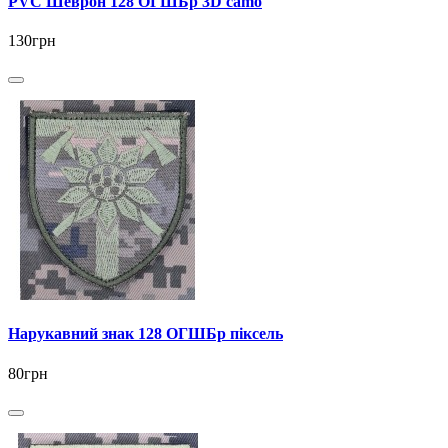
PVC Шеврон 128 ОГШБр 3D camo
130грн
Нарукавний знак 128 ОГШБр піксель
80грн