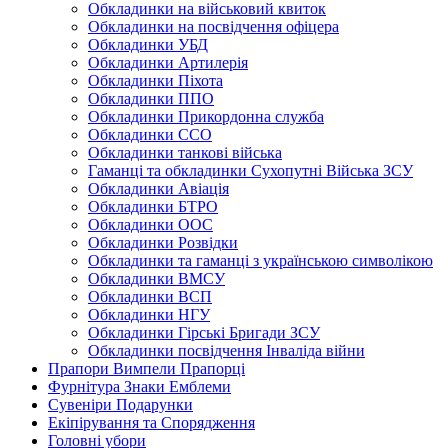
Обкладинки на військовий квиток
Обкладинки на посвідчення офіцера
Обкладинки УБД
Обкладинки Артилерія
Обкладинки Піхота
Обкладинки ППО
Обкладинки Прикордонна служба
Обкладинки ССО
Обкладинки танкові війська
Гаманці та обкладинки Сухопутні Війська ЗСУ
Обкладинки Авіація
Обкладинки БТРО
Обкладинки ООС
Обкладинки Розвідки
Обкладинки та гаманці з українською символікою
Обкладинки ВМСУ
Обкладинки ВСП
Обкладинки НГУ
Обкладинки Гірські Бригади ЗСУ
Обкладинки посвідчення Інваліда війни
Прапори Вимпели Прапорці
Фурнітура Знаки Емблеми
Сувеніри Подарунки
Екіпірування та Спорядження
Головні убори