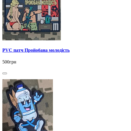
PVC патч Пройобана молодість
500грн