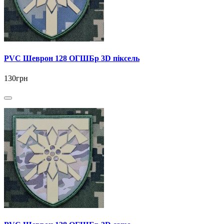
PVC Шеврон 128 ОГШБр 3D піксель
130грн