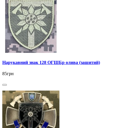
Нарукавний знак 128 ОГШБр олива (зашитий)
85грн