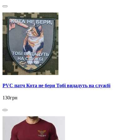
PVC патч Кота не бери Тобі видадуть на службі
130грн