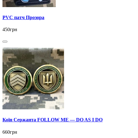
PVC патч Прозора
450грн
Коїн Сержанта FOLLOW ME — DO AS I DO
660грн