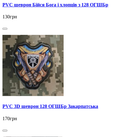
PVC шеврон Бійся Бога і хлопців з 128 ОГШБр
130грн
PVC 3D шеврон 128 ОГШБр Закарпатська
170грн