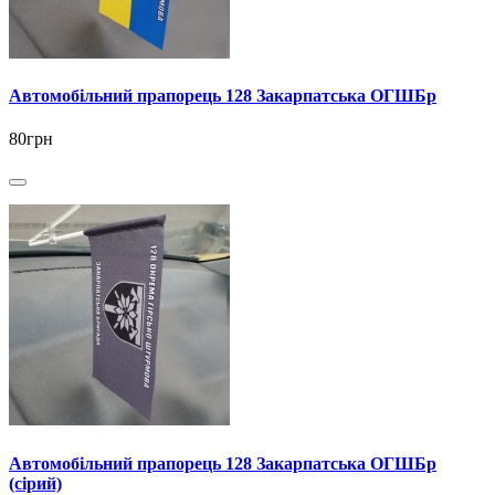
Автомобільний прапорець 128 Закарпатська ОГШБр
80грн
Автомобільний прапорець 128 Закарпатська ОГШБр
(сірий)