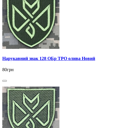
Нарукавний знак 128 ОБр ТРО олива Новий
80грн