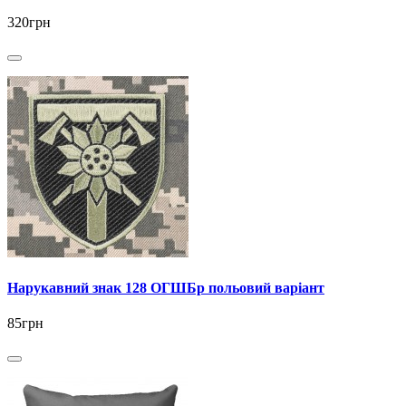
320грн
Нарукавний знак 128 ОГШБр польовий варіант
85грн