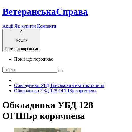
ВетеранськаСправа
Акції
Як купити
Контакти
0
Кошик
Поки що порожньо
Поки що порожньо
Обкладинки УБД Військовий квиток та інші
Обкладинка УБД 128 ОГШБр коричнева
Обкладинка УБД 128
ОГШБр коричнева