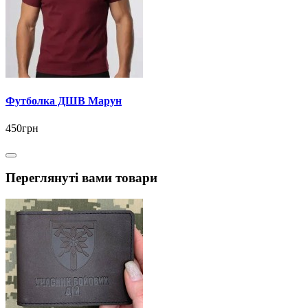
Футболка ДШВ Марун
450грн
Переглянуті вами товари