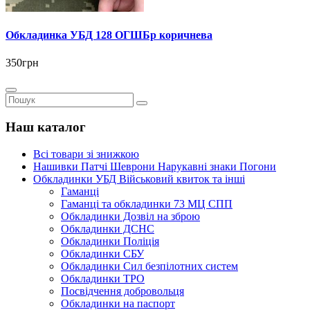
Обкладинка УБД 128 ОГШБр коричнева
350грн
Наш каталог
Всі товари зі знижкою
Нашивки Патчі Шеврони Нарукавні знаки Погони
Обкладинки УБД Військовий квиток та інші
Гаманці
Гаманці та обкладинки 73 МЦ СПП
Обкладинки Дозвіл на зброю
Обкладинки ДСНС
Обкладинки Поліція
Обкладинки СБУ
Обкладинки Сил безпілотних систем
Обкладинки ТРО
Посвідчення добровольця
Обкладинки на паспорт