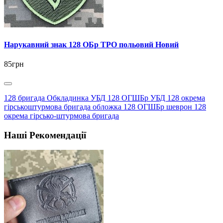
Нарукавний знак 128 ОБр ТРО польовий Новий
85грн
128 бригада Обкладинка УБД 128 ОГШБр УБД 128 окрема
гірськоштурмова бригада обложка 128 ОГШБр шеврон 128
окрема гірсько-штурмова бригада
Наші Рекомендації