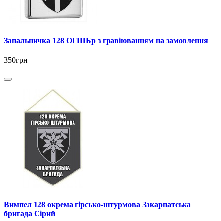
Запальничка 128 ОГШБр з гравіюванням на замовлення
350грн
Вимпел 128 окрема гірсько-штурмова Закарпатська
бригада Сірий