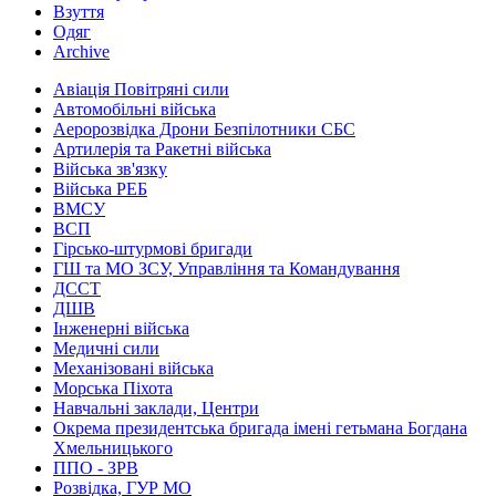
Взуття
Одяг
Archive
Авіація Повітряні сили
Автомобільні війська
Аеророзвідка Дрони Безпілотники СБС
Артилерія та Ракетні війська
Війська зв'язку
Війська РЕБ
ВМСУ
ВСП
Гірсько-штурмові бригади
ГШ та МО ЗСУ, Управління та Командування
ДССТ
ДШВ
Інженерні війська
Медичні сили
Механізовані війська
Морська Піхота
Навчальні заклади, Центри
Окрема президентська бригада імені гетьмана Богдана
Хмельницького
ППО - ЗРВ
Розвідка, ГУР МО