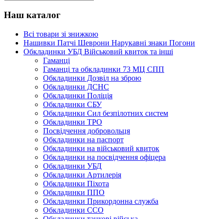
Наш каталог
Всі товари зі знижкою
Нашивки Патчі Шеврони Нарукавні знаки Погони
Обкладинки УБД Військовий квиток та інші
Гаманці
Гаманці та обкладинки 73 МЦ СПП
Обкладинки Дозвіл на зброю
Обкладинки ДСНС
Обкладинки Поліція
Обкладинки СБУ
Обкладинки Сил безпілотних систем
Обкладинки ТРО
Посвідчення добровольця
Обкладинки на паспорт
Обкладинки на військовий квиток
Обкладинки на посвідчення офіцера
Обкладинки УБД
Обкладинки Артилерія
Обкладинки Піхота
Обкладинки ППО
Обкладинки Прикордонна служба
Обкладинки ССО
Обкладинки танкові війська