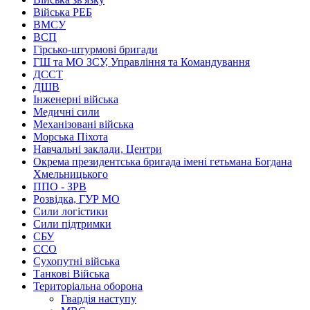
Війська РЕБ
ВМСУ
ВСП
Гірсько-штурмові бригади
ГШ та МО ЗСУ, Управління та Командування
ДССТ
ДШВ
Інженерні війська
Медичні сили
Механізовані війська
Морська Піхота
Навчальні заклади, Центри
Окрема президентська бригада імені гетьмана Богдана
Хмельницького
ППО - ЗРВ
Розвідка, ГУР МО
Сили логістики
Сили підтримки
СБУ
ССО
Сухопутні війська
Танкові Війська
Територіальна оборона
Гвардія наступу