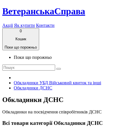
ВетеранськаСправа
Акції
Як купити
Контакти
0
Кошик
Поки що порожньо
Поки що порожньо
Обкладинки УБД Військовий квиток та інші
Обкладинки ДСНС
Обкладинки ДСНС
Обкладинки на посвідчення співробітників ДСНС
Всі товари категорії Обкладинки ДСНС