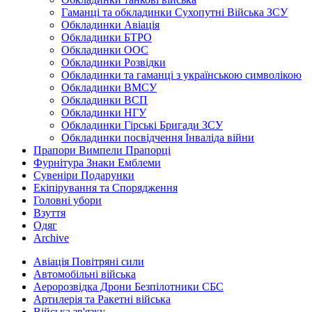
Гаманці та обкладинки Сухопутні Війська ЗСУ
Обкладинки Авіація
Обкладинки БТРО
Обкладинки ООС
Обкладинки Розвідки
Обкладинки та гаманці з українською символікою
Обкладинки ВМСУ
Обкладинки ВСП
Обкладинки НГУ
Обкладинки Гірські Бригади ЗСУ
Обкладинки посвідчення Інваліда війни
Прапори Вимпели Прапорці
Фурнітура Знаки Емблеми
Сувеніри Подарунки
Екіпірування та Спорядження
Головні убори
Взуття
Одяг
Archive
Авіація Повітряні сили
Автомобільні війська
Аеророзвідка Дрони Безпілотники СБС
Артилерія та Ракетні війська
Війська зв'язку