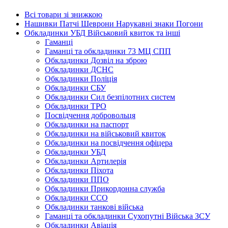
Всі товари зі знижкою
Нашивки Патчі Шеврони Нарукавні знаки Погони
Обкладинки УБД Військовий квиток та інші
Гаманці
Гаманці та обкладинки 73 МЦ СПП
Обкладинки Дозвіл на зброю
Обкладинки ДСНС
Обкладинки Поліція
Обкладинки СБУ
Обкладинки Сил безпілотних систем
Обкладинки ТРО
Посвідчення добровольця
Обкладинки на паспорт
Обкладинки на військовий квиток
Обкладинки на посвідчення офіцера
Обкладинки УБД
Обкладинки Артилерія
Обкладинки Піхота
Обкладинки ППО
Обкладинки Прикордонна служба
Обкладинки ССО
Обкладинки танкові війська
Гаманці та обкладинки Сухопутні Війська ЗСУ
Обкладинки Авіація