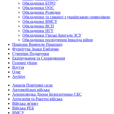
Обкладинки БТРО
Обкладинки ООС
Обкладинки Розвідки
Обкладинки та гаманці з українською символікою
Обкладинки ВМСУ
Обкладинки ВСП
Обкладинки НГУ
Обкладинки Гірські Бригади ЗСУ
Обкладинки посвідчення Інваліда війни
Прапори Вимпели Прапорці
Фурнітура Знаки Емблеми
Сувеніри Подарунки
Екіпірування та Спорядження
Головні убори
Взуття
Одяг
Archive
Авіація Повітряні сили
Автомобільні війська
Аеророзвідка Дрони Безпілотники СБС
Артилерія та Ракетні війська
Війська зв'язку
Війська РЕБ
ВМСУ