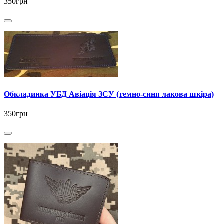
350грн
Обкладинка УБД Авіація ЗСУ (темно-синя лакова шкіра)
350грн