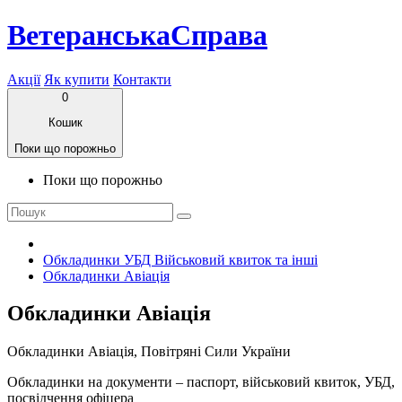
ВетеранськаСправа
Акції
Як купити
Контакти
0
Кошик
Поки що порожньо
Поки що порожньо
Обкладинки УБД Військовий квиток та інші
Обкладинки Авіація
Обкладинки Авіація
Обкладинки Авіація, Повітряні Сили України
Обкладинки на документи – паспорт, військовий квиток, УБД,
посвідчення офіцера