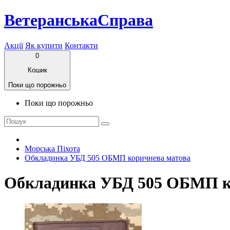
ВетеранськаСправа
Акції
Як купити
Контакти
0
Кошик
Поки що порожньо
Поки що порожньо
Морська Піхота
Обкладинка УБД 505 ОБМП коричнева матова
Обкладинка УБД 505 ОБМП к