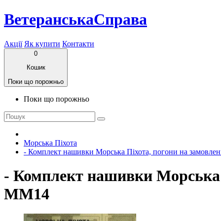
ВетеранськаСправа
Акції
Як купити
Контакти
0
Кошик
Поки що порожньо
Поки що порожньо
Морська Піхота
- Комплект нашивки Морська Піхота, погони на замовле
- Комплект нашивки Морська 
ММ14