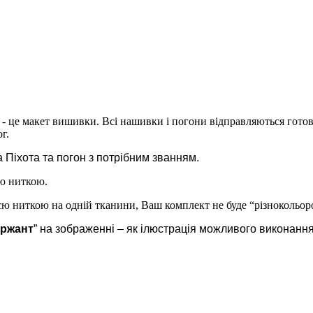
і - це макет вишивки. Всі нашивки і погони відправляються готов
г.
Піхота та погон з потрібним званням.
ою ниткою.
ю ниткою на одній тканини, Ваш комплект не буде “різнокольо
ержант
” на зображенні – як ілюстрація можливого виконання