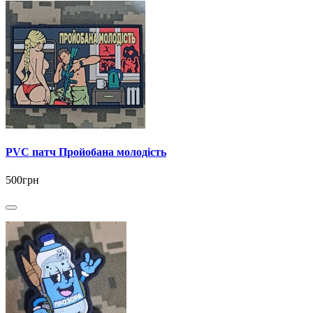
PVC патч Пройобана молодість
500грн