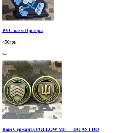
PVC патч Прозора
450грн
Коїн Сержанта FOLLOW ME — DO AS I DO