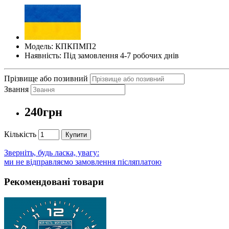
Модель: КПКПМП2
Наявність: Під замовлення 4-7 робочих днів
Прізвище або позивний
Звання
240грн
Кількість
Купити
Зверніть, будь ласка, увагу:
ми не відправляємо замовлення післяплатою
Рекомендовані товари