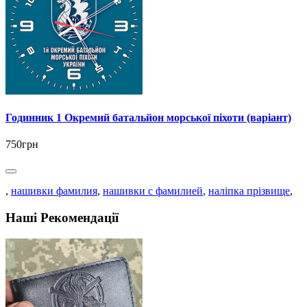
Годинник 1 Окремий батальйон морської піхоти (варіант)
750грн
,
нашивки фамилия
,
нашивки с фамилией
,
наліпка прізвище
,
Наші Рекомендації