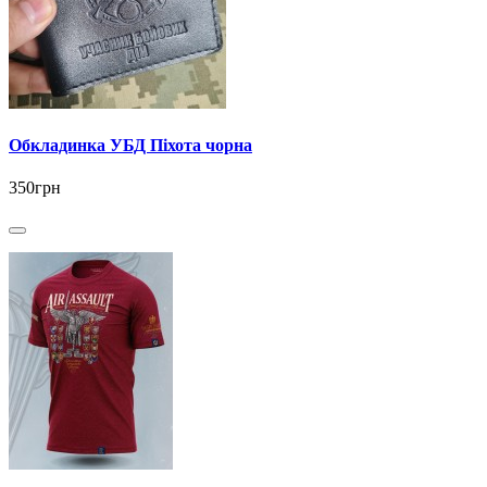
Обкладинка УБД Піхота чорна
350грн