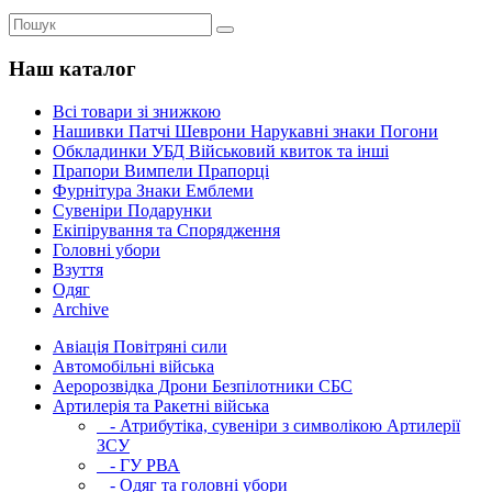
Наш каталог
Всі товари зі знижкою
Нашивки Патчі Шеврони Нарукавні знаки Погони
Обкладинки УБД Військовий квиток та інші
Прапори Вимпели Прапорці
Фурнітура Знаки Емблеми
Сувеніри Подарунки
Екіпірування та Спорядження
Головні убори
Взуття
Одяг
Archive
Авіація Повітряні сили
Автомобільні війська
Аеророзвідка Дрони Безпілотники СБС
Артилерія та Ракетні війська
- Атрибутіка, сувеніри з символікою Артилерії
ЗСУ
- ГУ РВА
- Одяг та головні убори