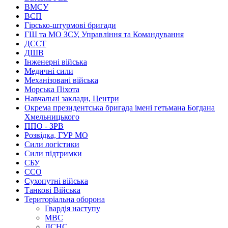
ВМСУ
ВСП
Гірсько-штурмові бригади
ГШ та МО ЗСУ, Управління та Командування
ДССТ
ДШВ
Інженерні війська
Медичні сили
Механізовані війська
Морська Піхота
Навчальні заклади, Центри
Окрема президентська бригада імені гетьмана Богдана
Хмельницького
ППО - ЗРВ
Розвідка, ГУР МО
Сили логістики
Сили підтримки
СБУ
ССО
Сухопутні війська
Танкові Війська
Територіальна оборона
Гвардія наступу
МВС
ДСНС