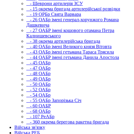
- Шеврони артилерія ЗСУ
- 15 окрема бригада артилерійської розвідки
- 19 ОРБр Свята Варвара
- 26 ОАБр імені генерал-хорунжого Романа
Дашкевича
- 27 ОАБР імені кошового отамана Петра
Калнишевського
- 38 окрема артилерійська бригада
- 40 ОАБр імені Великого князя Вітовта
- 43 ОАБр імені гетьмана Тараса Трясила
- 44 ОАБР імені гетьмана Данила Апостола
- 45 ОАБр
- 47 ОАБр
- 48 ОАБр
- 49 ОАБр
- 50 ОАБр
- 52 ОАБр
- 54 ОАБр
- 55 ОАБр Запорізька Січ
- 60 ОАБР
- 68 ОАБр
- 107 РеАБр
- 360 окрема берегова ракетна бригада
Війська зв'язку
Війська РЕБ