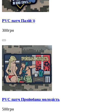
PVC патч Палій ))
300грн
PVC патч Пройобана молодість
500грн