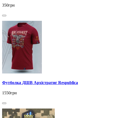
350грн
Футболка ДШВ Архістратиг Respublica
1550грн