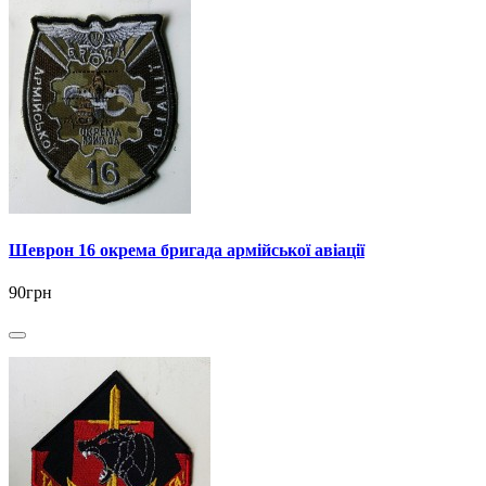
Шеврон 16 окрема бригада армійської авіації
90грн