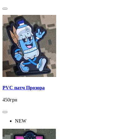
PVC патч Прозора
450грн
NEW