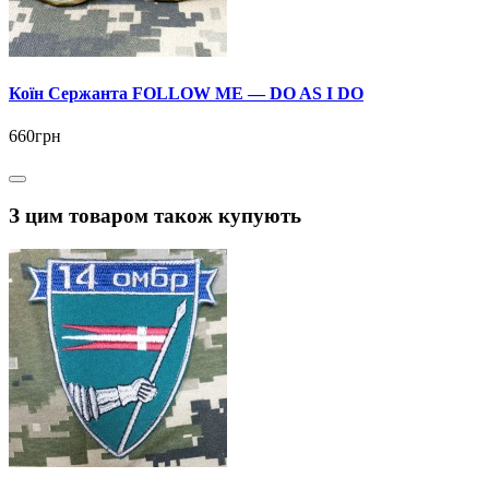
Коїн Сержанта FOLLOW ME — DO AS I DO
660грн
З цим товаром також купують