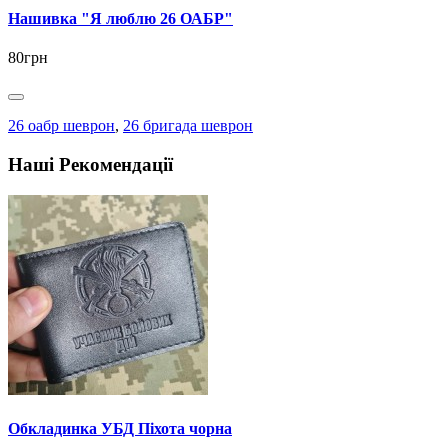
Нашивка "Я люблю 26 ОАБР"
80грн
26 оабр шеврон
,
26 бригада шеврон
Наші Рекомендації
Обкладинка УБД Піхота чорна