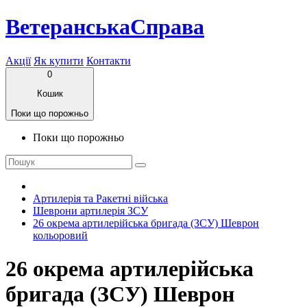
ВетеранськаСправа
Акції
Як купити
Контакти
0
Кошик
Поки що порожньо
Поки що порожньо
Артилерія та Ракетні війська
Шеврони артилерія ЗСУ
26 окрема артилерійська бригада (ЗСУ) Шеврон
кольоровий
26 окрема артилерійська
бригада (ЗСУ) Шеврон