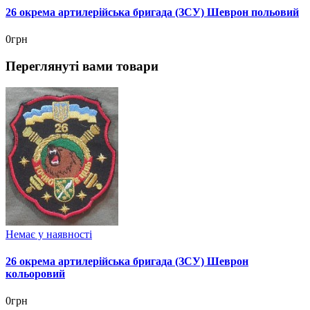
26 окрема артилерійська бригада (ЗСУ) Шеврон польовий
0грн
Переглянуті вами товари
Немає у наявності
26 окрема артилерійська бригада (ЗСУ) Шеврон
кольоровий
0грн