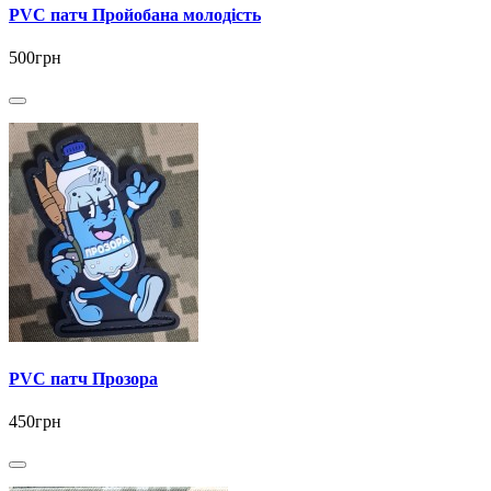
PVC патч Пройобана молодість
500грн
PVC патч Прозора
450грн