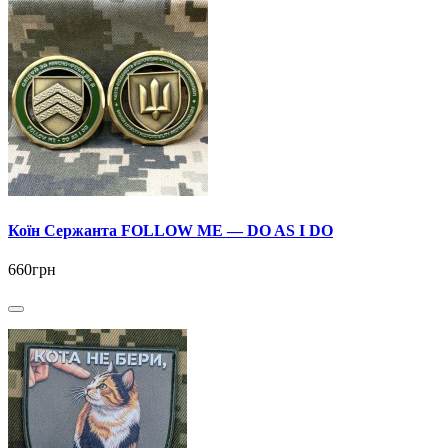
Коїн Сержанта FOLLOW ME — DO AS I DO
660грн