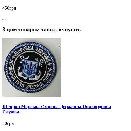
450грн
З цим товаром також купують
Шеврон Морська Охорона Державна Прикордонна
Служба
80грн