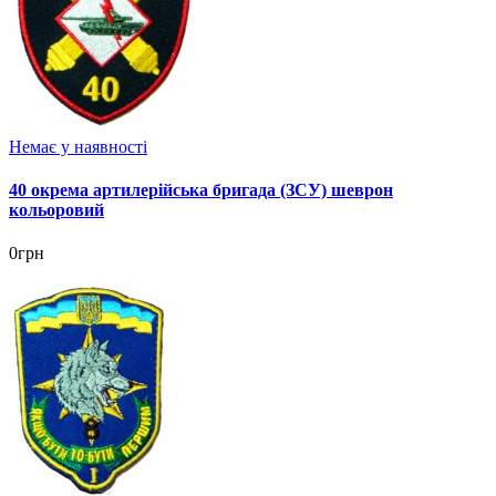
Немає у наявності
40 окрема артилерійська бригада (ЗСУ) шеврон
кольоровий
0грн