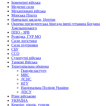
Інженерні війська
Медичні сили
Механізовані війська
Морська Піхота
Навчальні заклади, Центри
Окрема президентська бригада імені гетьмана Богдана
Хмельницького
ППО - ЗРВ
Розвідка, ГУР МО
Сили логістики
Сили підтримки
СБУ
ССО
Сухопутні війська
Танкові Війська
Територіальна оборона
Гвардія наступу
МВС
ДСНС
НГУ
Національна Поліція України
ДПСУ
Різне військове
УКРАЇНА
Кемпінг, пікнік, туризм