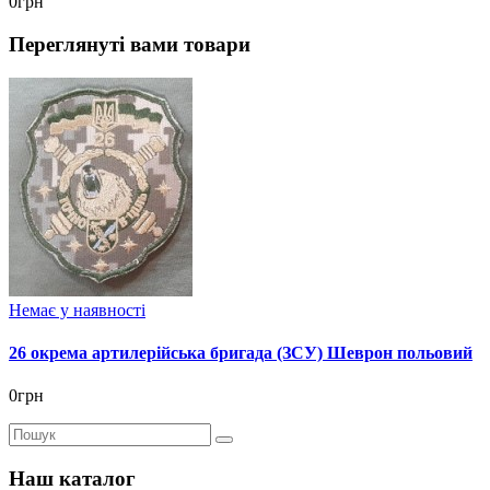
0грн
Переглянуті вами товари
Немає у наявності
26 окрема артилерійська бригада (ЗСУ) Шеврон польовий
0грн
Наш каталог