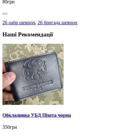
80грн
26 оабр шеврон
,
26 бригада шеврон
Наші Рекомендації
Обкладинка УБД Піхота чорна
350грн