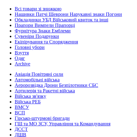
Всі товари зі знижкою
Нашивки Патчі Шеврони Нарукавні знаки Погони
Обкладинки УБД Військовий квиток та інші
Прапори Вимпели Прапорці
Фурнітура Знаки Емблеми
Сувеніри Подарунки
Екіпірування та Спорядження
Головні убори
Взуття
Одяг
Archive
Авіація Повітряні сили
Автомобільні війська
Аеророзвідка Дрони Безпілотники СБС
Артилерія та Ракетні війська
Війська зв'язку
Війська РЕБ
ВМСУ
ВСП
Гірсько-штурмові бригади
ГШ та МО ЗСУ, Управління та Командування
ДССТ
ДШВ