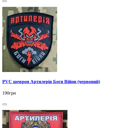
PVC шеврон Артилерія Боги Війни (червоний)
190грн