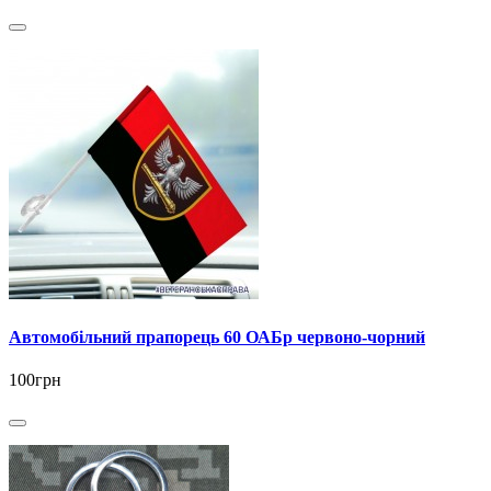
Автомобільний прапорець 60 ОАБр червоно-чорний
100грн