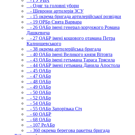
- ГУ РВА
- Одяг та головні убори
- Шеврони артилерія ЗСУ
- 15 окрема бригада артилерійської розвідки
- 19 ОРБр Свята Варвара
- 26 ОАБр імені генерал-хорунжого Романа
Дашкевича
- 27 ОАБР імені кошового отамана Петра
Калнишевського
- 38 окрема артилерійська бригада
- 40 ОАБр імені Великого князя Вітовта
- 43 ОАБр імені гетьмана Тараса Трясила
- 44 ОАБР імені гетьмана Данила Апостола
- 45 ОАБр
- 47 ОАБр
- 48 ОАБр
- 49 ОАБр
- 50 ОАБр
- 52 ОАБр
- 54 ОАБр
- 55 ОАБр Запорізька Січ
- 60 ОАБР
- 68 ОАБр
- 107 РеАБр
- 360 окрема берегова ракетна бригада