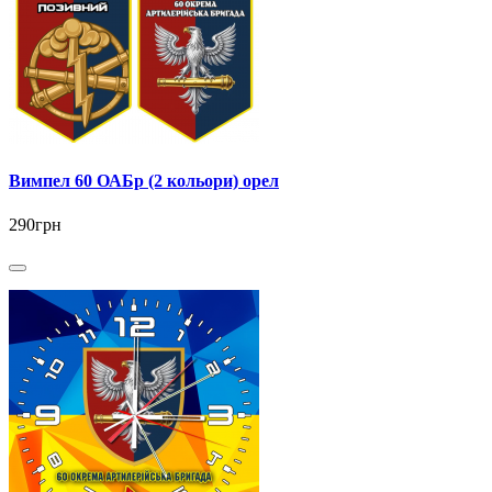
Вимпел 60 ОАБр (2 кольори) орел
290грн