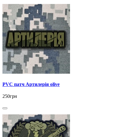
PVC патч Артилерія olive
250грн