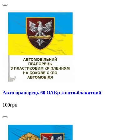
Авто прапорець 60 ОАБр жовто-блакитний
100грн