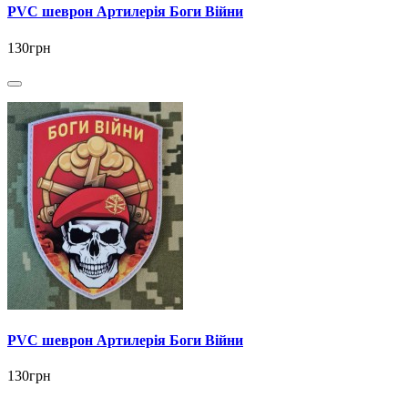
PVC шеврон Артилерія Боги Війни
130грн
PVC шеврон Артилерія Боги Війни
130грн