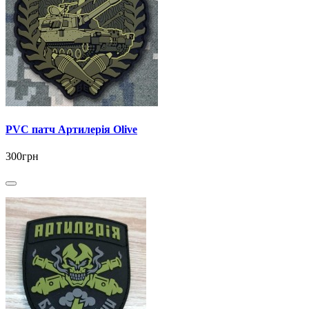
PVC патч Артилерія Olive
300грн