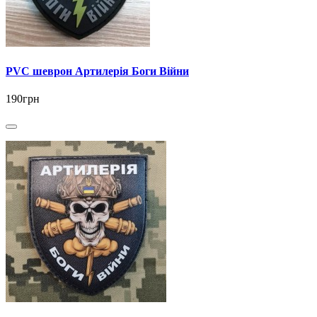
PVC шеврон Артилерія Боги Війни
190грн