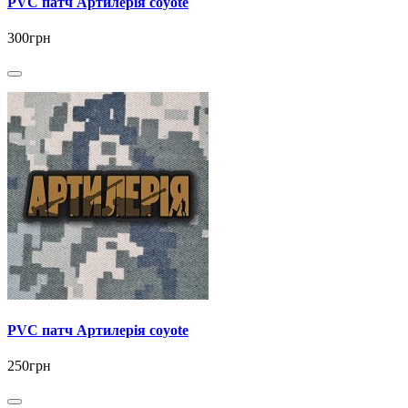
PVC патч Артилерія coyote
300грн
PVC патч Артилерія coyote
250грн