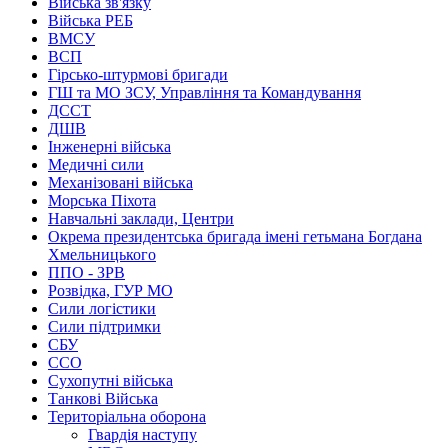
Війська зв'язку
Війська РЕБ
ВМСУ
ВСП
Гірсько-штурмові бригади
ГШ та МО ЗСУ, Управління та Командування
ДССТ
ДШВ
Інженерні війська
Медичні сили
Механізовані війська
Морська Піхота
Навчальні заклади, Центри
Окрема президентська бригада імені гетьмана Богдана
Хмельницького
ППО - ЗРВ
Розвідка, ГУР МО
Сили логістики
Сили підтримки
СБУ
ССО
Сухопутні війська
Танкові Війська
Територіальна оборона
Гвардія наступу