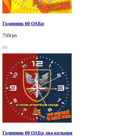
Годинник 60 ОАБр
750грн
Годинник 60 ОАБр два кольори