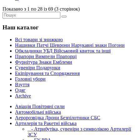
Показано з 1 по 28 із 69 (3 сторінок)
Наш каталог
Всі товари зі знижкою
Нашивки Патчі Шеврони Нарукавні знаки Погони
Обкладинки УБД Військовий квиток та інші
Прапори Вимпели Прапорці
Фурнітура Знаки Емблеми
Сувеніри Подарунки
Екіпірування та Спорядження
Головні убори
Взуття
Одяг
Archive
Авіація Повітряні сили
Автомобільні війська
Аеророзвідка Дрони Безпілотники СБС
Артилерія та Ракетні війська
- Атрибутіка, сувеніри з символікою Артилерії
ЗСУ