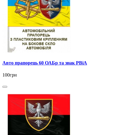
Авто прапорець 60 ОАБр та знак РВіА
100грн