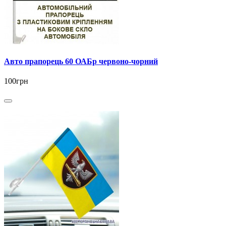
Авто прапорець 60 ОАБр червоно-чорний
100грн