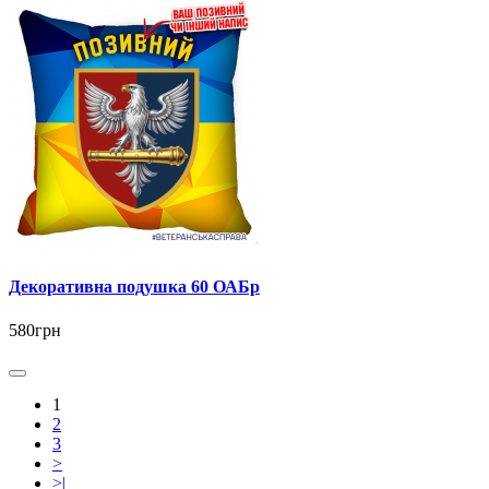
Декоративна подушка 60 ОАБр
580грн
1
2
3
>
>|