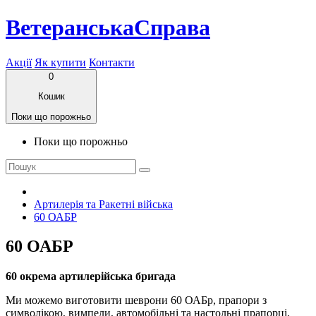
ВетеранськаСправа
Акції
Як купити
Контакти
0
Кошик
Поки що порожньо
Поки що порожньо
Артилерія та Ракетні війська
60 ОАБР
60 ОАБР
60 окрема артилерійська бригада
Ми можемо виготовити шеврони 60 ОАБр​, прапори з
символікою, вимпели, автомобільні та настольні прапорці,