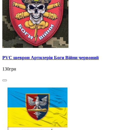
PVC шеврон Артилерія Боги Війни червоний
130грн