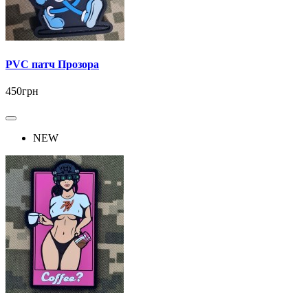
PVC патч Прозора
450грн
NEW