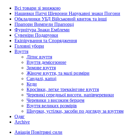
Всі товари зі знижкою
Нашивки Патчі Шеврони Нарукавні знаки Погони
Обкладинки УБД Військовий квиток та інші
Прапори Вимпели Прапорці
Фурнітура Знаки Емблеми
Сувеніри Подарунки
Екіпірування та Спорядження
Головні убори
Взуття
Літнє взуття
Взуття демісезонне
Зимове взуття
Жіноче взуття, та малі розміри
Сандалі, капці
Кеди
Кросівки, легке треккінгове взуття
Черевикі середньої висоти. напівчеревики
Черевики з високим берцем
Взуття великих розмірів
Шнурки, устілки, засоби по догляду за взуттям
Одяг
Archive
Авіація Повітряні сили