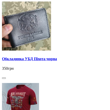
Обкладинка УБД Піхота чорна
350грн