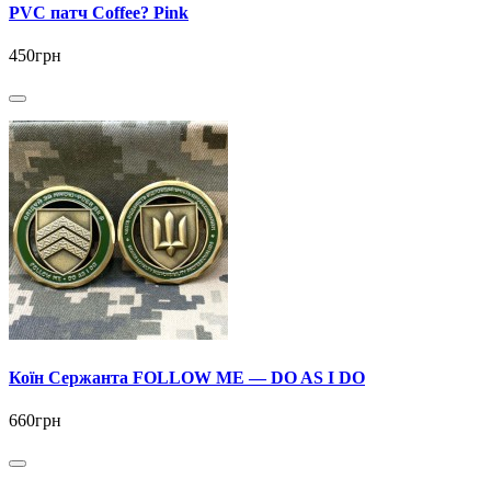
PVC патч Coffee? Pink
450грн
Коїн Сержанта FOLLOW ME — DO AS I DO
660грн