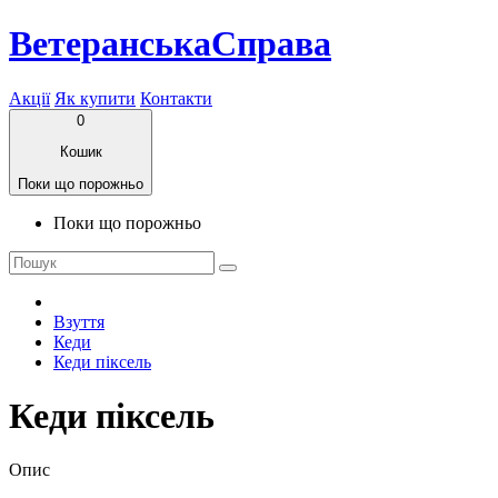
ВетеранськаСправа
Акції
Як купити
Контакти
0
Кошик
Поки що порожньо
Поки що порожньо
Взуття
Кеди
Кеди піксель
Кеди піксель
Опис