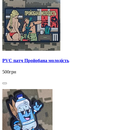
PVC патч Пройобана молодість
500грн