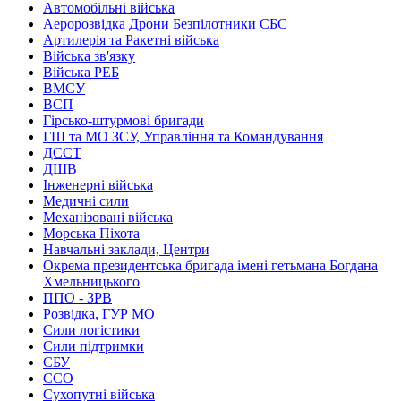
Автомобільні війська
Аеророзвідка Дрони Безпілотники СБС
Артилерія та Ракетні війська
Війська зв'язку
Війська РЕБ
ВМСУ
ВСП
Гірсько-штурмові бригади
ГШ та МО ЗСУ, Управління та Командування
ДССТ
ДШВ
Інженерні війська
Медичні сили
Механізовані війська
Морська Піхота
Навчальні заклади, Центри
Окрема президентська бригада імені гетьмана Богдана
Хмельницького
ППО - ЗРВ
Розвідка, ГУР МО
Сили логістики
Сили підтримки
СБУ
ССО
Сухопутні війська