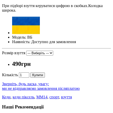
При підборі взуття керуватися цифрою в скобках.Колодка
широка.
Модель: ВБ
Наявність: Доступно для замовлення
Розмір взуття
490грн
Кількість
Купити
Зверніть, будь ласка, увагу:
ми не відправляємо замовлення післяплатою
Кеди
,
кеди піксель
,
ММ14
,
спорт
,
взуття
Наші Рекомендації