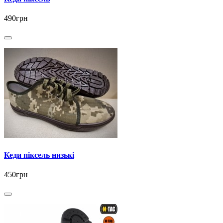
490грн
Кеди піксель низькі
450грн