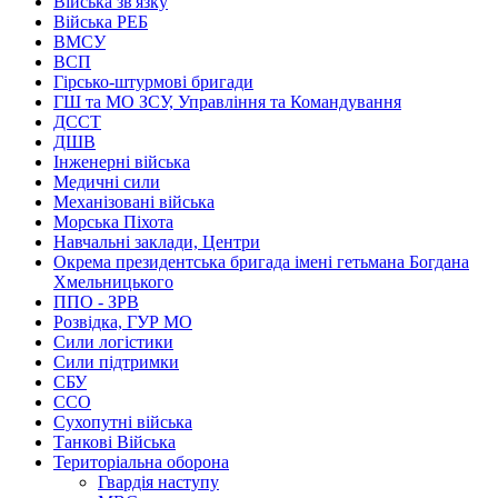
Війська зв'язку
Війська РЕБ
ВМСУ
ВСП
Гірсько-штурмові бригади
ГШ та МО ЗСУ, Управління та Командування
ДССТ
ДШВ
Інженерні війська
Медичні сили
Механізовані війська
Морська Піхота
Навчальні заклади, Центри
Окрема президентська бригада імені гетьмана Богдана
Хмельницького
ППО - ЗРВ
Розвідка, ГУР МО
Сили логістики
Сили підтримки
СБУ
ССО
Сухопутні війська
Танкові Війська
Територіальна оборона
Гвардія наступу