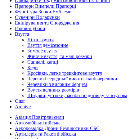
Обкладинки УБД Військовий квиток та інші
Прапори Вимпели Прапорці
Фурнітура Знаки Емблеми
Сувеніри Подарунки
Екіпірування та Спорядження
Головні убори
Взуття
Літнє взуття
Взуття демісезонне
Зимове взуття
Жіноче взуття, та малі розміри
Сандалі, капці
Кеди
Кросівки, легке треккінгове взуття
Черевикі середньої висоти. напівчеревики
Черевики з високим берцем
Взуття великих розмірів
Шнурки, устілки, засоби по догляду за взуттям
Одяг
Archive
Авіація Повітряні сили
Автомобільні війська
Аеророзвідка Дрони Безпілотники СБС
Артилерія та Ракетні війська