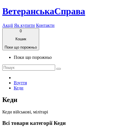
ВетеранськаСправа
Акції
Як купити
Контакти
0
Кошик
Поки що порожньо
Поки що порожньо
Взуття
Кеди
Кеди
Кеди військові, мілітарі
Всі товари категорії Кеди