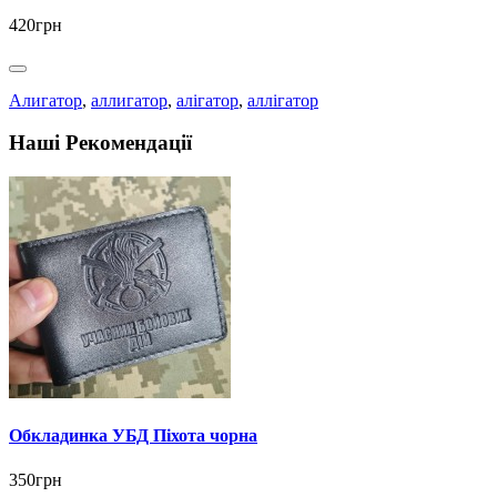
420грн
Алигатор
,
аллигатор
,
алігатор
,
аллігатор
Наші Рекомендації
Обкладинка УБД Піхота чорна
350грн