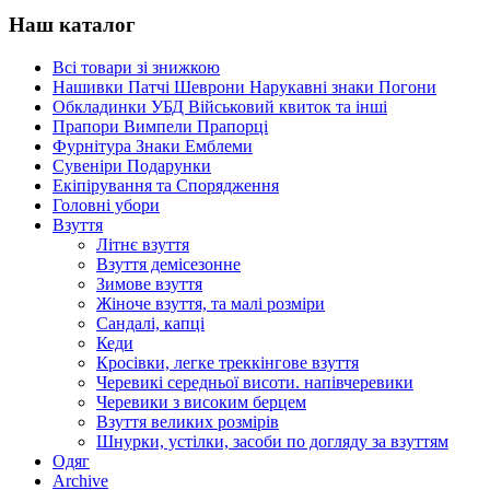
Наш каталог
Всі товари зі знижкою
Нашивки Патчі Шеврони Нарукавні знаки Погони
Обкладинки УБД Військовий квиток та інші
Прапори Вимпели Прапорці
Фурнітура Знаки Емблеми
Сувеніри Подарунки
Екіпірування та Спорядження
Головні убори
Взуття
Літнє взуття
Взуття демісезонне
Зимове взуття
Жіноче взуття, та малі розміри
Сандалі, капці
Кеди
Кросівки, легке треккінгове взуття
Черевикі середньої висоти. напівчеревики
Черевики з високим берцем
Взуття великих розмірів
Шнурки, устілки, засоби по догляду за взуттям
Одяг
Archive