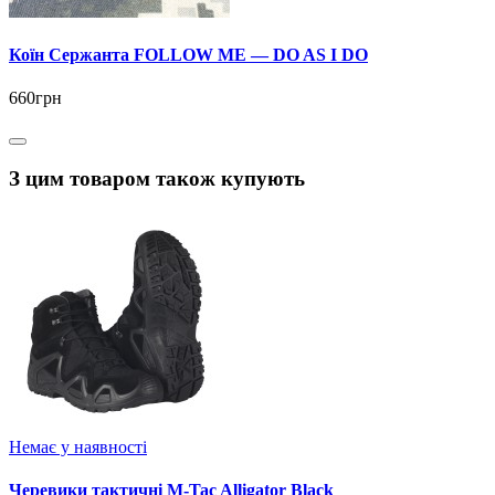
Коїн Сержанта FOLLOW ME — DO AS I DO
660грн
З цим товаром також купують
Немає у наявності
Черевики тактичні M-Tac Alligator Black