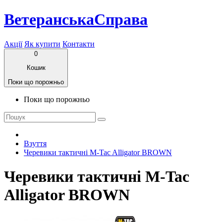
ВетеранськаСправа
Акції
Як купити
Контакти
0
Кошик
Поки що порожньо
Поки що порожньо
Взуття
Черевики тактичні M-Tac Alligator BROWN
Черевики тактичні M-Tac
Alligator BROWN