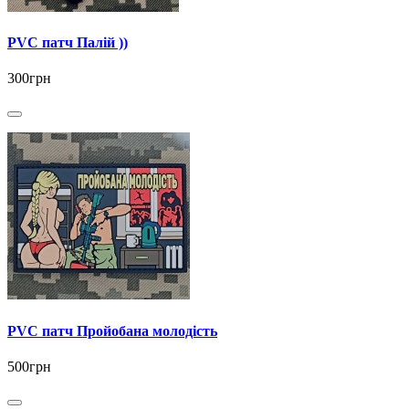
PVC патч Палій ))
300грн
PVC патч Пройобана молодість
500грн