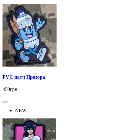
PVC патч Прозора
450грн
NEW