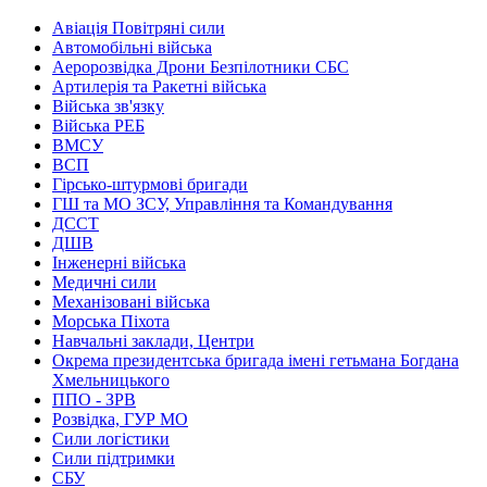
Авіація Повітряні сили
Автомобільні війська
Аеророзвідка Дрони Безпілотники СБС
Артилерія та Ракетні війська
Війська зв'язку
Війська РЕБ
ВМСУ
ВСП
Гірсько-штурмові бригади
ГШ та МО ЗСУ, Управління та Командування
ДССТ
ДШВ
Інженерні війська
Медичні сили
Механізовані війська
Морська Піхота
Навчальні заклади, Центри
Окрема президентська бригада імені гетьмана Богдана
Хмельницького
ППО - ЗРВ
Розвідка, ГУР МО
Сили логістики
Сили підтримки
СБУ