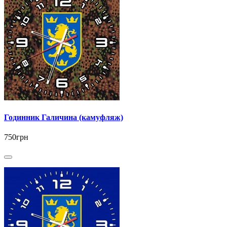
Годинник Галичина (камуфляж)
750грн