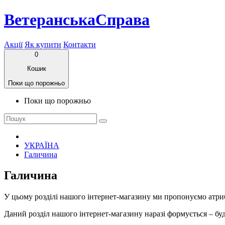
ВетеранськаСправа
Акції
Як купити
Контакти
0
Кошик
Поки що порожньо
Поки що порожньо
УКРАЇНА
Галичина
Галичина
У цьому розділі нашого інтернет-магазину ми пропонуємо атри
Даний розділ нашого інтернет-магазину наразі формується – буд