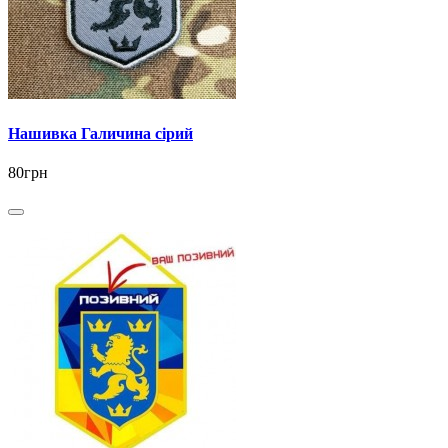
Нашивка Галичина сірий
80грн