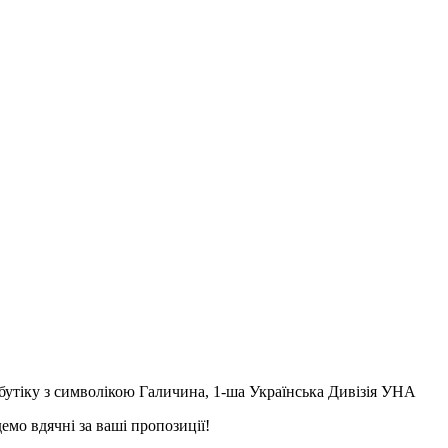
бутіку з символікою Галичина, 1-ша Українська Дивізія УНА
емо вдячні за ваші пропозиції!