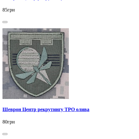
85грн
Шеврон Центр рекрутингу ТРО олива
80грн