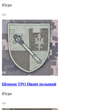
85грн
Шеврон ТРО Північ польовий
85грн