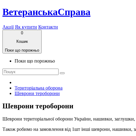
ВетеранськаСправа
Акції
Як купити
Контакти
0
Кошик
Поки що порожньо
Поки що порожньо
Територіальна оборона
Шеврони тероборони
Шеврони тероборони
Шеврони територіальної оборони України, нашивки, заглушки,
Також робимо на замовлення від 1шт інші шеврони, нашивки, з